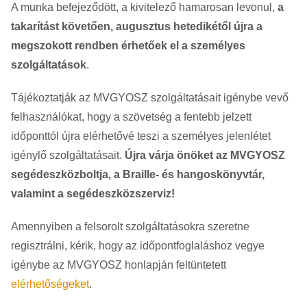
A munka befejeződött, a kivitelező hamarosan levonul,
a
takarítást követően, augusztus hetedikétől újra a
megszokott rendben érhetőek el a személyes
szolgáltatások
.
Tájékoztatják az MVGYOSZ szolgáltatásait igénybe vevő
felhasználókat, hogy a szövetség a fentebb jelzett
időponttól újra elérhetővé teszi a személyes jelenlétet
igénylő szolgáltatásait.
Újra várja önöket az MVGYOSZ
segédeszközboltja, a Braille- és hangoskönyvtár,
valamint a segédeszközszerviz!
Amennyiben a felsorolt szolgáltatásokra szeretne
regisztrálni, kérik, hogy az időpontfoglaláshoz vegye
igénybe az MVGYOSZ honlapján feltüntetett
elérhetőségeket
.