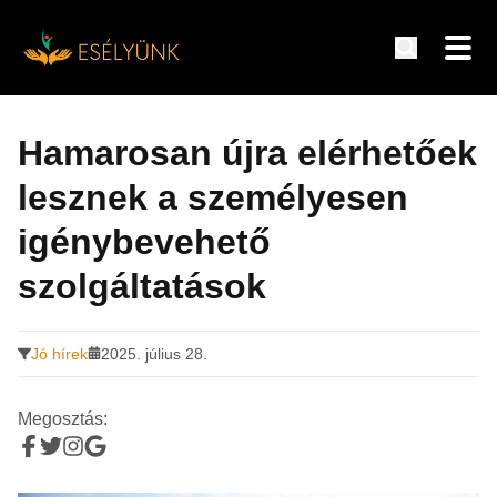
Hírek, információk a fogyatékosság témakörében
Tovább
a
Hamarosan újra elérhetőek
tartalomra
lesznek a személyesen
igénybevehető
szolgáltatások
Jó hírek
2025. július 28.
Megosztás: