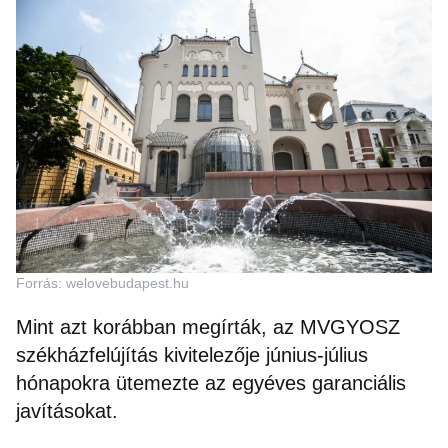
Forrás: welovebudapest.hu
Mint azt korábban megírták, az MVGYOSZ
székházfelújítás kivitelezője június-július
hónapokra ütemezte az egyéves garanciális
javításokat.