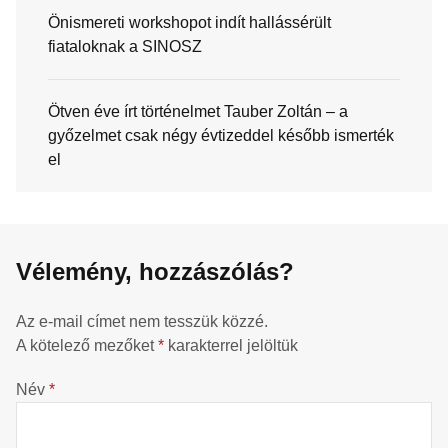
Önismereti workshopot indít hallássérült
fiataloknak a SINOSZ
Ötven éve írt történelmet Tauber Zoltán – a
győzelmet csak négy évtizeddel később ismerték
el
Vélemény, hozzászólás?
Az e-mail címet nem tesszük közzé.
A kötelező mezőket
*
karakterrel jelöltük
Név
*