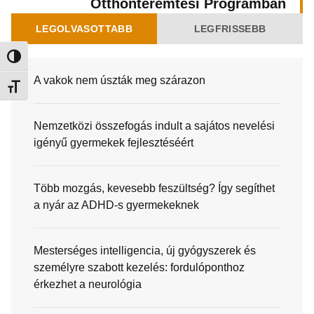
Otthonteremtési Programban
LEGOLVASOTTABB
LEGFRISSEBB
Nagy kontraszt váltása
A vakok nem úszták meg szárazon
Betűméret váltása
Nemzetközi összefogás indult a sajátos nevelési
igényű gyermekek fejlesztéséért
Több mozgás, kevesebb feszültség? Így segíthet
a nyár az ADHD-s gyermekeknek
Mesterséges intelligencia, új gyógyszerek és
személyre szabott kezelés: fordulóponthoz
érkezhet a neurológia