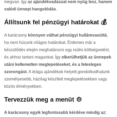
megvan. Így
az ajándékvadászat nem nyűg lesz, hanem
valódi ünnepi hangolódás
.
Állítsunk fel pénzügyi határokat 💰
A karácsony
könnyen válhat pénzügyi hullámvasúttá
,
ha nem húzunk világos határokat. Érdemes már a
készülődés elején meghatározni egy reális költségvetést,
és ahhoz tartani magunkat. Így
elkerülhetjük az ünnepek
utáni kellemetlen meglepetéseket, és a felesleges
szorongást
. A drága ajándékok helyett gondolkodhatunk
személyesebb, házilag készített meglepetésekben vagy
közös élményekben.
Tervezzük meg a menüt 🍲
A karácsony egyik legfontosabb kérdése mindig az: