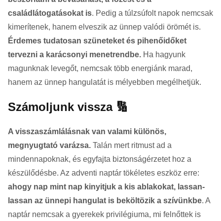
családlátogatásokat is
. Pedig a túlzsúfolt napok nemcsak
kimerítenek, hanem elveszik az ünnep valódi örömét is.
Érdemes tudatosan szüneteket és pihenőidőket
tervezni a karácsonyi menetrendbe.
Ha hagyunk
magunknak levegőt, nemcsak több energiánk marad,
hanem az ünnep hangulatát is mélyebben megélhetjük.
Számoljunk vissza 🔢
A visszaszámlálásnak van valami különös,
megnyugtató varázsa.
Talán mert ritmust ad a
mindennapoknak, és egyfajta biztonságérzetet hoz a
készülődésbe. Az adventi naptár tökéletes eszköz erre:
ahogy nap mint nap kinyitjuk a kis ablakokat, lassan-
lassan az ünnepi hangulat is beköltözik a szívünkbe
. A
naptár nemcsak a gyerekek privilégiuma, mi felnőttek is