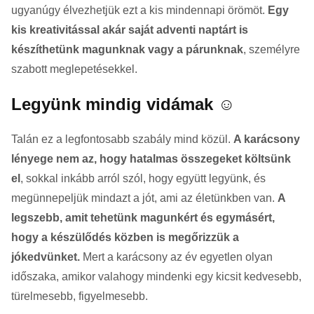
ugyanúgy élvezhetjük ezt a kis mindennapi örömöt.
Egy
kis kreativitással akár saját adventi naptárt is
készíthetünk magunknak vagy a párunknak
, személyre
szabott meglepetésekkel.
Legyünk mindig vidámak ☺️
Talán ez a legfontosabb szabály mind közül.
A karácsony
lényege nem az, hogy hatalmas összegeket költsünk
el
, sokkal inkább arról szól, hogy együtt legyünk, és
megünnepeljük mindazt a jót, ami az életünkben van.
A
legszebb, amit tehetünk magunkért és egymásért,
hogy a készülődés közben is megőrizzük a
jókedvünket.
Mert a karácsony az év egyetlen olyan
időszaka, amikor valahogy mindenki egy kicsit kedvesebb,
türelmesebb, figyelmesebb.