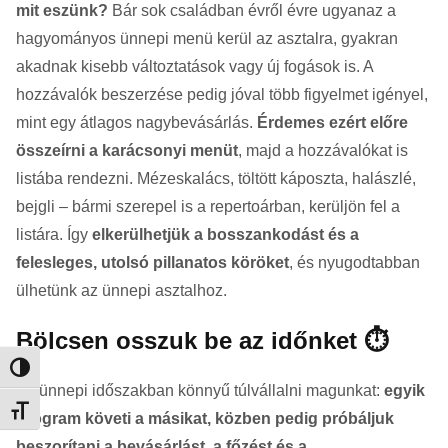
mit eszünk?
Bár sok családban évről évre ugyanaz a
hagyományos ünnepi menü kerül az asztalra, gyakran
akadnak kisebb változtatások vagy új fogások is. A
hozzávalók beszerzése pedig jóval több figyelmet igényel,
mint egy átlagos nagybevásárlás.
Érdemes ezért előre
összeírni a karácsonyi menüt
, majd a hozzávalókat is
listába rendezni. Mézeskalács, töltött káposzta, halászlé,
bejgli – bármi szerepel is a repertoárban, kerüljön fel a
listára. Így
elkerülhetjük a bosszankodást és a
felesleges, utolsó pillanatos köröket
, és nyugodtabban
ülhetünk az ünnepi asztalhoz.
Bölcsen osszuk be az időnket ⏱️
Nagy kontraszt váltása
Az ünnepi időszakban könnyű túlvállalni magunkat:
egyik
Betűméret váltása
program követi a másikat, közben pedig próbáljuk
beszorítani a bevásárlást, a főzést és a