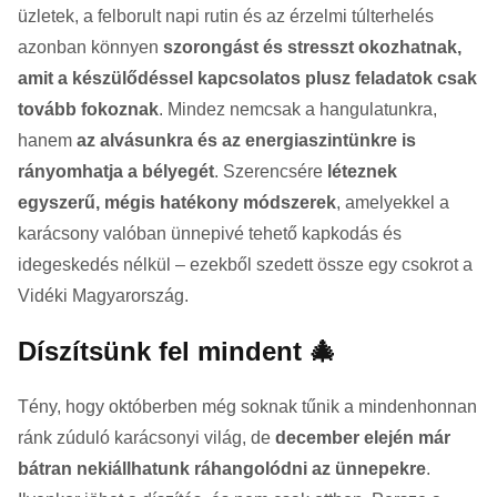
üzletek, a felborult napi rutin és az érzelmi túlterhelés
azonban könnyen
szorongást és stresszt okozhatnak,
amit a készülődéssel kapcsolatos plusz feladatok csak
tovább fokoznak
. Mindez nemcsak a hangulatunkra,
hanem
az alvásunkra és az energiaszintünkre is
rányomhatja a bélyegét
. Szerencsére
léteznek
egyszerű, mégis hatékony módszerek
, amelyekkel a
karácsony valóban ünnepivé tehető kapkodás és
idegeskedés nélkül – ezekből szedett össze egy csokrot a
Vidéki Magyarország.
Díszítsünk fel mindent 🎄
Tény, hogy októberben még soknak tűnik a mindenhonnan
ránk zúduló karácsonyi világ, de
december elején már
bátran nekiállhatunk ráhangolódni az ünnepekre
.