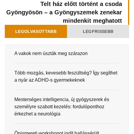
Telt ház előtt történt a csoda
Gyöngyösön – a Gyöngyszemek zenekar
mindenkit meghatott
LEGOLVASOTTABB
LEGFRISSEBB
A vakok nem úszták meg szárazon
Több mozgás, kevesebb feszültség? Így segíthet
a nyár az ADHD-s gyermekeknek
Mesterséges intelligencia, új gyógyszerek és
személyre szabott kezelés: fordulóponthoz
érkezhet a neurológia
Önismereti workshopot indít hallássérült