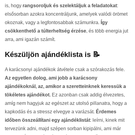
is, hogy
rangsoroljuk és szelektáljuk a feladatokat
:
elsősorban azokra koncentráljunk, amelyek valódi örömet
okoznak, vagy a legfontosabbak számunkra.
Így
csökkenthető a túlterheltség érzése
, és több energia jut
arra, ami igazán számít.
Készüljön ajándéklista is 📝
A karácsonyi ajándékok átvétele csak a szórakozás fele.
Az egyetlen dolog, ami jobb a karácsony
ajándékoknál, az, amikor a szeretteinknek keressük a
tökéletes ajándékot.
Ez azonban csak addig élvezetes,
amíg nem hagyjuk az egészet az utolsó pillanatra, hogy a
kapkodás és a stressz elvegye a varázsát.
Érdemes
időben összeállítani egy ajándéklistát
: leírni, kinek mit
tervezünk adni, majd szépen sorban kipipálni, ami már