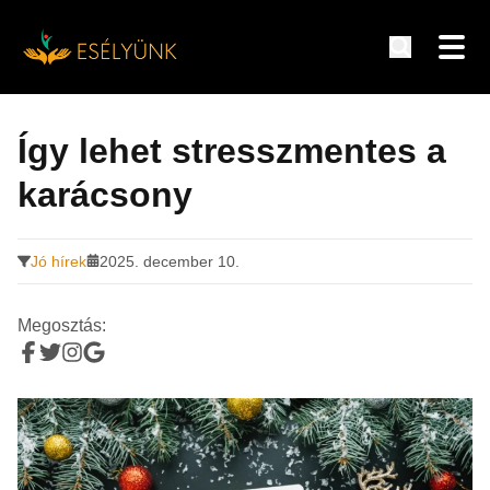
Hírek, információk a fogyatékosság témakörében
Tovább
a
Így lehet stresszmentes a
tartalomra
karácsony
Jó hírek
2025. december 10.
Megosztás: