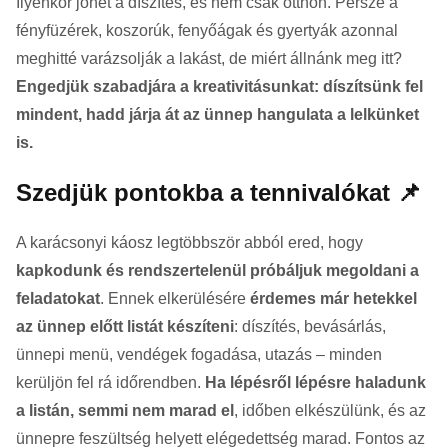
Ilyenkor jöhet a díszítés, és nem csak otthon. Persze a
fényfüzérek, koszorúk, fenyőágak és gyertyák azonnal
meghitté varázsolják a lakást, de miért állnánk meg itt?
Engedjük szabadjára a kreativitásunkat: díszítsünk fel
mindent, hadd járja át az ünnep hangulata a lelkünket
is.
Szedjük pontokba a tennivalókat
📌
A karácsonyi káosz legtöbbször abból ered, hogy
kapkodunk és rendszertelenül próbáljuk megoldani a
feladatokat
. Ennek elkerülésére
érdemes már hetekkel
az ünnep előtt listát készíteni
: díszítés, bevásárlás,
ünnepi menü, vendégek fogadása, utazás – minden
kerüljön fel rá időrendben.
Ha lépésről lépésre haladunk
a listán, semmi nem marad el
, időben elkészülünk, és az
ünnepre feszültség helyett elégedettség marad. Fontos az