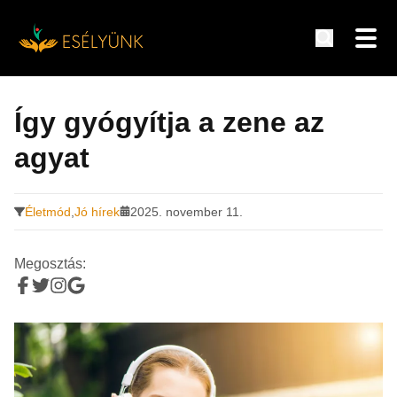
Hírek, információk a fogyatékosság témakörében
Tovább
a
Így gyógyítja a zene az
tartalomra
agyat
Életmód
,
Jó hírek
2025. november 11.
Megosztás: