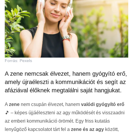
Forrás: Pexels
A zene nemcsak élvezet, hanem gyógyító erő,
amely újraéleszti a kommunikációt és segít az
afáziával élőknek megtalálni saját hangjukat.
A
zene
nem csupán élvezet, hanem
valódi gyógyító erő
🎵 – képes újjáéleszteni az agy működését és visszaadni
az emberi kommunikáció örömét. Egy friss kutatás
lenyűgöző kapcsolatot tárt fel a
zene és az agy
között,