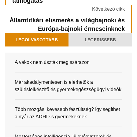
támogatás
Következő cikk
Államtitkári elismerés a világbajnoki és
Európa-bajnoki érmeseinknek
LEGOLVASOTTABB
LEGFRISSEBB
A vakok nem úszták meg szárazon
Már akadálymentesen is elérhetők a
szülésfelkészítő és gyermekegészségügyi videók
Több mozgás, kevesebb feszültség? Így segíthet
a nyár az ADHD-s gyermekeknek
Mesterséges intelligencia, új gyógyszerek és