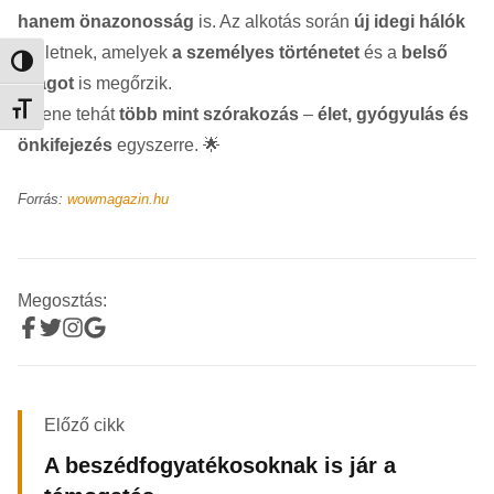
hanem önazonosság
is. Az alkotás során
új idegi hálók
születnek, amelyek
a személyes történetet
és a
belső
Nagy kontraszt váltása
világot
is megőrzik.
Betűméret váltása
A zene tehát
több mint szórakozás
–
élet, gyógyulás és
önkifejezés
egyszerre. 🌟
Forrás:
wowmagazin.hu
Megosztás:
Előző cikk
A beszédfogyatékosoknak is jár a