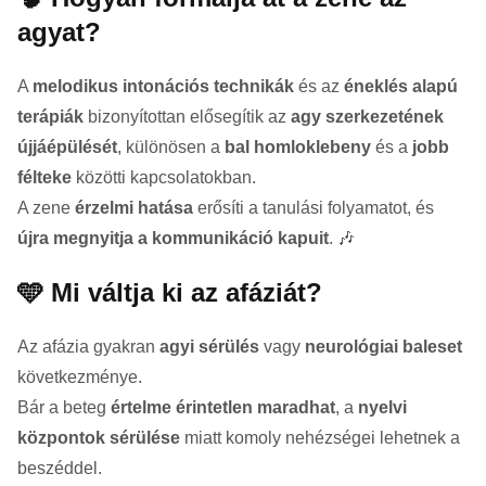
agyat?
A
melodikus intonációs technikák
és az
éneklés alapú
terápiák
bizonyítottan elősegítik az
agy szerkezetének
újjáépülését
, különösen a
bal homloklebeny
és a
jobb
félteke
közötti kapcsolatokban.
A zene
érzelmi hatása
erősíti a tanulási folyamatot, és
újra megnyitja a kommunikáció kapuit
. 🎶
🩵 Mi váltja ki az afáziát?
Az afázia gyakran
agyi sérülés
vagy
neurológiai baleset
következménye.
Bár a beteg
értelme érintetlen maradhat
, a
nyelvi
központok sérülése
miatt komoly nehézségei lehetnek a
beszéddel.