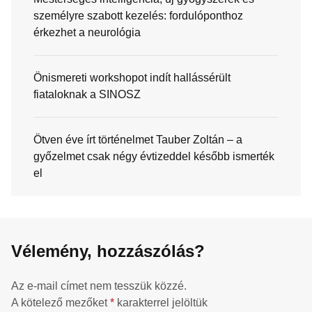
személyre szabott kezelés: fordulóponthoz
érkezhet a neurológia
Önismereti workshopot indít hallássérült
fiataloknak a SINOSZ
Ötven éve írt történelmet Tauber Zoltán – a
győzelmet csak négy évtizeddel később ismerték
el
Vélemény, hozzászólás?
Az e-mail címet nem tesszük közzé.
A kötelező mezőket
*
karakterrel jelöltük