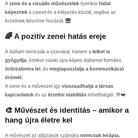
A
zene és a vizuális művészetek
ilyenkor
hidat
képeznek
a csend és a kifejezés között, segítve az
érzelmek felszínre hozását. 🌉
🌈 A pozitív zenei hatás ereje
A dallam nemcsak a szavakat, hanem a
lelket is
gyógyítja
. Amikor valaki újra képes dallamot formálni,
önbizalomra lel
, és
megtapasztalja a kommunikáció
örömét
.
A zene és a művészet így
visszaadhatja a társas
kapcsolatok
és az
érzelmi stabilitás
lehetőségét. 💬❤️
🎨 Művészet és identitás – amikor a
hang újra életre kel
A művészet az afáziások számára
nemcsak terápia,