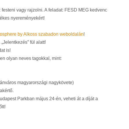
tsz festeni vagy rajzolni. A feladat: FESD MEG kedvenc
ékes nyereményekért!
sphere by Alkoss szabadon weboldalán
!
 „Jelentkezés” fül alatt!
at is!
ben olyan neves tagokkal, mint:
kánváros magyarországi nagykövete)
akértő.
udapest Parkban május 24-én, veheti át a díját a
tt!