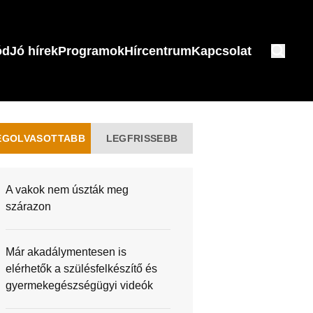
ód
Jó hírek
Programok
Hírcentrum
Kapcsolat
EGOLVASOTTABB
LEGFRISSEBB
A vakok nem úszták meg
szárazon
Már akadálymentesen is
elérhetők a szülésfelkészítő és
gyermekegészségügyi videók