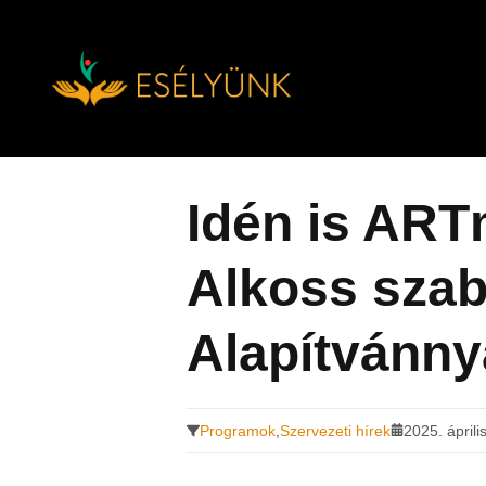
Hírek, információk a fogyatékosság témakörében
Tovább
a
tartalomra
Idén is AR
Alkoss szab
Alapítvánny
Programok
,
Szervezeti hírek
2025. április