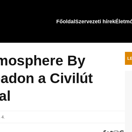
Főoldal
Szervezeti hírek
Életm
Tmosphere By
L
adon a Civilút
al
 4.