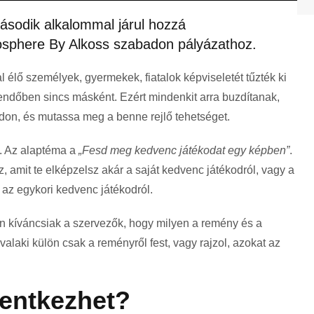
második alkalommal járul hozzá
sphere By Alkoss szabadon pályázathoz.
l élő személyek, gyermekek, fiatalok képviseletét tűzték ki
ztendőben sincs másként. Ezért mindenkit arra buzdítanak,
adon, és mutassa meg a benne rejlő tehetséget.
. Az alaptéma a
„Fesd meg kedvenc játékodat egy képben”
.
amit te elképzelsz akár a saját kedvenc játékodról, vagy a
az egykori kedvenc játékodról.
 kíváncsiak a szervezők, hogy milyen a remény és a
alaki külön csak a reményről fest, vagy rajzol, azokat az
lentkezhet?