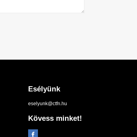
Esélyünk
eselyunk@ctfn.hu
Kövess minket!