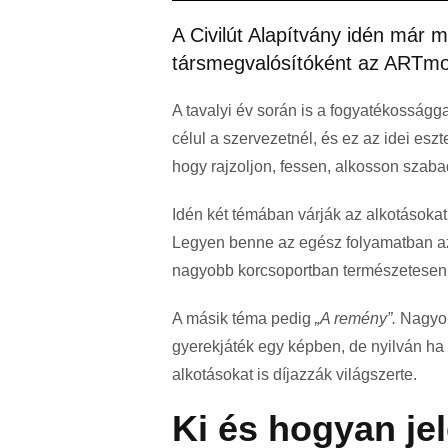
A Civilút Alapítvány idén már 
társmegvalósítóként az ARTmo
A tavalyi év során is a fogyatékosságga
célul a szervezetnél, és ez az idei es
hogy rajzoljon, fessen, alkosson szab
Idén két témában várják az alkotásokat
Legyen benne az egész folyamatban az, 
nagyobb korcsoportban természetesen 
A másik téma pedig
„A remény”.
Nagyon
gyerekjáték egy képben, de nyilván ha v
alkotásokat is díjazzák világszerte.
Ki és hogyan je