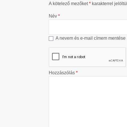
A kötelező mezőket
*
karakterrel jelöltü
Név
*
A nevem és e-mail címem mentése
Hozzászólás
*