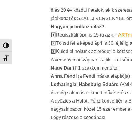
8 és 20 év közötti fiatalok, akik szere
játékodat és SZÁLLJ VERSENYBE ért
Hogyan jelentkezhetsz?
1️⃣Regisztrálj április 15-ig az 👉
ARTmo
2️⃣Töltsd fel a képed április 30. éjfélig a
Nagy kontraszt váltása
3️⃣Küldd el nekünk az eredeti alkotásod
Betűméret váltása
A verseny 5 országban zajlik – a zsűri
Nagy Dani
F1 szakkommentátor
Anna Fendi
(a Fendi márka alapítója)
Lotharingiai Habsburg Eduárd
(Vati
és még sok más elismert művész és sz
A győztes a Halott Pénz koncertjén a B
nagyszínpadon közel 15 ezer ember elő
Légy részese a csodának!