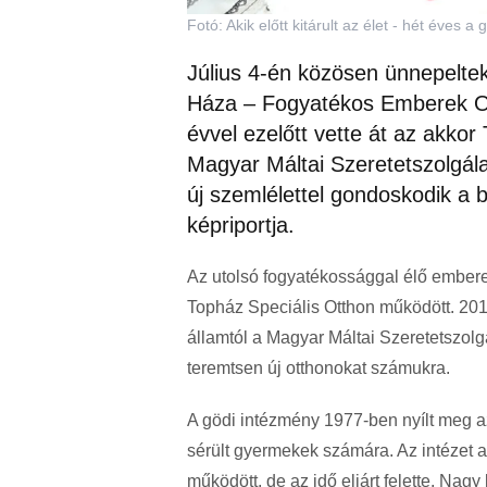
Fotó: Akik előtt kitárult az élet - hét éve
Július 4-én közösen ünnepeltek
Háza – Fogyatékos Emberek Ot
évvel ezelőtt vette át az akko
Magyar Máltai Szeretetszolgála
új szemlélettel gondoskodik a
képriportja.
Az utolsó fogyatékossággal élő embere
Topház Speciális Otthon működött. 2018-
államtól a Magyar Máltai Szeretetszolg
teremtsen új otthonokat számukra.
A gödi intézmény 1977-ben nyílt meg a
sérült gyermekek számára. Az intézet a
működött, de az idő eljárt felette. Na