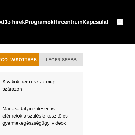
ód
Jó hírek
Programok
Hírcentrum
Kapcsolat
EGOLVASOTTABB
LEGFRISSEBB
A vakok nem úszták meg
szárazon
Már akadálymentesen is
elérhetők a szülésfelkészítő és
gyermekegészségügyi videók