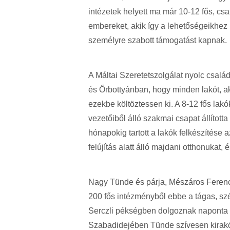
intézetek helyett ma már 10-12 fős, cs
embereket, akik így a lehetőségeikhez k
személyre szabott támogatást kapnak.
A Máltai Szeretetszolgálat nyolc csal
és Őrbottyánban, hogy minden lakót, ak
ezekbe költöztessen ki. A 8-12 fős la
vezetőiből álló szakmai csapat állítot
hónapokig tartott a lakók felkészítése 
felújítás alatt álló majdani otthonukat, 
Nagy Tünde és párja, Mészáros Ferenc a
200 fős intézményből ebbe a tágas, szép
Serczli pékségben dolgoznak naponta 
Szabadidejében Tünde szívesen kirakó