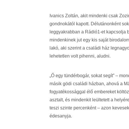
Ivanics Zoltán, akit mindenki csak Zozi
gondnokától kapott. Délutánonként sok
leggyakrabban a Rádió1-et kapcsolja b
mindenkinek jut egy kis saját birodalo
lakó, aki szerint a családi ház legnag
lehetetlen volt pihenni, aludni.
„Ő egy tündérbogár, sokat segít” – mo
másik gödi családi házban, ahová a Má
fogyatékossággal élő embereket költöztet
asztalt, és mindenkit leültetett a helyé
teszi szinte percenként – azon kevesek
édesanyja.