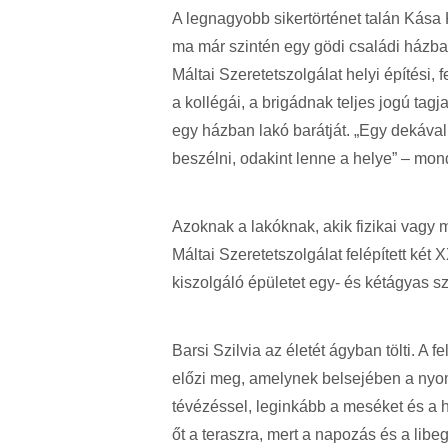
A legnagyobb sikertörténet talán Kása K
ma már szintén egy gödi családi házban
Máltai Szeretetszolgálat helyi építési, 
a kollégái, a brigádnak teljes jogú tagj
egy házban lakó barátját. „Egy dekáva
beszélni, odakint lenne a helye” – mond
Azoknak a lakóknak, akik fizikai vagy m
Máltai Szeretetszolgálat felépített két
kiszolgáló épületet egy- és kétágyas sz
Barsi Szilvia az életét ágyban tölti. A
előzi meg, amelynek belsejében a nyomá
tévézéssel, leginkább a meséket és a h
őt a teraszra, mert a napozás és a lib