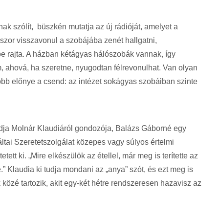
nak szólít, büszkén mutatja az új rádióját, amelyet a
szor visszavonul a szobájába zenét hallgatni,
e rajta. A házban kétágyas hálószobák vannak, így
m, ahová, ha szeretne, nyugodtan félrevonulhat. Van olyan
yobb előnye a csend: az intézet sokágyas szobáiban szinte
ndja Molnár Klaudiáról gondozója, Balázs Gáborné egy
ltai Szeretetszolgálat közepes vagy súlyos értelmi
ett ki. „Mire elkészülök az étellel, már meg is terítette az
re.” Klaudia ki tudja mondani az „anya” szót, és ezt meg is
 közé tartozik, akit egy-két hétre rendszeresen hazavisz az