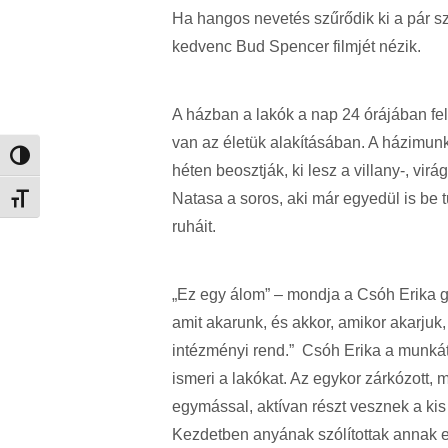
Ha hangos nevetés szűrődik ki a pár s
kedvenc Bud Spencer filmjét nézik.
A házban a lakók a nap 24 órájában fel
van az életük alakításában. A házimunk
Nagy kontraszt váltása
héten beosztják, ki lesz a villany-, vi
Natasa a soros, aki már egyedül is be tu
Betűméret váltása
ruháit.
„Ez egy álom” – mondja a Csóh Erika g
amit akarunk, és akkor, amikor akarjuk
intézményi rend.” Csóh Erika a munká
ismeri a lakókat. Az egykor zárkózott
egymással, aktívan részt vesznek a k
Kezdetben anyának szólítottak annak e