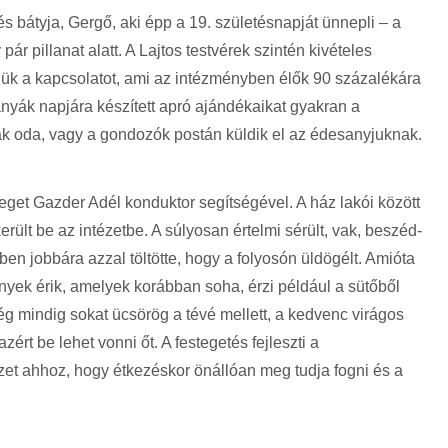
 bátyja, Gergő, aki épp a 19. születésnapját ünnepli – a
 pár pillanat alatt. A Lajtos testvérek szintén kivételes
elük a kapcsolatot, ami az intézményben élők 90 százalékára
nyák napjára készített apró ajándékaikat gyakran a
ák oda, vagy a gondozók postán küldik el az édesanyjuknak.
get Gazder Adél konduktor segítségével. A ház lakói között
ült be az intézetbe. A súlyosan értelmi sérült, vak, beszéd-
tben jobbára azzal töltötte, hogy a folyosón üldögélt. Amióta
ények érik, amelyek korábban soha, érzi például a sütőből
még mindig sokat ücsörög a tévé mellett, a kedvenc virágos
zért be lehet vonni őt. A festegetés fejleszti a
zet ahhoz, hogy étkezéskor önállóan meg tudja fogni és a