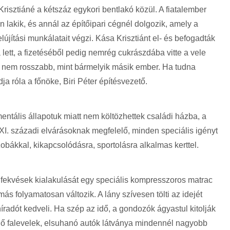
risztiáné a kétszáz egykori bentlakó közül. A fiatalember
 lakik, és annál az építőipari cégnél dolgozik, amely a
felújítási munkálatait végzi. Kása Krisztiánt el- és befogadták
a lett, a fizetéséből pedig nemrég cukrászdába vitte a vele
l nem rosszabb, mint bármelyik másik ember. Ha tudna
ja róla a főnöke, Biri Péter építésvezető.
entális állapotuk miatt nem költözhettek családi házba, a
 XXI. századi elvárásoknak megfelelő, minden speciális igényt
obákkal, kikapcsolódásra, sportolásra alkalmas kerttel.
 felfekvések kialakulását egy speciális kompresszoros matrac
s folyamatosan változik. A lány szívesen tölti az idejét
íradót kedveli. Ha szép az idő, a gondozók ágyastul kitolják
egő falevelek, elsuhanó autók látványa mindennél nagyobb