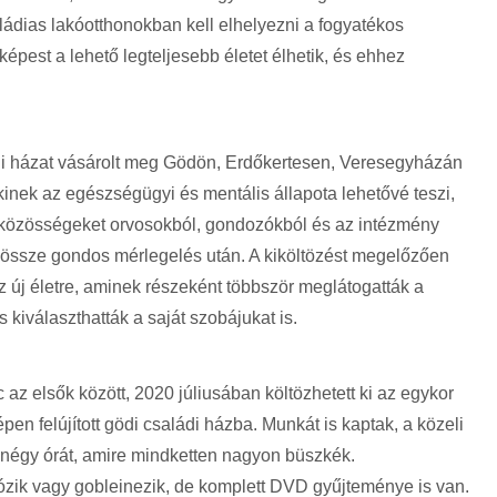
aládias lakóotthonokban kell elhelyezni a fogyatékos
épest a lehető legteljesebb életet élhetik, és ehhez
ádi házat vásárolt meg Gödön, Erdőkertesen, Veresegyházán
inek az egészségügyi és mentális állapota lehetővé teszi,
kóközösségeket orvosokból, gondozókból és az intézmény
ta össze gondos mérlegelés után. A kiköltözést megelőzően
az új életre, aminek részeként többször meglátogatták a
és kiválaszthatták a saját szobájukat is.
z elsők között, 2020 júliusában költözhetett ki az egykor
en felújított gödi családi házba. Munkát is kaptak, a közeli
négy órát, amire mindketten nagyon büszkék.
zik vagy gobleinezik, de komplett DVD gyűjteménye is van.