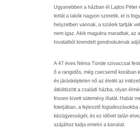
Ugyanebben a házban él Lajtos Péter és
tortát a lakók nagyon szeretik, el is fogy
helyzetben vannak, a szüleik tartják v
nem igaz. Akik magukra maradtak, az a
hivatalból kirendelt gondnokuknak adj
A 47 éves Néma Tünde szivaccsal feste
ő a rangidős, még csecsemő korában ker
és járásképtelen nő az életét az intéze
átköltözött a családi házba, olyan élm
frissen kivett sütemény illatát. Habár 
foteljában, a fejlesztő foglalkozásokba a
kézügyességét, és ez idővel talán elve
szájához tudja emelni a kanalat.