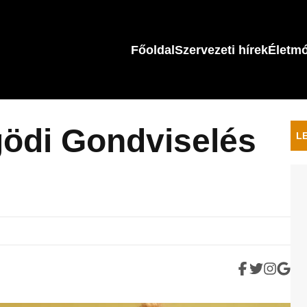
Főoldal
Szervezeti hírek
Életm
gödi Gondviselés
L
.