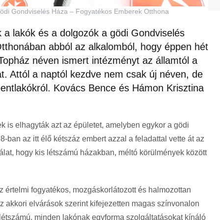
s a gödi Gondviselés Háza – Fogyatékos Emberek Otthona
 a lakók és a dolgozók a gödi Gondviselés
thonában abból az alkalomból, hogy éppen hét
r Topház néven ismert intézményt az államtól a
t. Attól a naptól kezdve nem csak új néven, de
 bentlakókról. Kovács Bence és Hámon Krisztina
k is elhagyták azt az épületet, amelyben egykor a gödi
ban az itt élő kétszáz embert azzal a feladattal vette át az
álat, hogy kis létszámú házakban, méltó körülmények között
z értelmi fogyatékos, mozgáskorlátozott és halmozottan
z akkori elvárások szerint kifejezetten magas színvonalon
gy létszámú, minden lakónak egyforma szolgáltatásokat kínáló