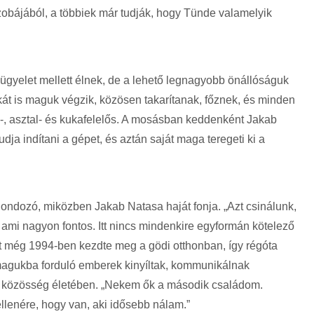
zobájából, a többiek már tudják, hogy Tünde valamelyik
ügyelet mellett élnek, de a lehető legnagyobb önállóságuk
át is maguk végzik, közösen takarítanak, főznek, és minden
rág-, asztal- és kukafelelős. A mosásban keddenként Jakab
dja indítani a gépet, és aztán saját maga teregeti ki a
ondozó, miközben Jakab Natasa haját fonja. „Azt csinálunk,
, ami nagyon fontos. Itt nincs mindenkire egyformán kötelező
t még 1994-ben kezdte meg a gödi otthonban, így régóta
, magukba forduló emberek kinyíltak, kommunikálnak
is közösség életében. „Nekem ők a második családom.
llenére, hogy van, aki idősebb nálam.”