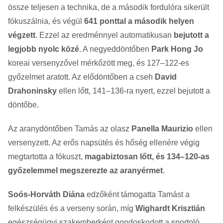
össze teljesen a technika, de a második fordulóra sikerült
fókuszálnia, és végül
641 ponttal a második helyen
végzett
. Ezzel az eredménnyel automatikusan
bejutott a
legjobb nyolc közé
. A negyeddöntőben
Park Hong Jo
koreai versenyzővel mérkőzött meg, és 127–122-es
győzelmet aratott. Az elődöntőben a cseh
David
Drahoninsky
ellen lőtt, 141–136-ra nyert, ezzel bejutott a
döntőbe.
Az aranydöntőben Tamás az olasz
Panella Maurizio
ellen
versenyzett. Az erős napsütés és hőség ellenére végig
megtartotta a fókuszt,
magabiztosan lőtt, és 134–120-as
győzelemmel megszerezte az aranyérmet
.
Soós-Horváth Diána
edzőként támogatta Tamást a
felkészülés és a verseny során, míg
Wighardt Krisztián
egészségügyi szakemberként gondoskodott a sportoló