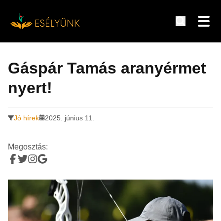
Hírek, információk a fogyatékosság témakörében
Tovább
a
Gáspár Tamás aranyérmet
tartalomra
nyert!
Jó hírek
2025. június 11.
Megosztás: