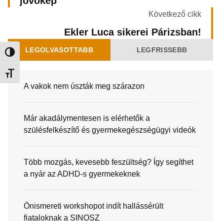
jövőkép
Következő cikk
Ekler Luca sikerei Párizsban!
LEGOLVASOTTABB
LEGFRISSEBB
Nagy kontraszt váltása
Betűméret váltása
A vakok nem úszták meg szárazon
Már akadálymentesen is elérhetők a
szülésfelkészítő és gyermekegészségügyi videók
Több mozgás, kevesebb feszültség? Így segíthet
a nyár az ADHD-s gyermekeknek
Önismereti workshopot indít hallássérült
fiataloknak a SINOSZ