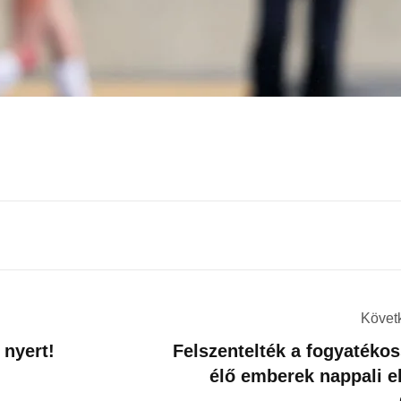
Követ
nyert!
Felszentelték a fogyatéko
élő emberek nappali el