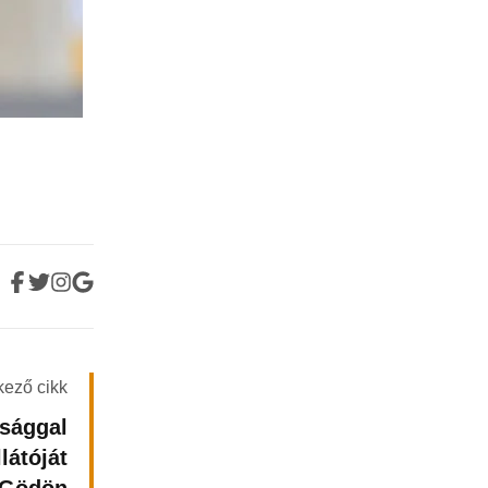
kező cikk
ssággal
látóját