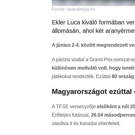
Forrás: hparalimpia.hu
Ekler Luca kiváló formában vers
állomásán, ahol két aranyérmet
A június 2-4. között megrendezett ver
A párizsi viadal a Grand Prix-sorozat 
különösen motiváló volt, hogy ismét
játékokat rendezték. Ezúttal
60 ország 4
Magyarországot ezúttal 
A TFSE versenyzője
elsőként a női 2
Erőteljes futással,
26.04 másodperces 
utasítva ír és kanadai ellenfeleit.