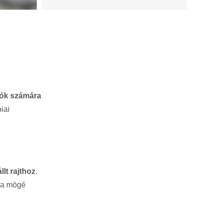
lók számára
iai
lt rajthoz
.
ga mögé