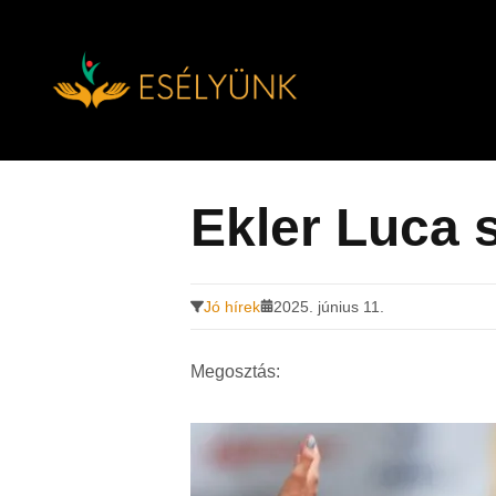
Hírek, információk a fogyatékosság témakörében
Tovább
a
tartalomra
Ekler Luca s
Jó hírek
2025. június 11.
Megosztás: