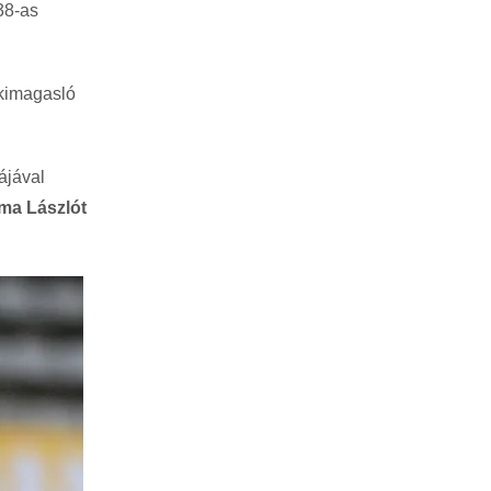
38-as
 kimagasló
ájával
ma Lászlót