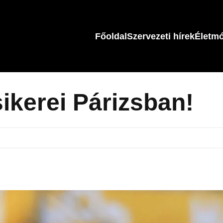
Főoldal
Szervezeti hírek
Életm
ikerei Párizsban!