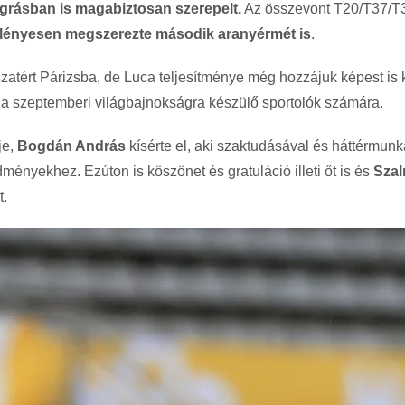
rásban is magabiztosan szerepelt.
Az összevont T20/T37/T
 fölényesen megszerezte második aranyérmét is
.
szatért Párizsba, de Luca teljesítménye még hozzájuk képest is
tt a szeptemberi világbajnokságra készülő sportolók számára.
je,
Bogdán András
kísérte el, aki szaktudásával és háttérmunk
ényekhez. Ezúton is köszönet és gratuláció illeti őt is és
Szal
t.