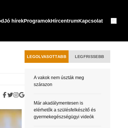
ód
Jó hírek
Programok
Hírcentrum
Kapcsolat
LEGOLVASOTTABB
LEGFRISSEBB
A vakok nem úszták meg
szárazon
Már akadálymentesen is
elérhetők a szülésfelkészítő és
gyermekegészségügyi videók