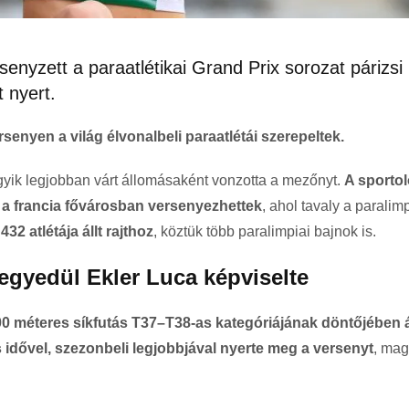
enyzett a paraatlétikai Grand Prix sorozat párizsi
 nyert.
senyen a világ élvonalbeli paraatlétái szerepeltek.
egyik legjobban várt állomásaként vonzotta a mezőnyt.
A sporto
 a francia fővárosban versenyezhettek
, ahol tavaly a paralimp
32 atlétája állt rajthoz
, köztük több paralimpiai bajnok is.
egyedül Ekler Luca képviselte
00 méteres síkfutás T37–T38-as kategóriájának döntőjében ál
idővel, szezonbeli legjobbjával nyerte meg a versenyt
, ma