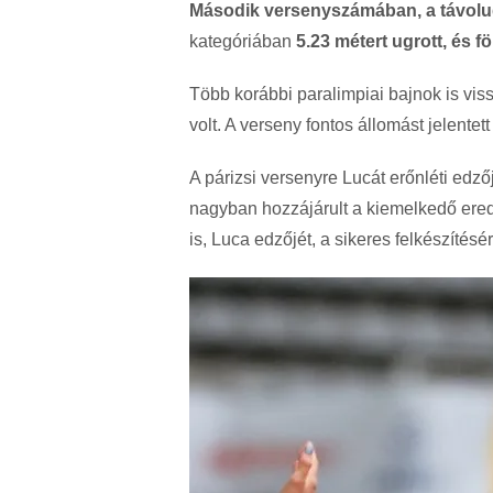
Második versenyszámában, a távolug
kategóriában
5.23 métert ugrott, és
Több korábbi paralimpiai bajnok is vis
volt. A verseny fontos állomást jelente
A párizsi versenyre Lucát erőnléti edző
nagyban hozzájárult a kiemelkedő eredm
is, Luca edzőjét, a sikeres felkészítésér