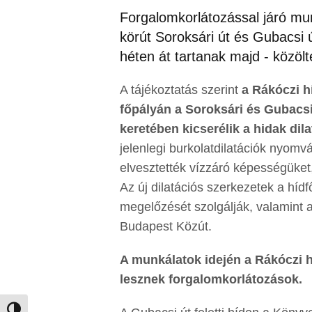
Forgalomkorlátozással járó mu
körút Soroksári út és Gubacsi ú
héten át tartanak majd - közöl
A tájékoztatás szerint
a Rákóczi h
főpályán a Soroksári és Gubacsi
keretében kicserélik a hidak dila
jelenlegi burkolatdilatációk nyomv
elvesztették vízzáró képességüket,
Az új dilatációs szerkezetek a híd
megelőzését szolgálják, valamint a 
Budapest Közút.
A munkálatok idején a Rákóczi 
lesznek forgalomkorlátozások.
Nagy kontraszt váltása