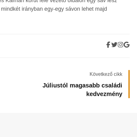
es Kálmán körút felé vezető oldalon egy sáv lesz
don mindkét irányban egy-egy sávon lehet majd
Következő cikk
Júliustól magasabb családi
kedvezmény