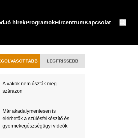
ód
Jó hírek
Programok
Hírcentrum
Kapcsolat
EGOLVASOTTABB
LEGFRISSEBB
A vakok nem úszták meg
szárazon
Már akadálymentesen is
elérhetők a szülésfelkészítő és
gyermekegészségügyi videók