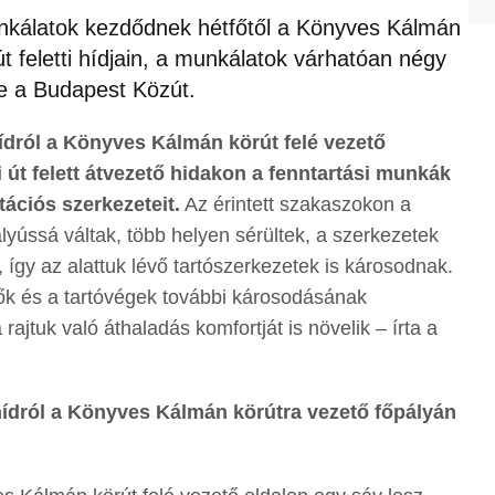
nkálatok kezdődnek hétfőtől a Könyves Kálmán
t feletti hídjain, a munkálatok várhatóan négy
te a Budapest Közút.
ídról a Könyves Kálmán körút felé vezető
 út felett átvezető hidakon a fenntartási munkák
tációs szerkezeteit.
Az érintett szakaszokon a
ályússá váltak, több helyen sérültek, a szerkezetek
 így az alattuk lévő tartószerkezetek is károsodnak.
fők és a tartóvégek további károsodásának
rajtuk való áthaladás komfortját is növelik – írta a
hídról a Könyves Kálmán körútra vezető főpályán