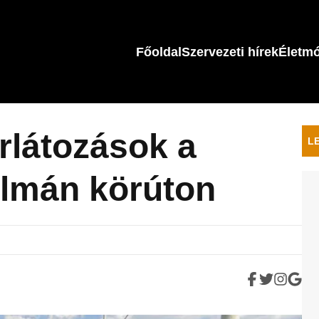
Főoldal
Szervezeti hírek
Életm
látozások a
L
lmán körúton