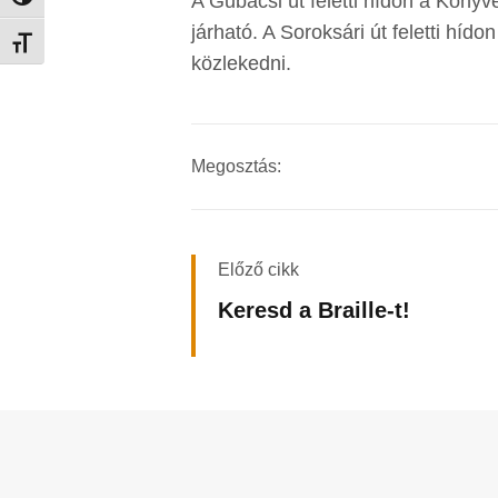
A Gubacsi út feletti hídon a Könyv
járható. A Soroksári út feletti hí
Betűméret váltása
közlekedni.
Megosztás:
Előző cikk
Keresd a Braille-t!