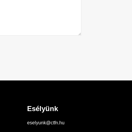
Esélyünk
eselyunk@ctfn.hu