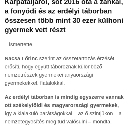
Kárpátaljáról, sőt 2016 óta a zánkai,
a fonyódi és az erdélyi táborban
összesen több mint 30 ezer külhoni
gyermek vett részt
– ismertette.
Nacsa Lőrinc
szerint az összetartozás érzését
erősíti, hogy együtt táboroznak különböző
nemzetrészek gyermekei anyaországi
gyermekekkel, fiatalokkal.
Az erdélyi táborban is mindig egyszerre vannak
ott székelyföldi és magyarországi gyermekek
,
így a kialakuló barátságokkal – az ő szintjükön – a
nemzetegyesítés meg tud valósulni – mondta.