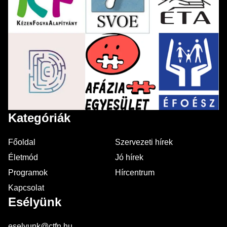
Kategóriák
Főoldal
Szervezeti hírek
Életmód
Jó hírek
Programok
Hírcentrum
Kapcsolat
Esélyünk
eselyunk@ctfn.hu