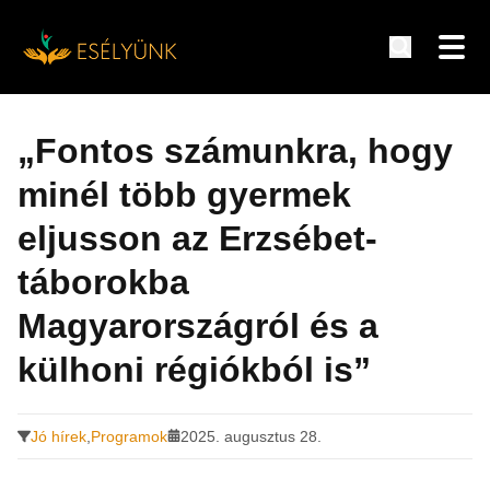
Hírek, információk a fogyatékosság témakörében
Tovább
a
„Fontos számunkra, hogy
tartalomra
minél több gyermek
eljusson az Erzsébet-
táborokba
Magyarországról és a
külhoni régiókból is”
Jó hírek
,
Programok
2025. augusztus 28.