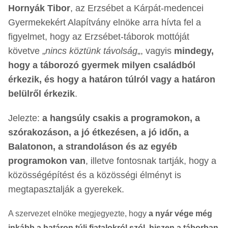
Hornyák Tibor
, az Erzsébet a Kárpát-medencei
Gyermekekért Alapítvány elnöke arra hívta fel a
figyelmet, hogy az Erzsébet-táborok mottóját
követve „
nincs köztünk távolság
„, vagyis
mindegy,
hogy a táborozó gyermek milyen családból
érkezik, és hogy a határon túlról vagy a határon
belülről érkezik
.
Jelezte:
a hangsúly csakis a programokon, a
szórakozáson, a jó étkezésen, a jó időn, a
Balatonon, a strandoláson és az egyéb
programokon van
, illetve fontosnak tartják, hogy a
közösségépítést és a közösségi élményt is
megtapasztalják a gyerekek.
A szervezet elnöke megjegyezte, hogy
a nyár vége még
inkább a határon túli fiatalokról szól, hiszen a táborban