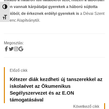
jelen vannak kárpátaljai gyerekek a háború sújtotta
Nagy kontraszt váltása
régióból, de érkeznek erdélyi gyerekek is
a Dévai Szent
Betűméret váltása
Ferenc Alapítványtól.
Megosztás:
Előző cikk
Kétezer diák kezdheti új tanszerekkel az
iskolaévet az Ökumenikus
Segélyszervezet és az E.ON
támogatásával
Következő cikk