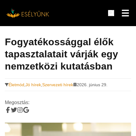
Hírek, információk a fogyatékosság témakörében
Tovább
a
Fogyatékossággal élők
tartalomra
tapasztalatait várják egy
nemzetközi kutatásban
Életmód
,
Jó hírek
,
Szervezeti hírek
2026. június 29.
Megosztás: