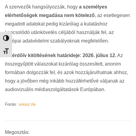
A szervezők hangsúlyozzák, hogy
a személyes
elérhetőségek megadása nem kötelező
, az esetlegesen
megadott adatokat pedig kizárólag a kutatáshoz
kapcsolódó utánkövetés céljából használják fel, az
Nagy kontraszt váltása
európai adatvédelmi szabályoknak megfelelően.
Betűméret váltása
A kérdőív kitöltésének határideje: 2026. július 12.
Az
összegyűjtött válaszokat kizárólag összesített, anonim
formában dolgozzák fel, és azok hozzájárulhatnak ahhoz,
hogy a jövőben még inkább hozzáférhetővé váljanak az
audiovizuális médiaszolgáltatások Európában.
Forrás:
sinosz.hu
Megosztás: