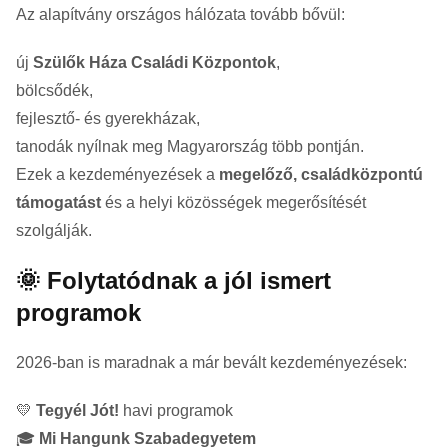
Az alapítvány országos hálózata tovább bővül:
új
Szülők Háza Családi Központok
,
bölcsődék,
fejlesztő- és gyerekházak,
tanodák nyílnak meg Magyarország több pontján.
Ezek a kezdeményezések a
megelőző, családközpontú
támogatást
és a helyi közösségek megerősítését
szolgálják.
🌞 Folytatódnak a jól ismert
programok
2026-ban is maradnak a már bevált kezdeményezések:
💛
Tegyél Jót!
havi programok
🎓
Mi Hangunk Szabadegyetem