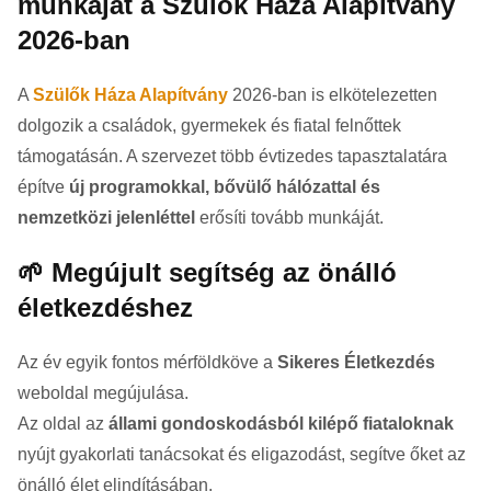
munkáját a Szülők Háza Alapítvány
2026-ban
A
Szülők Háza Alapítvány
2026-ban is elkötelezetten
dolgozik a családok, gyermekek és fiatal felnőttek
támogatásán. A szervezet több évtizedes tapasztalatára
építve
új programokkal, bővülő hálózattal és
nemzetközi jelenléttel
erősíti tovább munkáját.
🌱 Megújult segítség az önálló
életkezdéshez
Az év egyik fontos mérföldköve a
Sikeres Életkezdés
weboldal megújulása.
Az oldal az
állami gondoskodásból kilépő fiataloknak
nyújt gyakorlati tanácsokat és eligazodást, segítve őket az
önálló élet elindításában.