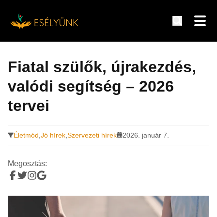
Hírek, információk a fogyatékosság témakörében
Tovább
a
Fiatal szülők, újrakezdés,
tartalomra
valódi segítség – 2026
tervei
Életmód
,
Jó hírek
,
Szervezeti hírek
2026. január 7.
Megosztás: