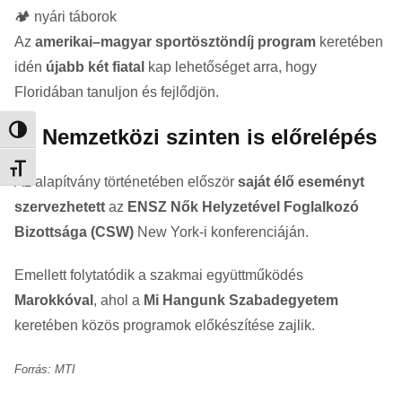
🏕️ nyári táborok
Az
amerikai–magyar sportösztöndíj program
keretében
idén
újabb két fiatal
kap lehetőséget arra, hogy
Floridában tanuljon és fejlődjön.
🌍 Nemzetközi szinten is előrelépés
Nagy kontraszt váltása
Betűméret váltása
Az alapítvány történetében először
saját élő eseményt
szervezhetett
az
ENSZ Nők Helyzetével Foglalkozó
Bizottsága (CSW)
New York-i konferenciáján.
Emellett folytatódik a szakmai együttműködés
Marokkóval
, ahol a
Mi Hangunk Szabadegyetem
keretében közös programok előkészítése zajlik.
Forrás: MTI