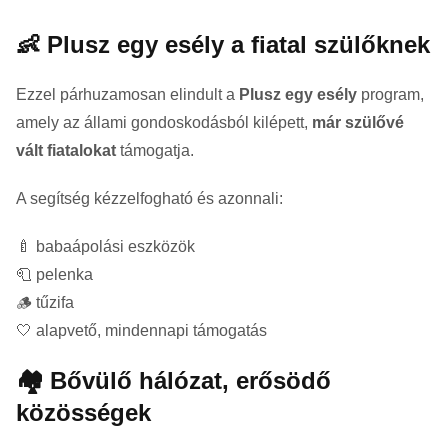
👶 Plusz egy esély a fiatal szülőknek
Ezzel párhuzamosan elindult a
Plusz egy esély
program,
amely az állami gondoskodásból kilépett,
már szülővé
vált fiatalokat
támogatja.
A segítség kézzelfogható és azonnali:
🍼 babaápolási eszközök
🧻 pelenka
🪵 tűzifa
🤍 alapvető, mindennapi támogatás
🏘️ Bővülő hálózat, erősödő
közösségek