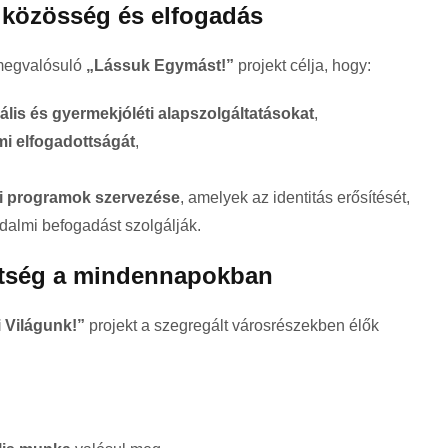
 közösség és elfogadás
egvalósuló
„Lássuk Egymást!”
projekt célja, hogy:
ális és gyermekjóléti alapszolgáltatásokat
,
mi elfogadottságát
,
i programok szervezése
, amelyek az identitás erősítését,
dalmi befogadást szolgálják.
gítség a mindennapokban
 Világunk!”
projekt a szegregált városrészekben élők