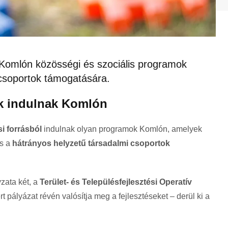
Komlón közösségi és szociális programok
 csoportok támogatására.
k indulnak Komlón
si forrásból
indulnak olyan programok Komlón, amelyek
s a
hátrányos helyzetű társadalmi csoportok
zata két, a
Terület- és Településfejlesztési Operatív
t pályázat révén valósítja meg a fejlesztéseket – derül ki a