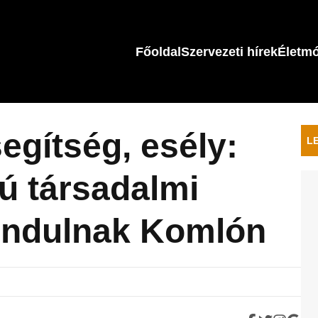
Főoldal
Szervezeti hírek
Életm
egítség, esély:
L
ú társadalmi
indulnak Komlón