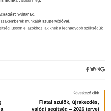
ális munka
valósul meg,
ácsadást
nyújtanak,
zó szakemberek munkáját
szupervízióval
.
segítség jusson el azokhoz, akiknek a legnagyobb szükségük
Következő cikk
g
Fiatal szülők, újrakezdés,
ja
valódi segítség – 2026 tervei