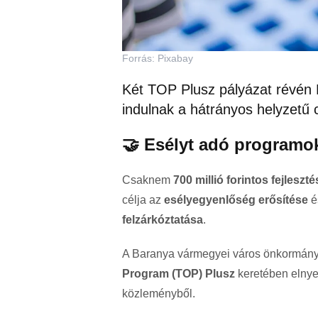
Forrás: Pixabay
Két TOP Plusz pályázat révén 
indulnak a hátrányos helyzetű
🤝 Esélyt adó programo
Csaknem
700 millió forintos fejleszté
célja az
esélyegyenlőség erősítése
é
felzárkóztatása
.
A Baranya vármegyei város önkormány
Program (TOP) Plusz
keretében elnyer
közleményből.