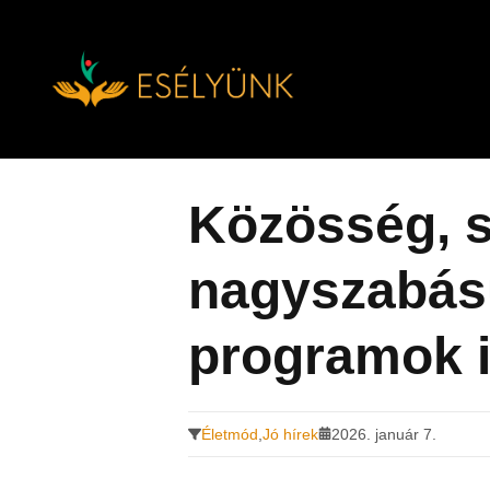
Hírek, információk a fogyatékosság témakörében
Tovább
a
tartalomra
Közösség, s
nagyszabás
programok 
Életmód
,
Jó hírek
2026. január 7.