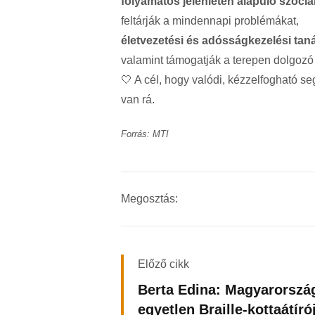
folyamatos jelenléten alapuló szoci
feltárják a mindennapi problémákat,
életvezetési és adósságkezelési tan
valamint támogatják a terepen dolgo
🤍 A cél, hogy valódi, kézzelfogható 
van rá.
Forrás: MTI
Megosztás:
Előző cikk
Berta Edina: Magyarorszá
egyetlen Braille-kottaátíró