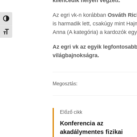
kilencedik helyen végzett.
Az egri vk-n korábban
Osváth Ric
Nagy kontraszt váltása
is harmadik lett, csakúgy mint Ha
Anna (A kategória) a kardozók eg
Betűméret váltása
Az egri vk az egyik legfontosabb
világbajnokságra.
Megosztás:
Előző cikk
Konferencia az
akadálymentes fizikai