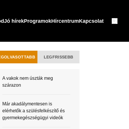
ód
Jó hírek
Programok
Hírcentrum
Kapcsolat
EGOLVASOTTABB
LEGFRISSEBB
A vakok nem úszták meg
szárazon
Már akadálymentesen is
elérhetők a szülésfelkészítő és
gyermekegészségügyi videók