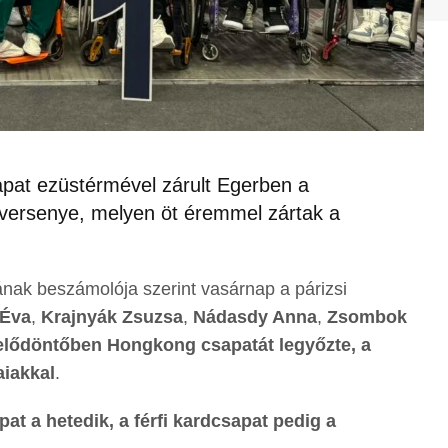
apat ezüstérmével zárult Egerben a
versenye, melyen öt éremmel zártak a
nak beszámolója szerint vasárnap a párizsi
 Éva
,
Krajnyák Zsuzsa
,
Nádasdy Anna
,
Zsombok
elődöntőben Hongkong csapatát legyőzte, a
aiakkal
.
pat a hetedik, a férfi kardcsapat pedig a