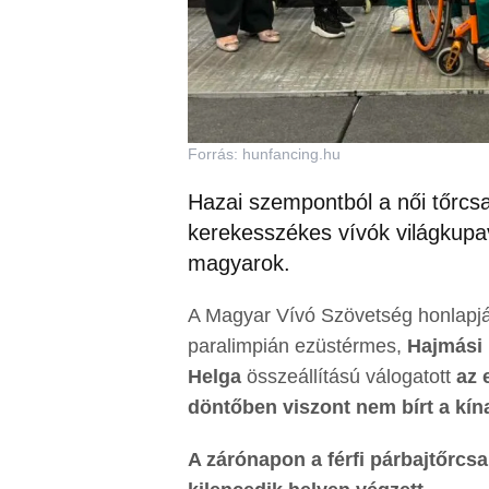
Forrás: hunfancing.hu
Hazai szempontból a női tőrcs
kerekesszékes vívók világkupa
magyarok.
A Magyar Vívó Szövetség honlapjá
paralimpián ezüstérmes,
Hajmási
Helga
összeállítású válogatott
az 
döntőben viszont nem bírt a kín
A zárónapon a férfi párbajtőrcsa