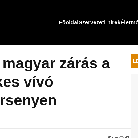
Főoldal
Szervezeti hírek
Életm
 magyar zárás a
L
es vívó
ersenyen