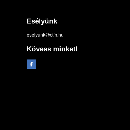
Esélyünk
eselyunk@ctfn.hu
Kövess minket!