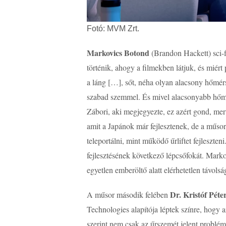
Fotó: MVM Zrt.
Markovics Botond
(Brandon Hackett) sci-f
történik, ahogy a filmekben látjuk, és mié
a láng […], sőt, néha olyan alacsony hőmér
szabad szemmel. És mivel alacsonyabb hőmér
Zábori, aki megjegyezte, ez azért gond, mert
amit a Japánok már fejlesztenek, de a műsor 
teleportálni, mint működő űrliftet fejleszten
fejlesztésének következő lépcsőfokát. Marko
egyetlen emberöltő alatt elérhetetlen távols
Dr. Kristóf Péte
A műsor második felében
Technologies alapítója léptek színre, hogy
szerint nem csak az űrszemét jelent problé