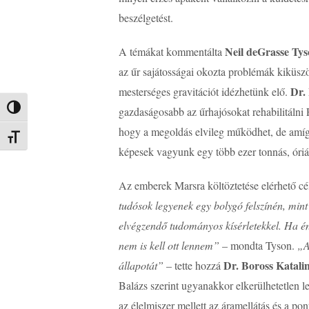
beszélgetést.
Neil deGrasse Ty
A témákat kommentálta
az űr sajátosságai okozta problémák kiküszö
Dr. 
mesterséges gravitációt idézhetünk elő.
gazdaságosabb az űrhajósokat rehabilitálni 
Nagy kontraszt váltása
hogy a megoldás elvileg működhet, de amíg
Betűméret váltása
képesek vagyunk egy több ezer tonnás, óriá
Az emberek Marsra költöztetése elérhető cé
tudósok legyenek egy bolygó felszínén, min
elvégzendő tudományos kísérletekkel. Ha é
nem is kell ott lennem”
– mondta Tyson.
„A
Dr. Boross Katali
állapotát”
– tette hozzá
Balázs szerint ugyanakkor elkerülhetetlen l
az élelmiszer mellett az áramellátás és a po