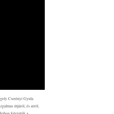
rgely Cserényi Gyula
zgalmas útjáról, és arról,
ióban folytatták a