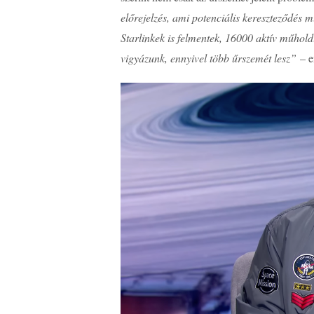
előrejelzés, ami potenciális kereszteződés
Starlinkek is felmentek, 16000 aktív műhol
vigyázunk, ennyivel több űrszemét lesz”
– e