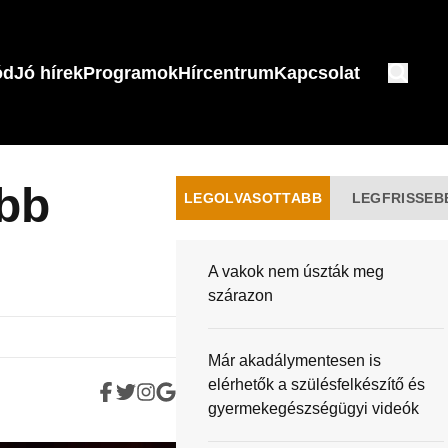
ód
Jó hírek
Programok
Hírcentrum
Kapcsolat
abb
LEGOLVASOTTABB
LEGFRISSEB
A vakok nem úszták meg
szárazon
Már akadálymentesen is
elérhetők a szülésfelkészítő és
gyermekegészségügyi videók