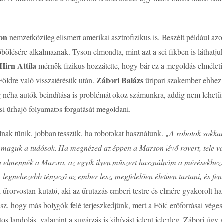
son
nemzetközileg elismert amerikai asztrofizikus is. Beszélt például a
bölésére alkalmaznak. Tyson elmondta, mint azt a sci-fikben is láthatju
Hirn Attila
mérnök-fizikus hozzátette, hogy bár ez a megoldás elméleti
Zábori Balázs
Földre való visszatérésük után.
űripari szakember ehhez
 néha autók beindítása is problémát okoz számunkra, addig nem lehetü
si űrhajó folyamatos forgatását megoldani.
lnak tűnik, jobban tesszük, ha robotokat használunk.
„A robotok sokka
t maguk a tudósok. Ha megnézed az éppen a Marson lévő rovert, tele v
n elmennék a Marsra, az egyik ilyen műszert használnám a mérésekhez.
 legnehezebb tényező az ember lesz, megfelelően életben tartani, és fen
n
űrorvostan-kutató, aki az űrutazás emberi testre és elmére gyakorolt ha
esz, hogy más bolygók felé terjeszkedjünk, mert a Föld erőforrásai véges
ntos landolás, valamint a sugárzás is kihívást jelent jelenleg, Zábori úg