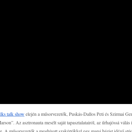
ks talk show
elején a műsorvezetők, Puskás-Dallos Peti és Szirmai Ge
rson”. Az asztronauta mesélt saját tapasztalatairól, az űrhajóssá válás i
re. A műsorvezetők a meghívott szakértőkkel egy marsi bázist idéző stúd