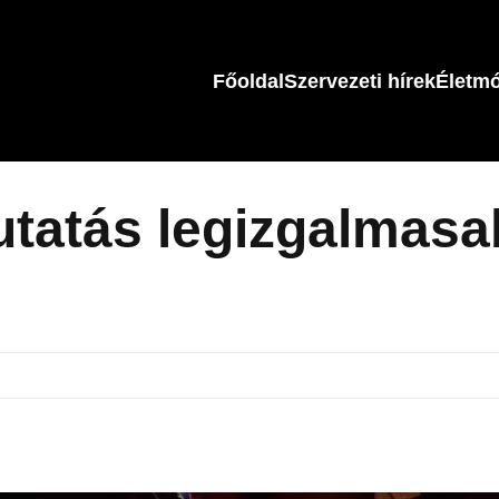
Főoldal
Szervezeti hírek
Életm
utatás legizgalmas