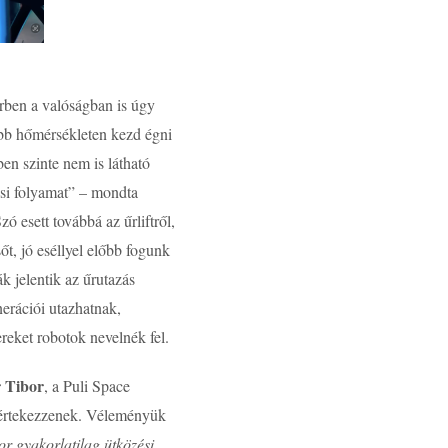
űrben a valóságban is úgy
abb hőmérsékleten kezd égni
en szinte nem is látható
ési folyamat” – mondta
ó esett továbbá az űrliftről,
őt, jó eséllyel előbb fogunk
ák jelentik az űrutazás
nerációi utazhatnak,
ereket robotok nevelnék fel.
r Tibor
, a Puli Space
l értekezzenek. Véleményük
r gyakorlatilag ütközési