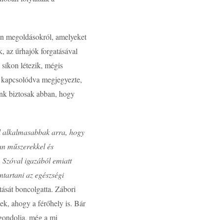
zon megoldásokról, amelyeket
k, az űrhajók forgatásával
 síkon létezik, mégis
 kapcsolódva megjegyezte,
nk biztosak abban, hogy
l alkalmasabbak arra, hogy
an műszerekkel és
 Szóval igazából emiatt
ntartani az egészségi
tását boncolgatta. Zábori
ek, ahogy a férőhely is. Bár
y gondolja, még a mi