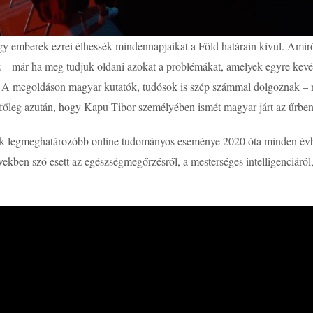
 emberek ezrei élhessék mindennapjaikat a Föld határain kívül. Amirő
esz – már ha meg tudjuk oldani azokat a problémákat, amelyek egyre ke
. A megoldáson magyar kutatók, tudósok is szép számmal dolgoznak – ne
 főleg azután, hogy Kapu Tibor személyében ismét magyar járt az űrben
 legmeghatározóbb online tudományos eseménye 2020 óta minden év
években szó esett az egészségmegőrzésről, a mesterséges intelligenciáról,