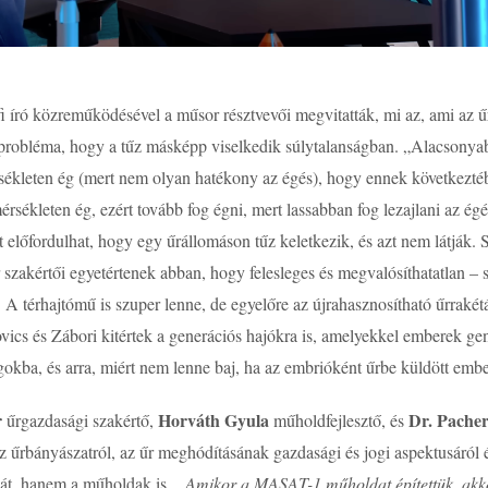
i író közreműködésével a műsor résztvevői megvitatták, mi az, ami az 
rt probléma, hogy a tűz másképp viselkedik súlytalanságban. „Alacsony
sékleten ég (mert nem olyan hatékony az égés), hogy ennek következtéb
sékleten ég, ezért tovább fog égni, mert lassabban fog lezajlani az ég
 előfordulhat, hogy egy űrállomáson tűz keletkezik, és azt nem látják. Sz
szakértői egyetértenek abban, hogy felesleges és megvalósíthatatlan – s
i. A térhajtómű is szuper lenne, de egyelőre az újrahasznosítható űrrakét
vics és Zábori kitértek a generációs hajókra is, amelyekkel emberek ge
ágokba, és arra, miért nem lenne baj, ha az embrióként űrbe küldött emb
r
Horváth Gyula
Dr. Pache
űrgazdasági szakértő,
műholdfejlesztő, és
 az űrbányászatról, az űr meghódításának gazdasági és jogi aspektusáró
mát, hanem a műholdak is.
„Amikor a MASAT-1 műholdat építettük, akko