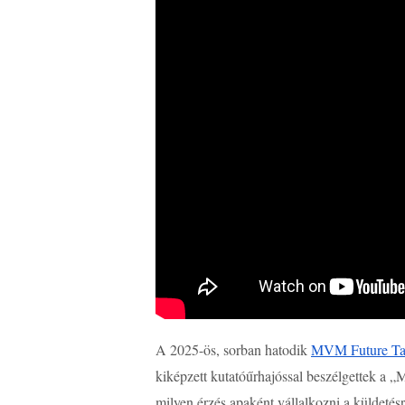
A 2025-ös, sorban hatodik
MVM Future Tal
kiképzett kutatóűrhajóssal beszélgettek a „Ma
milyen érzés apaként vállalkozni a küldetés