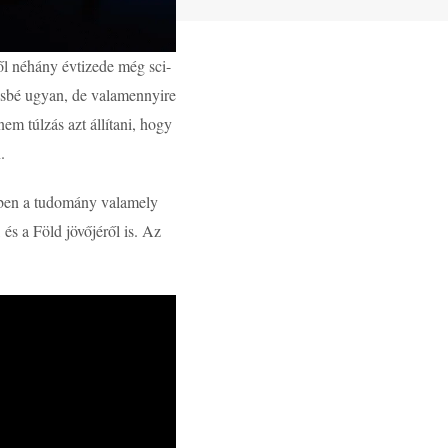
l néhány évtizede még sci-
vésbé ugyan, de valamennyire
m túlzás azt állítani, hogy
.
ben a tudomány valamely
 és a Föld jövőjéről is. Az