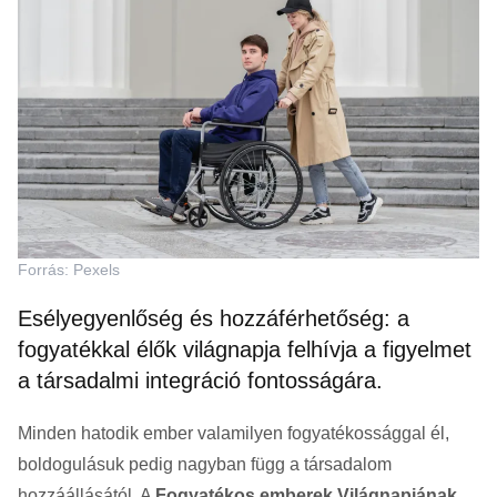
Forrás: Pexels
Esélyegyenlőség és hozzáférhetőség: a
fogyatékkal élők világnapja felhívja a figyelmet
a társadalmi integráció fontosságára.
Minden hatodik ember valamilyen fogyatékossággal él,
boldogulásuk pedig nagyban függ a társadalom
hozzáállásától. A
Fogyatékos emberek Világnapjának