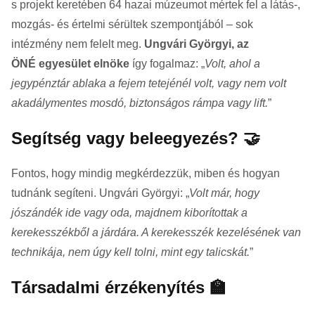
s projekt keretében 64 hazai múzeumot mértek fel a látás-,
mozgás- és értelmi sérültek szempontjából – sok
intézmény nem felelt meg.
Ungvári Györgyi, az
ÖNÉ egyesület elnöke
így fogalmaz: „
Volt, ahol a
jegypénztár ablaka a fejem tetejénél volt, vagy nem volt
akadálymentes mosdó, biztonságos rámpa vagy lift.
”
Segítség vagy beleegyezés? 🤝
Fontos, hogy mindig megkérdezzük, miben és hogyan
tudnánk segíteni. Ungvári Györgyi: „
Volt már, hogy
jószándék ide vagy oda, majdnem kiborítottak a
kerekesszékből a járdára. A kerekesszék kezelésének van
technikája, nem úgy kell tolni, mint egy talicskát.
”
Társadalmi érzékenyítés 🏫