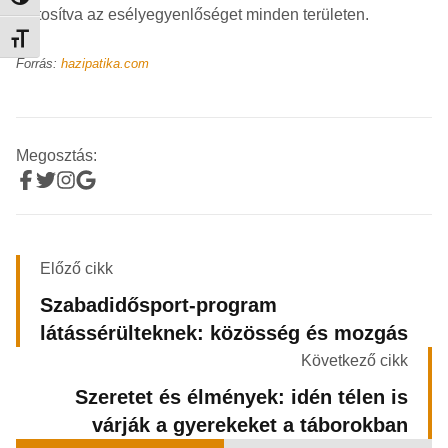
biztosítva az esélyegyenlőséget minden területen.
Betűméret váltása
Forrás:
hazipatika.com
Megosztás:
Előző cikk
Szabadidősport-program
látássérülteknek: közösség és mozgás
Következő cikk
Szeretet és élmények: idén télen is
várják a gyerekeket a táborokban