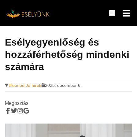
Hírek, információk a fogyatékosság témakörében
Tovább
a
Esélyegyenlőség és
tartalomra
hozzáférhetőség mindenki
számára
Életmód
,
Jó hírek
2025. december 6.
Megosztás: