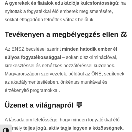
A gyerekek és fiatalok edukációja kulcsfontosságú
: ha
nyitottak a fogyatékkal élő emberek megismerésére,
sokkal elfogadóbb felnőttek válnak belőlük.
Tevékenyen a megbélyegzés ellen ⚖️
Az ENSZ becslései szerint
minden hatodik ember él
súlyos fogyatékossággal
– sokan diszkriminációval,
kirekesztéssel és nehézkes hozzáféréssel küzdenek.
Magyarországon szervezetek, például az ÖNÉ, segítenek
az akadálymentesítésben, önkéntes munkával és
érzékenyítő programokkal.
Üzenet a világnapról 💬
A társadalom felelőssége, hogy minden fogyatékkal élő
személy
teljes jogú, aktív tagja legyen a közösségnek
,
Nagy kontraszt váltása