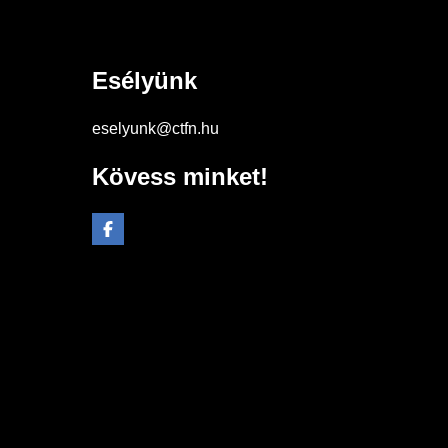
Esélyünk
eselyunk@ctfn.hu
Kövess minket!