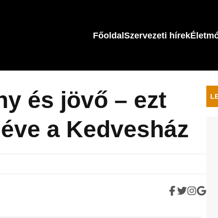
Főoldal
Szervezeti hírek
Életm
y és jövő – ezt
L
 éve a Kedvesház