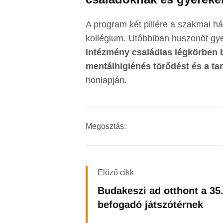
A program két pillére a szakmai h
kollégium. Utóbbiban huszonöt gyer
intézmény családias légkörben b
mentálhigiénés törődést és a tan
honlapján.
Megosztás:
Előző cikk
Budakeszi ad otthont a 35
befogadó játszótérnek