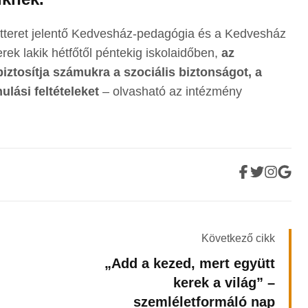
átteret jelentő Kedvesház-pedagógia és a Kedvesház
ek lakik hétfőtől péntekig iskolaidőben,
az
iztosítja számukra a szociális biztonságot, a
ulási feltételeket
– olvasható az intézmény
Következő cikk
.
„Add a kezed, mert együtt
kerek a világ” –
szemléletformáló nap