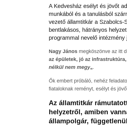
A Kedvesház esélyt és jövőt ad 
munkából és a tanulásból szárma
vezető államtitkár a Szabolcs
bentlakásos, hátrányos helyze
programmal nevelő intézmény 
Nagy János
megköszönve az itt d
az épületek, jó az infrastruktúra,
nélkül nem megy
„
.
Ők embert próbáló, nehéz feladatot
fiataloknak reményt, esélyt és jöv
Az államtitkár rámutatot
helyzetről, amiben van
állampolgár, függetlenül