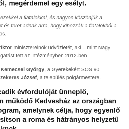
tól, megérdemel egy esélyt.
ekkel a fiatalokkal, és nagyon köszönjük a
és teret adnak arra, hogy kihozzák a fiatalokból a
os.
iktor
miniszterelnök üdvözletét, aki – mint Nagy
ogatást tett az intézményben 2012-ben.
t
Kemecsei György
, a Gyerekekért SOS 90
zekeres József
, a település polgármestere.
adik évfordulóját ünneplő,
ban működő Kedvesház az országban
ogram, amelynek célja, hogy egyenlő
osítson a roma és hátrányos helyzetű
iknek.