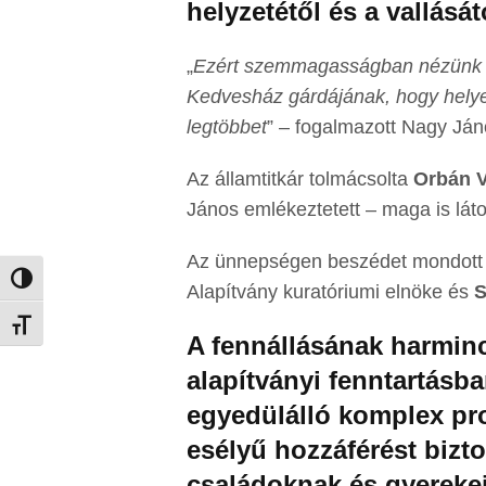
helyzetétől és a vallásá
„
Ezért szemmagasságban nézünk ez
Kedvesház gárdájának, hogy helyet 
legtöbbet
” – fogalmazott Nagy Ján
Az államtitkár tolmácsolta
Orbán V
János emlékeztetett – maga is lát
Az ünnepségen beszédet mondot
Nagy kontraszt váltása
Alapítvány kuratóriumi elnöke és
S
Betűméret váltása
A fennállásának harminc
alapítványi fenntartás
egyedülálló komplex pr
esélyű hozzáférést bizt
családoknak és gyereke