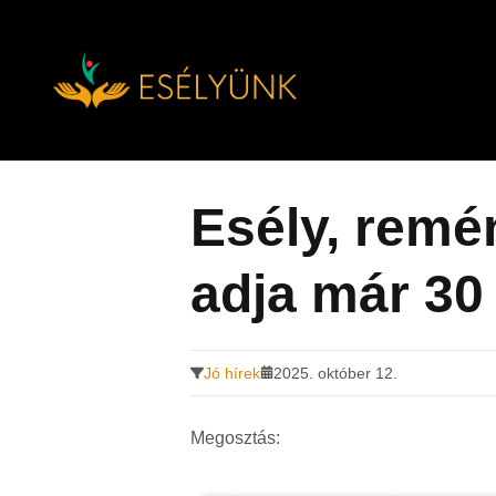
Hírek, információk a fogyatékosság témakörében
Tovább
a
tartalomra
Esély, remén
adja már 30
Jó hírek
2025. október 12.
Megosztás: