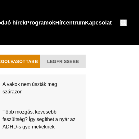
ód
Jó hírek
Programok
Hírcentrum
Kapcsolat
EGOLVASOTTABB
LEGFRISSEBB
A vakok nem úszták meg
szárazon
Több mozgás, kevesebb
feszültség? Így segíthet a nyár az
ADHD-s gyermekeknek