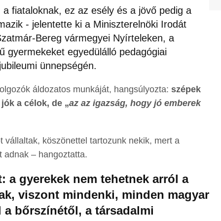
a fiataloknak, ez az esély és a jövő pedig a
zik - jelentette ki a Miniszterelnöki Irodát
-Szatmár-Bereg vármegyei Nyírteleken, a
tű gyermekeket egyedülálló pedagógiai
jubileumi ünnepségén.
olgozók áldozatos munkáját, hangsúlyozta:
szépek
 jók a célok, de „
az az igazság, hogy jó emberek
 vállaltak, köszönettel tartozunk nekik, mert a
őt adnak – hangoztatta.
t: a gyerekek nem tehetnek arról a
nak, viszont mindenki, minden magyar
 a bőrszínétől, a társadalmi