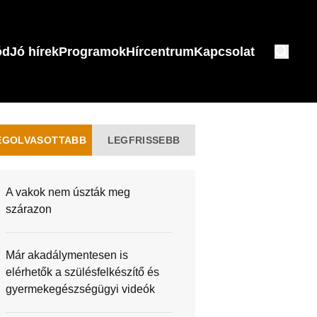
ód
Jó hírek
Programok
Hírcentrum
Kapcsolat
EGOLVASOTTABB
LEGFRISSEBB
A vakok nem úszták meg
szárazon
Már akadálymentesen is
elérhetők a szülésfelkészítő és
gyermekegészségügyi videók