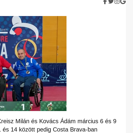
Kreisz Milán és Kovács Ádám március 6 és 9
1 és 14 között pedig Costa Brava-ban