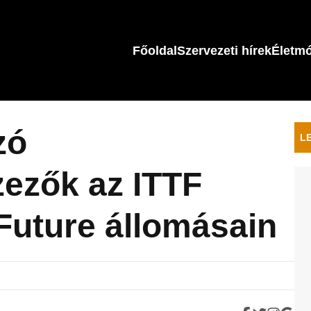
Főoldal
Szervezeti hírek
Életm
zó
L
zezők az ITTF
Future állomásain