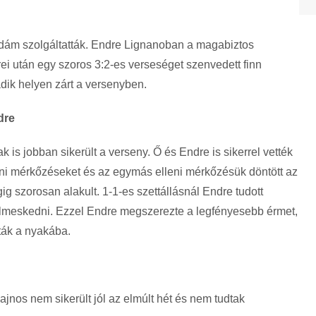
dám szolgáltatták. Endre Lignanoban a magabiztos
ei után egy szoros 3:2-es verseséget szenvedett finn
dik helyen zárt a versenyben.
dre
s jobban sikerült a verseny. Ő és Endre is sikerrel vették
lleni mérkőzéseket és az egymás elleni mérkőzésük döntött az
g szorosan alakult. 1-1-es szettállásnál Endre tudott
elmeskedni. Ezzel Endre megszerezte a legfényesebb érmet,
ták a nyakába.
nos nem sikerült jól az elmúlt hét és nem tudtak