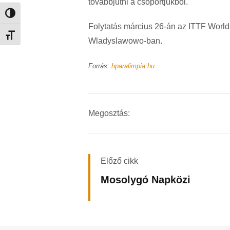
továbbjutni a csoportjukból.
Nagy kontraszt váltása
Folytatás március 26-án az ITTF World
Betűméret váltása
Wladyslawowo-ban.
Forrás:
hparalimpia.hu
Megosztás:
Előző cikk
Mosolygó Napközi