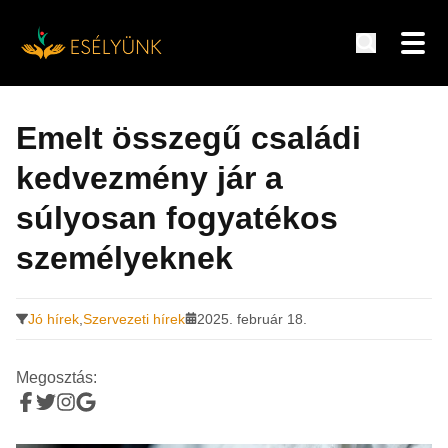
Hírek, információk a fogyatékosság témakörében
Tovább
a
Emelt összegű családi
tartalomra
kedvezmény jár a
súlyosan fogyatékos
személyeknek
Jó hírek
,
Szervezeti hírek
2025. február 18.
Megosztás: