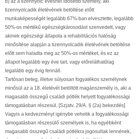
b) az a tizennyolc évesnél idősebb személy, aki
tizennyolcadik életévének betöltése előtt
munkaképességét legalább 67%-ban elvesztette, legalább
50%-os mértékű egészségkárosodást szenvedett, vagy
akinek egészségi állapota a rehabilitációs hatóság
minősítése alapján a tizennyolcadik életévének betöltése
előtt sem haladta meg az 50%-os mértéket, és ez az
állapot legalább egy éve tart, vagy előreláthatólag
legalább egy évig fennáll.
Tartósan beteg, illetve súlyosan fogyatékos személynek
minősül az a 18. életévét betöltött magánszemély is, aki a
magasabb összegű családi pótlék helyett fogyatékossági
támogatásban részesül. [Szjatv. 29/A. § (2a) bekezdés]
Vagyis a kedvezményt igénybe vehetik a fogyatékossági
támogatásban részesülő személyek is, ha egyébként
magasabb összegű családi pótlékra jogosultak lennének,