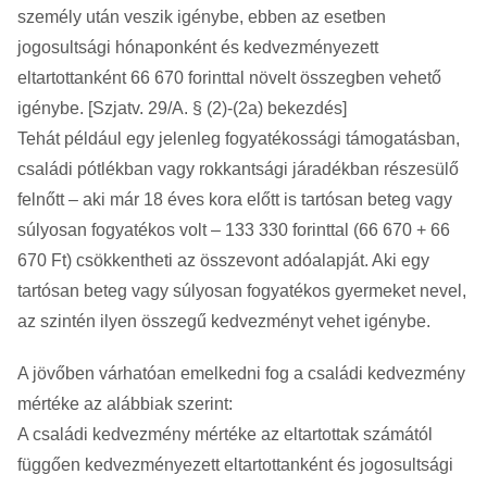
személy után veszik igénybe, ebben az esetben
jogosultsági hónaponként és kedvezményezett
eltartottanként 66 670 forinttal növelt összegben vehető
igénybe. [Szjatv. 29/A. § (2)-(2a) bekezdés]
Tehát például egy jelenleg fogyatékossági támogatásban,
családi pótlékban vagy rokkantsági járadékban részesülő
felnőtt – aki már 18 éves kora előtt is tartósan beteg vagy
súlyosan fogyatékos volt – 133 330 forinttal (66 670 + 66
670 Ft) csökkentheti az összevont adóalapját. Aki egy
tartósan beteg vagy súlyosan fogyatékos gyermeket nevel,
az szintén ilyen összegű kedvezményt vehet igénybe.
A jövőben várhatóan emelkedni fog a családi kedvezmény
mértéke az alábbiak szerint:
A családi kedvezmény mértéke az eltartottak számától
függően kedvezményezett eltartottanként és jogosultsági