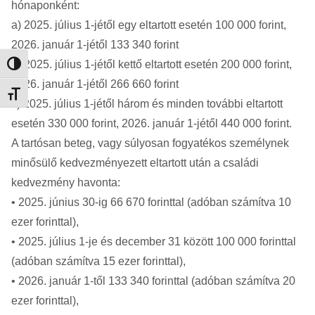
hónaponként:
a) 2025. július 1-jétől egy eltartott esetén 100 000 forint,
2026. január 1-jétől 133 340 forint
b) 2025. július 1-jétől kettő eltartott esetén 200 000 forint,
Nagy kontraszt váltása
2026. január 1-jétől 266 660 forint
Betűméret váltása
c) 2025. július 1-jétől három és minden további eltartott
esetén 330 000 forint, 2026. január 1-jétől 440 000 forint.
A tartósan beteg, vagy súlyosan fogyatékos személynek
minősülő kedvezményezett eltartott után a családi
kedvezmény havonta:
• 2025. június 30-ig 66 670 forinttal (adóban számítva 10
ezer forinttal),
• 2025. július 1-je és december 31 között 100 000 forinttal
(adóban számítva 15 ezer forinttal),
• 2026. január 1-től 133 340 forinttal (adóban számítva 20
ezer forinttal),