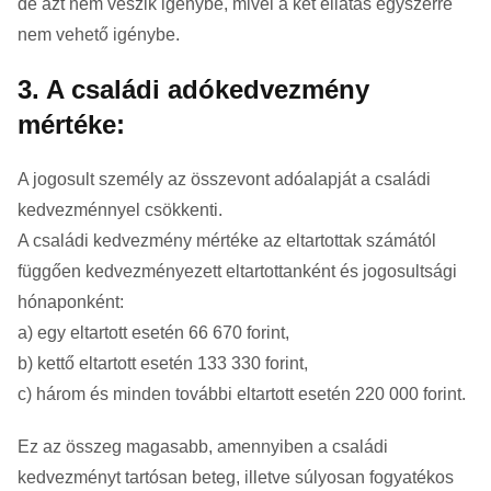
de azt nem veszik igénybe, mivel a két ellátás egyszerre
nem vehető igénybe.
3. A családi adókedvezmény
mértéke:
A jogosult személy az összevont adóalapját a családi
kedvezménnyel csökkenti.
A családi kedvezmény mértéke az eltartottak számától
függően kedvezményezett eltartottanként és jogosultsági
hónaponként:
a) egy eltartott esetén 66 670 forint,
b) kettő eltartott esetén 133 330 forint,
c) három és minden további eltartott esetén 220 000 forint.
Ez az összeg magasabb, amennyiben a családi
kedvezményt tartósan beteg, illetve súlyosan fogyatékos