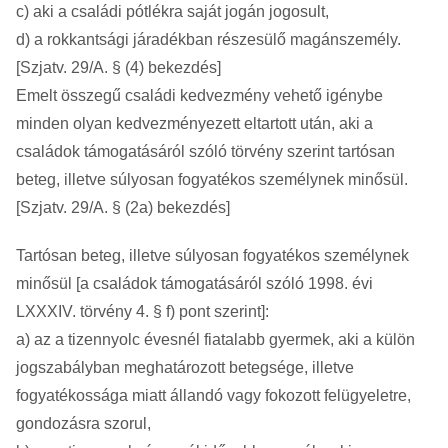
c) aki a családi pótlékra saját jogán jogosult,
d) a rokkantsági járadékban részesülő magánszemély.
[Szjatv. 29/A. § (4) bekezdés]
Emelt összegű családi kedvezmény vehető igénybe
minden olyan kedvezményezett eltartott után, aki a
családok támogatásáról szóló törvény szerint tartósan
beteg, illetve súlyosan fogyatékos személynek minősül.
[Szjatv. 29/A. § (2a) bekezdés]
Tartósan beteg, illetve súlyosan fogyatékos személynek
minősül [a családok támogatásáról szóló 1998. évi
LXXXIV. törvény 4. § f) pont szerint]:
a) az a tizennyolc évesnél fiatalabb gyermek, aki a külön
jogszabályban meghatározott betegsége, illetve
fogyatékossága miatt állandó vagy fokozott felügyeletre,
gondozásra szorul,