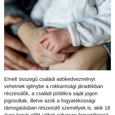
Emelt összegű családi adókedvezményt
vehetnek igénybe a rokkantsági járadékban
részesülők, a családi pótlékra saját jogon
jogosultak, illetve azok a fogyatékossági
támogatásban részesülő személyek is, akik 18
éves koruk előtt váltak súlyosan fogyatékossá