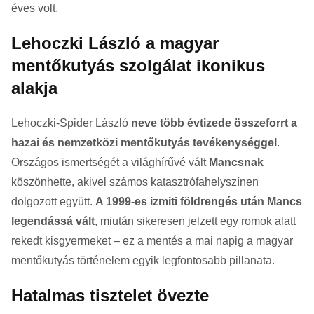
éves volt.
Lehoczki László a magyar
mentőkutyás szolgálat ikonikus
alakja
Lehoczki-Spider László
neve több évtizede összeforrt a
hazai és nemzetközi mentőkutyás tevékenységgel
.
Országos ismertségét a világhírűvé vált
Mancsnak
köszönhette, akivel számos katasztrófahelyszínen
dolgozott együtt.
A 1999-es izmiti földrengés után Mancs
legendássá vált
, miután sikeresen jelzett egy romok alatt
rekedt kisgyermeket – ez a mentés a mai napig a magyar
mentőkutyás történelem egyik legfontosabb pillanata.
Hatalmas tisztelet övezte