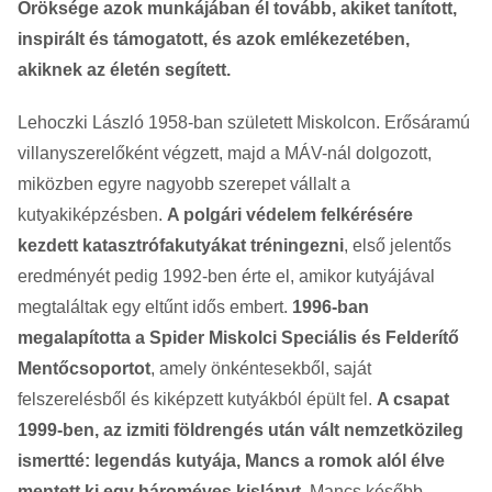
Öröksége azok munkájában él tovább, akiket tanított,
inspirált és támogatott, és azok emlékezetében,
akiknek az életén segített.
Lehoczki László 1958-ban született Miskolcon. Erősáramú
villanyszerelőként végzett, majd a MÁV-nál dolgozott,
miközben egyre nagyobb szerepet vállalt a
kutyakiképzésben.
A polgári védelem felkérésére
kezdett katasztrófakutyákat tréningezni
, első jelentős
eredményét pedig 1992-ben érte el, amikor kutyájával
megtaláltak egy eltűnt idős embert.
1996-ban
megalapította a Spider Miskolci Speciális és Felderítő
Mentőcsoportot
, amely önkéntesekből, saját
felszerelésből és kiképzett kutyákból épült fel.
A csapat
1999-ben, az izmiti földrengés után vált nemzetközileg
ismertté: legendás kutyája, Mancs a romok alól élve
mentett ki egy hároméves kislányt.
Mancs később