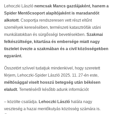
Lehoczki László
nemcsak Mancs gazdájaként, hanem a
Spider Mentőcsoport alapítójaként is maradandót
alkotott
. Csoportja rendszeresen vett részt eltűnt
személyek keresésében, természeti katasztrófák utáni
munkálatokban és sürgősségi bevetésekben.
Szakmai
felkészültsége, kitartása és embersége miatt nagy
tisztelet övezte a szakmában és a civil közösségekben
egyaránt.
Összetört szívvel tudatjuk mindenkivel, hogy szeretett
férjem, Lehoczki-Spider László 2025. 11. 27-én este,
méltósággal viselt hosszú betegség után békésen
elaludt
. Temetéséről később adunk információt
– közölte családja.
Lehoczki László
halála nagy
veszteség a hazai mentőkutyás közösség számára is.