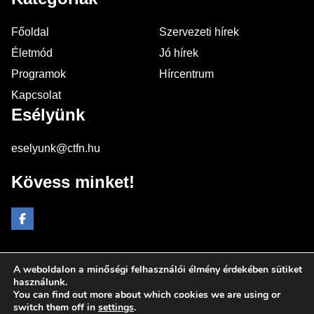
Főoldal
Szervezeti hírek
Életmód
Jó hírek
Programok
Hírcentrum
Kapcsolat
Esélyünk
eselyunk@ctfn.hu
Kövess minket!
A weboldalon a minőségi felhasználói élmény érdekében sütiket
Copyright © 2024 eselyunk.hu. Minden jog fenntartva.
használunk.
You can find out more about which cookies we are using or
Általános Szerződési Feltételek
switch them off in
settings
.
Adatkezelési Nyilatkozat