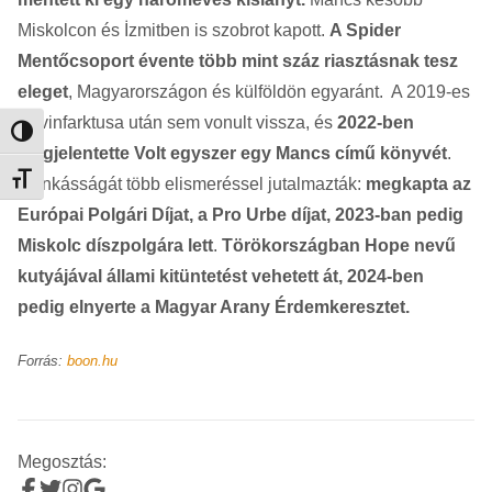
Miskolcon és İzmitben is szobrot kapott.
A Spider
Mentőcsoport évente több mint száz riasztásnak tesz
eleget
, Magyarországon és külföldön egyaránt. A 2019-es
szívinfarktusa után sem vonult vissza, és
2022-ben
Nagy kontraszt váltása
megjelentette Volt egyszer egy Mancs című könyvét
.
Betűméret váltása
Munkásságát több elismeréssel jutalmazták:
megkapta az
Európai Polgári Díjat, a Pro Urbe díjat, 2023-ban pedig
Miskolc díszpolgára lett
.
Törökországban Hope nevű
kutyájával állami kitüntetést vehetett át, 2024-ben
pedig elnyerte a Magyar Arany Érdemkeresztet.
Forrás:
boon.hu
Megosztás: