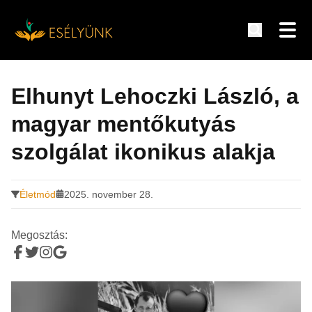
Hírek, információk a fogyatékosság témakörében
Tovább
a
Elhunyt Lehoczki László, a
tartalomra
magyar mentőkutyás
szolgálat ikonikus alakja
Életmód
2025. november 28.
Megosztás: