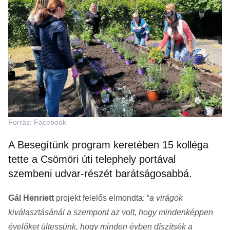
Forrás: Facebook
A Besegítünk program keretében 15 kolléga
tette a Csömöri úti telephely portával
szembeni udvar-részét barátságosabbá.
Gál Henriett
projekt felelős elmondta: “
a virágok
kiválasztásánál a szempont az volt, hogy mindenképpen
évelőket ültessünk, hogy minden évben díszítsék a