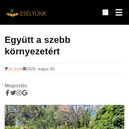
Hírek, információk a fogyatékosság témakörében
Tovább
a
Együtt a szebb
tartalomra
környezetért
Jó hírek
2025. május 30.
Megosztás: