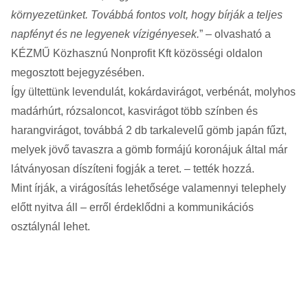
környezetünket. Továbbá fontos volt, hogy bírják a teljes
napfényt és ne legyenek vízigényesek.
” – olvasható a
KÉZMŰ Közhasznú Nonprofit Kft közösségi oldalon
megosztott bejegyzésében.
Így ültettünk levendulát, kokárdavirágot, verbénát, molyhos
madárhúrt, rózsaloncot, kasvirágot több színben és
harangvirágot, továbbá 2 db tarkalevelű gömb japán fűzt,
melyek jövő tavaszra a gömb formájú koronájuk által már
látványosan díszíteni fogják a teret. – tették hozzá.
Mint írják, a virágosítás lehetősége valamennyi telephely
előtt nyitva áll – erről érdeklődni a kommunikációs
osztálynál lehet.