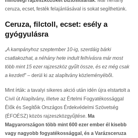
minőségi rajzeszközöket biztosítsanak
. Már néhány
ceruza, ecset, festék felajánlásával is sokat segíthetünk.
Ceruza, filctoll, ecset: esély a
gyógyulásra
„
A kampányhoz szeptember 10-ig, szerdáig bárki
csatlakozhat, a néhány hete indult felhívásra már most
több mint 15 ezer rajzeszköz gyűlt össze, és ez még csak
a kezdet!
” – derül ki az alapítvány közleményéből.
Mint írták: a tavalyi sikeres akció után idén újra elstartolt a
Civil út Alapítvány, illetve az Értelmi Fogyatékossággal
Élők és Segítőik Országos Érdekvédelmi Szövetség
(ÉFOÉSZ) közös rajzeszközgyűjtése.
Ma
Magyarországon több mint 600 ezer ember él kisebb
vagy nagyobb fogyatékossággal, és a Varázsceruza