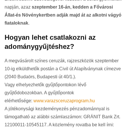
napján, azaz
szeptember 16-án, kedden a Fővárosi
Állat-és Növénykertben adják majd át az alkotni vágyó
fiataloknak
.
Hogyan lehet csatlakozni az
adománygyűjtéshez?
A megvásárolt színes ceruzák, rajzeszközök szeptember
10-ig elküldhetők postán a Civil út Alapítványnak címezve
(2040 Budaörs, Budapesti út 40/1.).
Vagy elhelyezhetők gyűjtőpontokon lévő
gyűjtődobozokban. A gyűjtőpontok
elérhetősége:
www.varazsceruzaprogram.hu
A jótékonysági kezdeményezés pénzadománnyal is
támogatható az alábbi számlaszámon: GRÁNIT Bank Zrt.
12100011-10545117. A közlemény rovatba be kell írni: