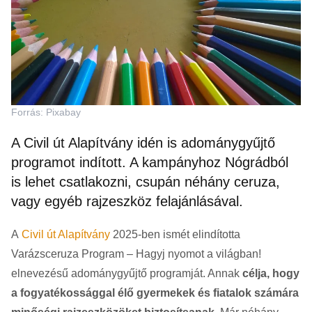
Forrás: Pixabay
A Civil út Alapítvány idén is adománygyűjtő
programot indított. A kampányhoz Nógrádból
is lehet csatlakozni, csupán néhány ceruza,
vagy egyéb rajzeszköz felajánlásával.
A
Civil út Alapítvány
2025-ben ismét elindította
Varázsceruza Program – Hagyj nyomot a világban!
elnevezésű adománygyűjtő programját. Annak
célja, hogy
a fogyatékossággal élő gyermekek és fiatalok számára