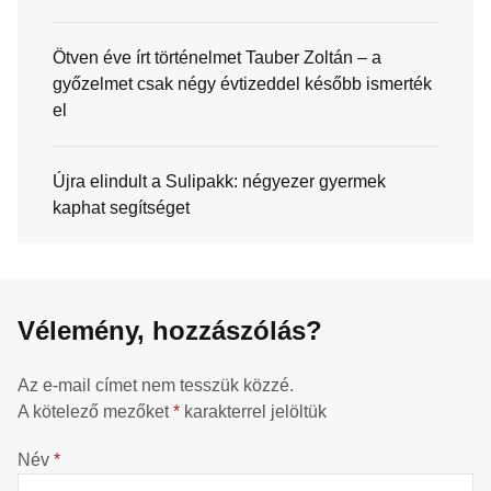
Ötven éve írt történelmet Tauber Zoltán – a
győzelmet csak négy évtizeddel később ismerték
el
Újra elindult a Sulipakk: négyezer gyermek
kaphat segítséget
Vélemény, hozzászólás?
Az e-mail címet nem tesszük közzé.
A kötelező mezőket
*
karakterrel jelöltük
Név
*