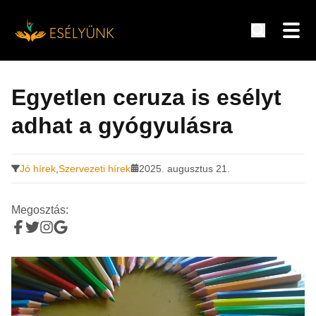
Hírek, információk a fogyatékosság témakörében
Tovább
a
Egyetlen ceruza is esélyt
tartalomra
adhat a gyógyulásra
Jó hírek
,
Szervezeti hírek
2025. augusztus 21.
Megosztás: