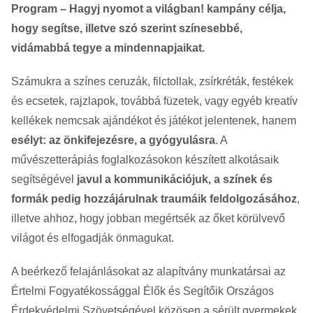
Program – Hagyj nyomot a világban! kampány célja,
hogy segítse, illetve szó szerint színesebbé,
vidámabbá tegye a mindennapjaikat.
Számukra a színes ceruzák, filctollak, zsírkréták, festékek
és ecsetek, rajzlapok, továbbá füzetek, vagy egyéb kreatív
kellékek nemcsak ajándékot és játékot jelentenek, hanem
esélyt: az önkifejezésre, a gyógyulásra
. A
művészetterápiás foglalkozásokon készített alkotásaik
segítségével
javul a kommunikációjuk, a színek és
formák pedig hozzájárulnak traumáik feldolgozásához
,
illetve ahhoz, hogy jobban megértsék az őket körülvevő
világot és elfogadják önmagukat.
A beérkező felajánlásokat az alapítvány munkatársai az
Értelmi Fogyatékossággal Élők és Segítőik Országos
Érdekvédelmi Szövetségével közösen a sérült gyermekek