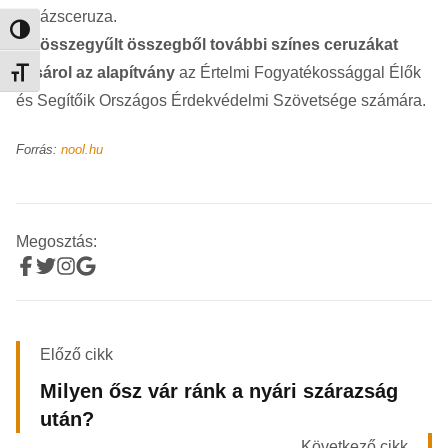
Varázsceruza.
Nagy kontraszt váltása
Az összegyűlt összegből további színes ceruzákat
vásárol az alapítvány
az Értelmi Fogyatékossággal Élők
Betűméret váltása
és Segítőik Országos Érdekvédelmi Szövetsége számára.
Forrás:
nool.hu
Megosztás:
Előző cikk
Milyen ősz vár ránk a nyári szárazság
után?
Következő cikk