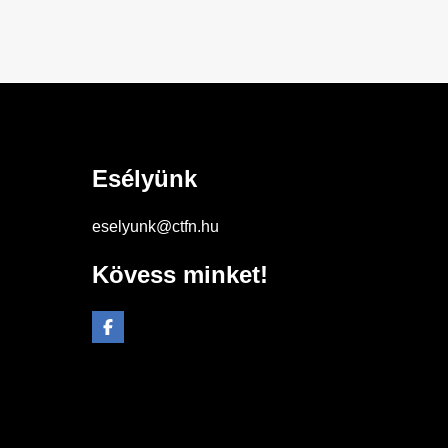
Esélyünk
eselyunk@ctfn.hu
Kövess minket!