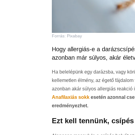
Forrás: Pixabay
Hogy allergiás-e a darázscsípés
azonban már súlyos, akár életve
Ha belelépünk egy darázsba, vagy körü
kellemetlen élmény, az égető fájdalom 
azonban akár súlyos allergiás reakció i
Anafilaxiás sokk
esetén azonnal csele
eredményezhet.
Ezt kell tennünk, csípés