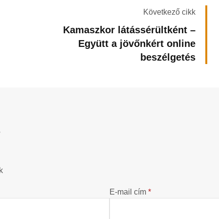
Következő cikk
Kamaszkor látássérültként –
Együtt a jövőnkért online
beszélgetés
?
k
E-mail cím
*