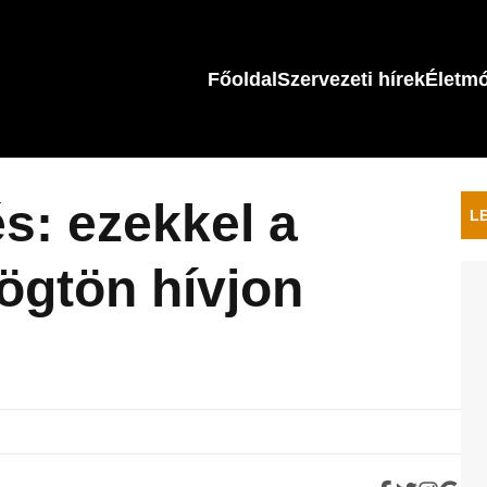
Főoldal
Szervezeti hírek
Életm
s: ezekkel a
L
rögtön hívjon