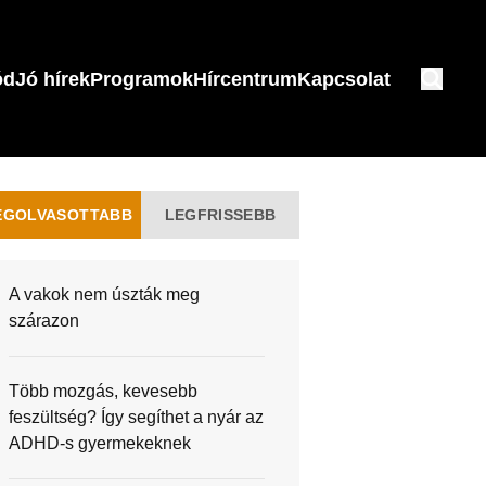
ód
Jó hírek
Programok
Hírcentrum
Kapcsolat
EGOLVASOTTABB
LEGFRISSEBB
A vakok nem úszták meg
szárazon
Több mozgás, kevesebb
feszültség? Így segíthet a nyár az
ADHD-s gyermekeknek