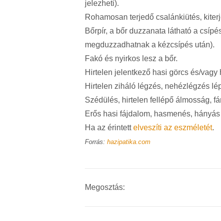
jelezheti).
Rohamosan terjedő csalánkiütés, kiterj
Bőrpír, a bőr duzzanata látható a csípé
megduzzadhatnak a kézcsípés után).
Fakó és nyirkos lesz a bőr.
Hirtelen jelentkező hasi görcs és/vag
Hirtelen ziháló légzés, nehézlégzés lép
Szédülés, hirtelen fellépő álmosság, fá
Erős hasi fájdalom, hasmenés, hányás
Ha az érintett
elveszíti az eszméletét
.
Forrás:
hazipatika.com
Megosztás: