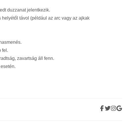
edt duzzanat jelentkezik.
s helyétől távol (például az arc vagy az ajkak
y hasmenés.
 fel.
radtság, zavartság áll fenn.
 esetén.