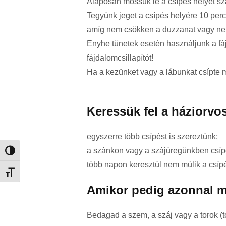
Alaposan mossuk le a csípés helyét sz
Tegyünk jeget a csípés helyére 10 perc
amíg nem csökken a duzzanat vagy nem 
Enyhe tünetek esetén használjunk a fá
fájdalomcsillapítót!
Ha a kezünket vagy a lábunkat csípte me
Keressük fel a háziorvos
egyszerre több csípést is szereztünk;
a szánkon vagy a szájüregünkben csípet
Nagy kontraszt váltása
több napon keresztül nem múlik a csíp
Betűméret váltása
Amikor pedig azonnal me
Bedagad a szem, a száj vagy a torok (t