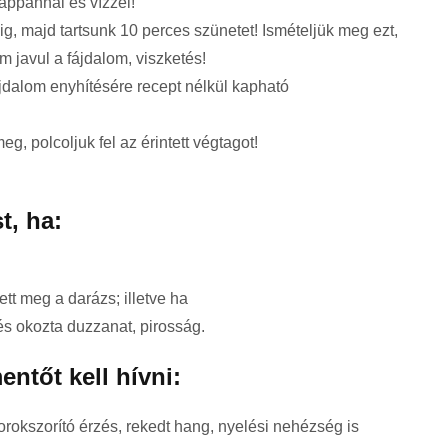
appannal és vízzel!
ig, majd tartsunk 10 perces szünetet! Ismételjük meg ezt,
javul a fájdalom, viszketés!
jdalom enyhítésére recept nélkül kapható
g, polcoljuk fel az érintett végtagot!
t, ha:
t meg a darázs; illetve ha
és okozta duzzanat, pirosság.
ntőt kell hívni:
orokszorító érzés, rekedt hang, nyelési nehézség is