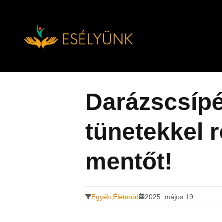
Hírek, információk a fogyatékosság témakörében
Tovább
a
tartalomra
Darázscsípé
tünetekkel 
mentőt!
Egyéb
,
Életmód
2025. május 19.