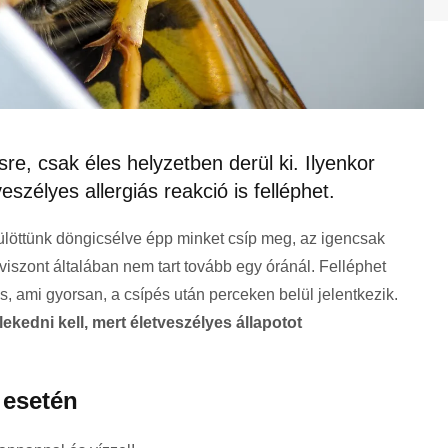
re, csak éles helyzetben derül ki. Ilyenkor
szélyes allergiás reakció is felléphet.
löttünk döngicsélve épp minket csíp meg, az igencsak
viszont általában nem tart tovább egy óránál. Felléphet
s, ami gyorsan, a csípés után perceken belül jelentkezik.
kedni kell, mert életveszélyes állapotot
 esetén