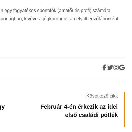
 egy fogyatékos sportolók (amatőr és profi) számára
portágban, kivéve a jégkorongot, amely itt edzőtáborként
Következő cikk
gy
Február 4-én érkezik az idei
első családi pótlék