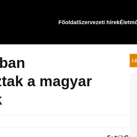
Főoldal
Szervezeti hírek
Életm
ban
L
tak a magyar
k