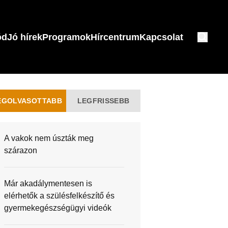
ód
Jó hírek
Programok
Hírcentrum
Kapcsolat
EGOLVASOTTABB
LEGFRISSEBB
A vakok nem úszták meg
szárazon
Már akadálymentesen is
elérhetők a szülésfelkészítő és
gyermekegészségügyi videók