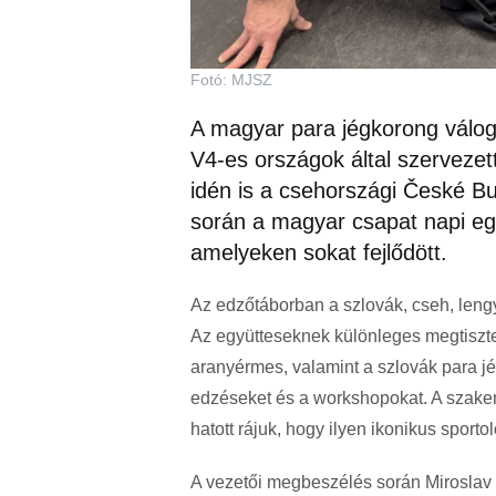
Fotó: MJSZ
A magyar para jégkorong váloga
V4-es országok által szerveze
idén is a csehországi České B
során a magyar csapat napi egy
amelyeken sokat fejlődött.
Az edzőtáborban a szlovák, cseh, leng
Az együtteseknek különleges megtisztel
aranyérmes, valamint a szlovák para jé
edzéseket és a workshopokat. A szakem
hatott rájuk, hogy ilyen ikonikus sporto
A vezetői megbeszélés során Miroslav 