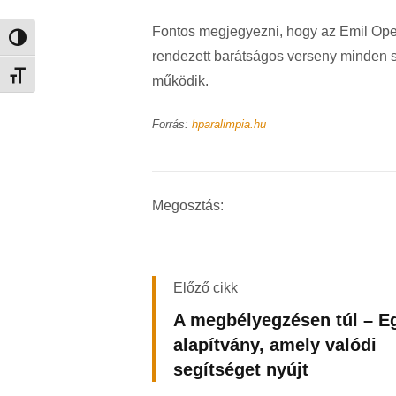
Fontos megjegyezni, hogy az Emil Open
Nagy kontraszt váltása
rendezett barátságos verseny minden s
Betűméret váltása
működik.
Forrás:
hparalimpia.hu
Megosztás:
Előző cikk
A megbélyegzésen túl – E
alapítvány, amely valódi
segítséget nyújt