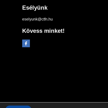
Esélyünk
eselyunk@ctfn.hu
Kövess minket!