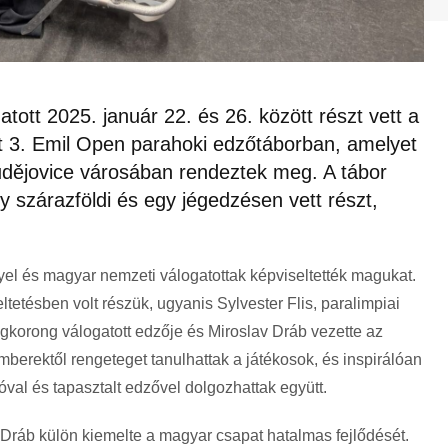
tott 2025. január 22. és 26. között részt vett a
tt 3. Emil Open parahoki edzőtáborban, amelyet
udějovice városában rendeztek meg. A tábor
 szárazföldi és egy jégedzésen vett részt,
yel és magyar nemzeti válogatottak képviseltették magukat.
tetésben volt részük, ugyanis Sylvester Flis, paralimpiai
gkorong válogatott edzője és Miroslav Dráb vezette az
berektől rengeteget tanulhattak a játékosok, és inspirálóan
lóval és tapasztalt edzővel dolgozhattak együtt.
Dráb külön kiemelte a magyar csapat hatalmas fejlődését.