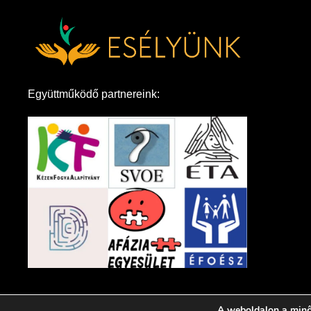
Együttműködő partnereink:
A weboldalon a minő