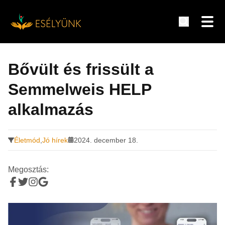
Hírek, információk a fogyatékosság témakörében
Tovább
a
Bővült és frissült a
tartalomra
Semmelweis HELP
alkalmazás
Életmód
,
Jó hírek
2024. december 18.
Megosztás: