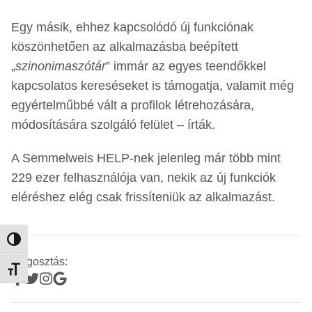
Egy másik, ehhez kapcsolódó új funkciónak
köszönhetően az alkalmazásba beépített
„
szinonimaszótár
” immár az egyes teendőkkel
kapcsolatos kereséseket is támogatja, valamit még
egyértelműbbé vált a profilok létrehozására,
módosítására szolgáló felület – írták.
A Semmelweis HELP-nek jelenleg már több mint
229 ezer felhasználója van, nekik az új funkciók
eléréshez elég csak frissíteniük az alkalmazást.
Nagy kontraszt váltása
Megosztás:
Betűméret váltása