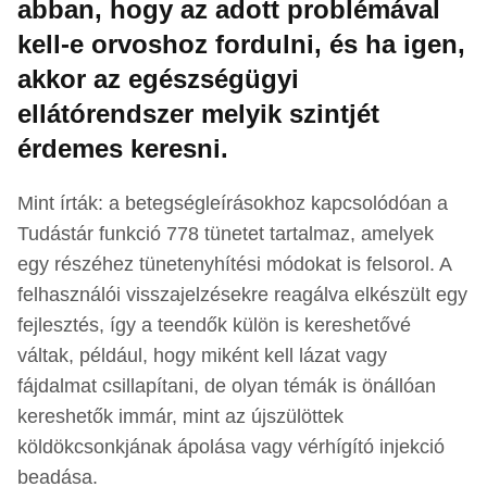
abban, hogy az adott problémával
kell-e orvoshoz fordulni, és ha igen,
akkor az egészségügyi
ellátórendszer melyik szintjét
érdemes keresni.
Mint írták: a betegségleírásokhoz kapcsolódóan a
Tudástár funkció 778 tünetet tartalmaz, amelyek
egy részéhez tünetenyhítési módokat is felsorol. A
felhasználói visszajelzésekre reagálva elkészült egy
fejlesztés, így a teendők külön is kereshetővé
váltak, például, hogy miként kell lázat vagy
fájdalmat csillapítani, de olyan témák is önállóan
kereshetők immár, mint az újszülöttek
köldökcsonkjának ápolása vagy vérhígító injekció
beadása.