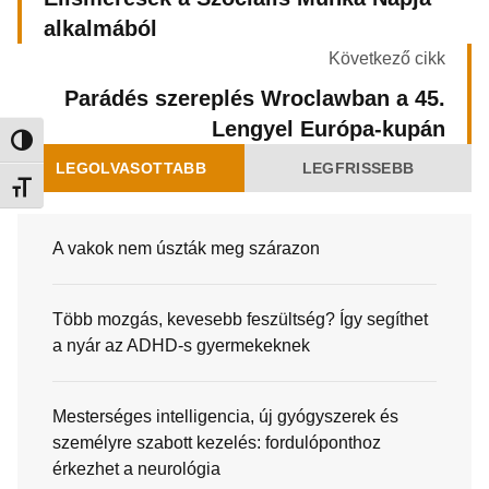
alkalmából
Következő cikk
Parádés szereplés Wroclawban a 45.
Lengyel Európa-kupán
Nagy kontraszt váltása
LEGOLVASOTTABB
LEGFRISSEBB
Betűméret váltása
A vakok nem úszták meg szárazon
Több mozgás, kevesebb feszültség? Így segíthet
a nyár az ADHD-s gyermekeknek
Mesterséges intelligencia, új gyógyszerek és
személyre szabott kezelés: fordulóponthoz
érkezhet a neurológia