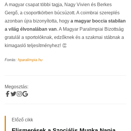
A magyar csapat többi tagja, Nagy Vivien és Berkes
Gergő, a csoportkörben búcsúzott. A coimbrai szereplés
azonban újra bizonyította, hogy
a magyar boccia stabilan
a világ élvonalában van
. A Magyar Paralimpiai Bizottság
gratulál a sportolóknak, edzőknek és a szakmai stábnak a
kimagasló teljesítményhez! 👏
Forrás:
hparalimpia.hu
Megosztás:
Előző cikk
Elismerések a Szociális Munka Napja