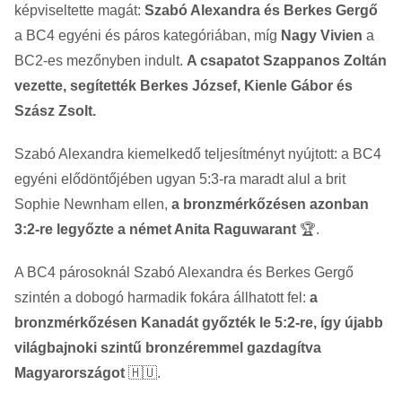
képviseltette magát:
Szabó Alexandra és Berkes Gergő
a BC4 egyéni és páros kategóriában, míg
Nagy Vivien
a
BC2-es mezőnyben indult.
A csapatot Szappanos Zoltán
vezette, segítették Berkes József, Kienle Gábor és
Szász Zsolt.
Szabó Alexandra kiemelkedő teljesítményt nyújtott: a BC4
egyéni elődöntőjében ugyan 5:3-ra maradt alul a brit
Sophie Newnham ellen,
a bronzmérkőzésen azonban
3:2-re legyőzte a német Anita Raguwarant
🏆.
A BC4 párosoknál Szabó Alexandra és Berkes Gergő
szintén a dobogó harmadik fokára állhatott fel:
a
bronzmérkőzésen Kanadát győzték le 5:2-re, így újabb
világbajnoki szintű bronzéremmel gazdagítva
Magyarországot
🇭🇺.