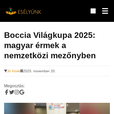
Hírek, információk a fogyatékosság témakörében
Tovább
a
Boccia Világkupa 2025:
tartalomra
magyar érmek a
nemzetközi mezőnyben
Jó hírek
2025. november 20.
Megosztás: