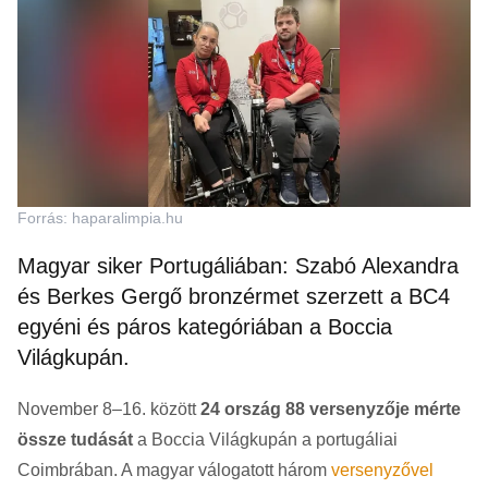
Forrás: haparalimpia.hu
Magyar siker Portugáliában: Szabó Alexandra
és Berkes Gergő bronzérmet szerzett a BC4
egyéni és páros kategóriában a Boccia
Világkupán.
November 8–16. között
24 ország 88 versenyzője mérte
össze tudását
a Boccia Világkupán a portugáliai
Coimbrában. A magyar válogatott három
versenyzővel