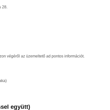
s 28.
ezon végéről az üzemeltető ad pontos információt.
aka)
ssel együtt)