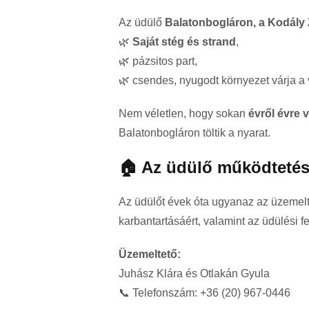
Az üdülő
Balatonbogláron, a Kodály Z
🌿
Saját stég és strand
,
🌿 pázsitos part,
🌿 csendes, nyugodt környezet várja a
Nem véletlen, hogy sokan
évről évre 
Balatonbogláron töltik a nyarat.
🏠 Az üdülő működteté
Az üdülőt évek óta ugyanaz az üzemeltet
karbantartásáért, valamint az üdülési fel
Üzemeltető:
Juhász Klára és Otlakán Gyula
📞 Telefonszám: +36 (20) 967-0446