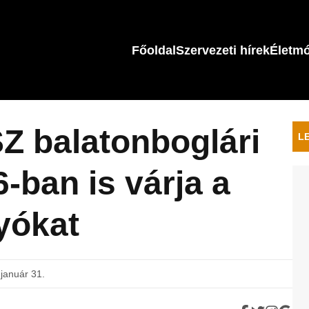
Főoldal
Szervezeti hírek
Életm
 balatonboglári
L
-ban is várja a
yókat
január 31.