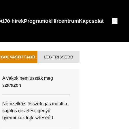
ód
Jó hírek
Programok
Hírcentrum
Kapcsolat
EGOLVASOTTABB
LEGFRISSEBB
A vakok nem úszták meg
szárazon
Nemzetközi összefogás indult a
sajátos nevelési igényű
gyermekek fejlesztéséért