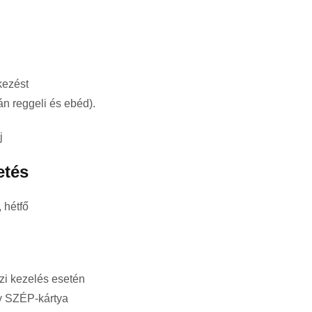
kezést
n reggeli és ebéd).
j
etés
 hétfő
ázi kezelés esetén
gy SZÉP-kártya