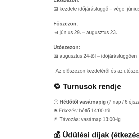
Előszezon:
📅 kezdete időjárásfüggő – vége: júniu
Főszezon:
📅 június 29. – augusztus 23.
Utószezon:
📅 augusztus 24-től – időjárásfüggően
ℹ️ Az előszezon kezdetéről és az utósz
🔁 Turnusok rendje
🕒
Hétfőtől vasárnapig
(7 nap / 6 éjsz
🛎️ Érkezés: hétfő 14:00-tól
🚪 Távozás: vasárnap 13:00-ig
💰 Üdülési díjak (étkezé