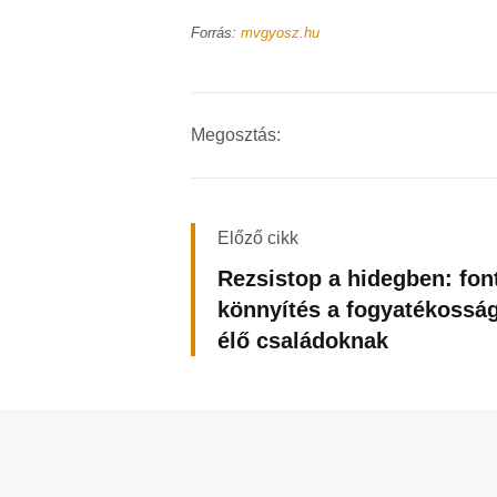
Forrás:
mvgyosz.hu
Megosztás:
Előző cikk
Rezsistop a hidegben: fon
könnyítés a fogyatékossá
élő családoknak