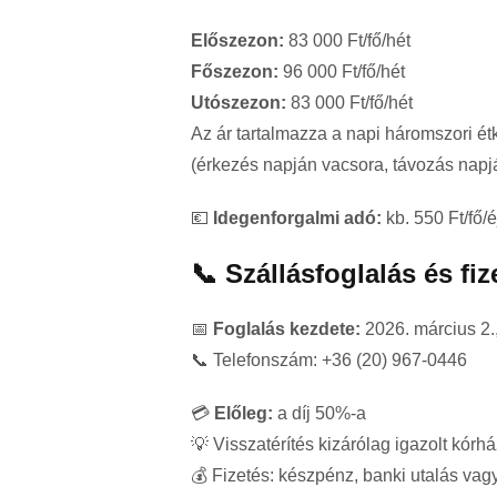
Előszezon:
83 000 Ft/fő/hét
Főszezon:
96 000 Ft/fő/hét
Utószezon:
83 000 Ft/fő/hét
Az ár tartalmazza a napi háromszori ét
(érkezés napján vacsora, távozás napjá
💶
Idegenforgalmi adó:
kb. 550 Ft/fő/é
📞 Szállásfoglalás és fiz
📅
Foglalás kezdete:
2026. március 2.,
📞 Telefonszám: +36 (20) 967-0446
💳
Előleg:
a díj 50%-a
💡 Visszatérítés kizárólag igazolt kórh
💰 Fizetés: készpénz, banki utalás va