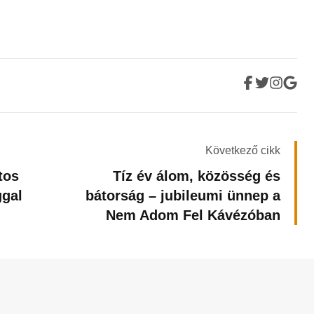
Következő cikk
tos
Tíz év álom, közösség és
ggal
bátorság – jubileumi ünnep a
Nem Adom Fel Kávézóban