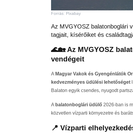
Forrás: Pixabay
Az MVGYOSZ balatonboglári vízp
tagjait, kísérőiket és családta
🌊🏡 Az MVGYOSZ balato
vendégeit
A
Magyar Vakok és Gyengénlátók O
kedvezményes üdülési lehetőséget
l
Balaton egyik csendes, nyugodt parts
A
balatonboglári üdülő
2026-ban is me
közvetlen vízparti környezetre és bar
📍 Vízparti elhelyezkedé