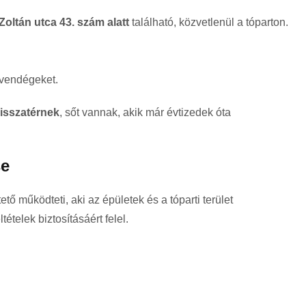
oltán utca 43. szám alatt
található, közvetlenül a tóparton.
 vendégeket.
visszatérnek
, sőt vannak, akik már évtizedek óta
se
ő működteti, aki az épületek és a tóparti terület
tételek biztosításáért felel.