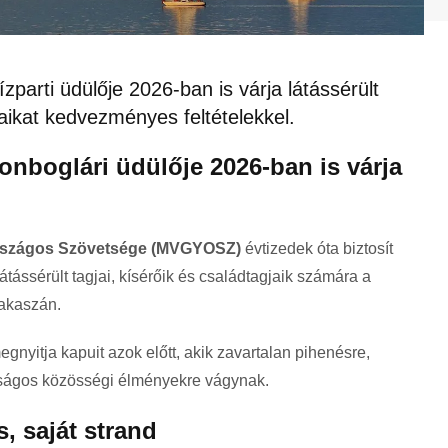
arti üdülője 2026-ban is várja látássérült
gjaikat kedvezményes feltételekkel.
nboglári üdülője 2026-ban is várja
rszágos Szövetsége
(MVGYOSZ)
évtizedek óta biztosít
átássérült tagjai, kísérőik és családtagjaik számára a
zakaszán.
gnyitja kapuit azok előtt, akik zavartalan pihenésre,
átságos közösségi élményekre vágynak.
s, saját strand