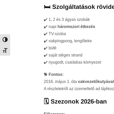
🛏️ Szolgáltatások rövid
✔️ 1, 2 és 3 ágyas szobák
✔️ napi
háromszori étkezés
✔️ TV-szoba
✔️ vakpingpong, lengőteke
Nagy kontraszt váltása
✔️ büfé
Betűméret váltása
✔️ saját stéges strand
✔️ nyugodt, családias környezet
🐕
Fontos:
2016. május 1. óta
vakvezetőkutyával
A részletekről az üzemeltető ad tájékoz
🗓️ Szezonok 2026-ban