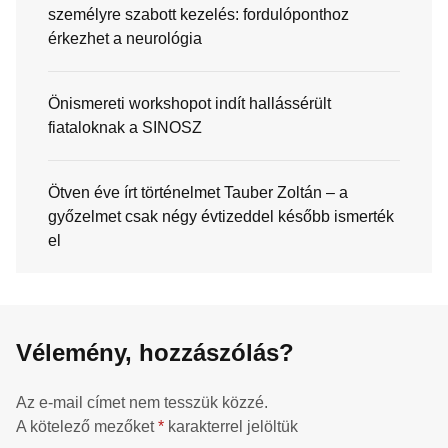
személyre szabott kezelés: fordulóponthoz
érkezhet a neurológia
Önismereti workshopot indít hallássérült
fiataloknak a SINOSZ
Ötven éve írt történelmet Tauber Zoltán – a
győzelmet csak négy évtizeddel később ismerték
el
Vélemény, hozzászólás?
Az e-mail címet nem tesszük közzé.
A kötelező mezőket
*
karakterrel jelöltük