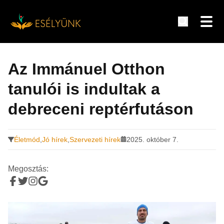
Hírek, információk a fogyatékosság témakörében
Tovább
a
Az Immánuel Otthon
tartalomra
tanulói is indultak a
debreceni reptérfutáson
Életmód
,
Jó hírek
,
Szervezeti hírek
2025. október 7.
Megosztás: