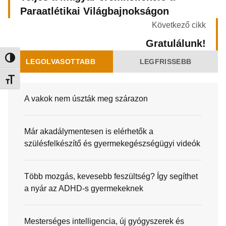
Paraatlétikai Világbajnokságon
Következő cikk
Gratulálunk!
Nagy kontraszt váltása
LEGOLVASOTTABB
LEGFRISSEBB
Betűméret váltása
A vakok nem úszták meg szárazon
Már akadálymentesen is elérhetők a
szülésfelkészítő és gyermekegészségügyi videók
Több mozgás, kevesebb feszültség? Így segíthet
a nyár az ADHD-s gyermekeknek
Mesterséges intelligencia, új gyógyszerek és