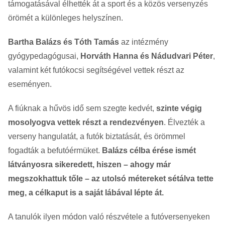
támogatásával élhették át a sport és a közös versenyzés
örömét a különleges helyszínen.
Bartha Balázs és Tóth Tamás
az intézmény
gyógypedagógusai,
Horváth Hanna és Nádudvari Péter
,
valamint két futókocsi segítségével vettek részt az
eseményen.
A fiúknak a hűvös idő sem szegte kedvét,
szinte végig
mosolyogva vettek részt a rendezvényen
. Élvezték a
verseny hangulatát, a futók biztatását, és örömmel
fogadták a befutóérmüket.
Balázs célba érése ismét
látványosra sikeredett, hiszen – ahogy már
megszokhattuk tőle – az utolsó métereket sétálva tette
meg, a célkaput is a saját lábával lépte át.
A tanulók ilyen módon való részvétele a futóversenyeken