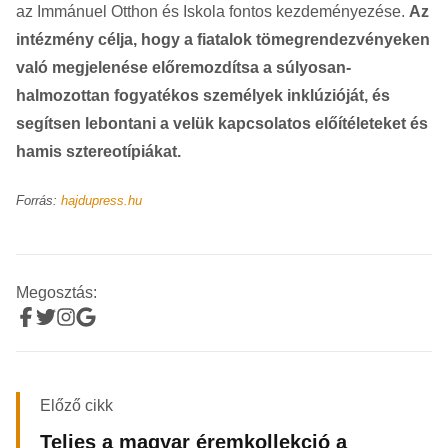
az Immánuel Otthon és Iskola fontos kezdeményezése.
Az
intézmény célja, hogy a fiatalok tömegrendezvényeken
való megjelenése előremozdítsa a súlyosan-
halmozottan fogyatékos személyek inklúzióját, és
segítsen lebontani a velük kapcsolatos előítéleteket és
hamis sztereotípiákat.
Forrás:
hajdupress.hu
Megosztás:
Előző cikk
Teljes a magyar éremkollekció a