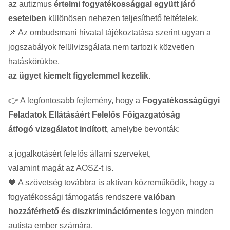
az autizmus
értelmi fogyatékossággal együtt járó
eseteiben
különösen nehezen teljesíthető feltételek.
📌 Az ombudsmani hivatal tájékoztatása szerint ugyan a
jogszabályok felülvizsgálata nem tartozik közvetlen
hatáskörükbe,
az ügyet kiemelt figyelemmel kezelik
.
👉 A legfontosabb fejlemény, hogy a
Fogyatékosságügyi
Feladatok Ellátásáért Felelős Főigazgatóság
átfogó vizsgálatot indított
, amelybe bevonták:
a jogalkotásért felelős állami szerveket,
valamint magát az AOSZ-t is.
💙 A szövetség továbbra is aktívan közreműködik, hogy a
fogyatékossági támogatás rendszere
valóban
hozzáférhető és diszkriminációmentes
legyen minden
autista ember számára.