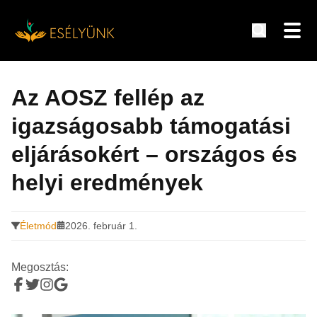
Hírek, információk a fogyatékosság témakörében
Tovább
a
Az AOSZ fellép az
tartalomra
igazságosabb támogatási
eljárásokért – országos és
helyi eredmények
Életmód
2026. február 1.
Megosztás: