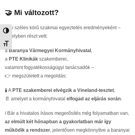
🤝 Mi változott?
Egy széles körű szakmai egyeztetés eredményeként –
Nagy kontraszt váltása
amelyben részt vett:
Betűméret váltása
a
Baranya Vármegyei Kormányhivatal
,
a
PTE Klinikák
szakemberei,
valamint fogyatékosságügyi tanácsadók –
👉 megszületett a megoldás:
🧪 A
PTE szakemberei elvégzik a Vineland-tesztet
,
📄 amelyet a kormányhivatal
elfogad az eljárás során
.
ℹ️ Bár a hivatalos írásos megerősítés még folyamatban van,
az elmúlt két hónapban a gyakorlatban már így
működik a rendszer
, jelentősen megkönnyítve a baranyai