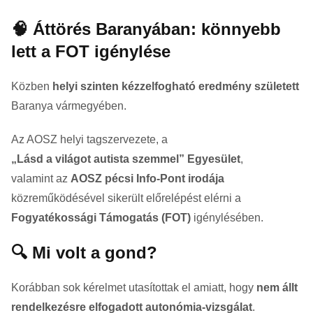
🧠 Áttörés Baranyában: könnyebb
lett a FOT igénylése
Közben
helyi szinten kézzelfogható eredmény született
Baranya vármegyében.
Az AOSZ helyi tagszervezete, a
„Lásd a világot autista szemmel” Egyesület
,
valamint az
AOSZ pécsi Info-Pont irodája
közreműködésével sikerült előrelépést elérni a
Fogyatékossági Támogatás (FOT)
igénylésében.
🔍 Mi volt a gond?
Korábban sok kérelmet utasítottak el amiatt, hogy
nem állt
rendelkezésre elfogadott autonómia-vizsgálat
.