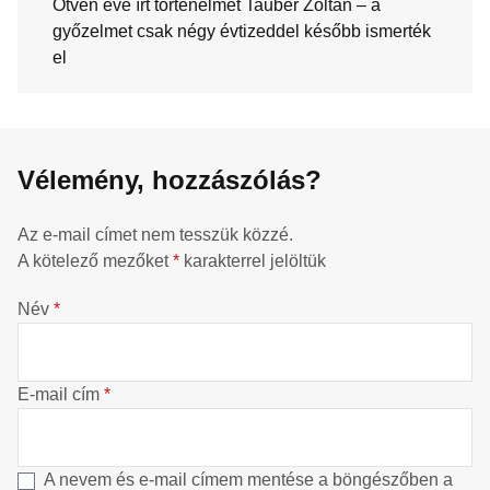
Ötven éve írt történelmet Tauber Zoltán – a
győzelmet csak négy évtizeddel később ismerték
el
Vélemény, hozzászólás?
Az e-mail címet nem tesszük közzé.
A kötelező mezőket
*
karakterrel jelöltük
Név
*
E-mail cím
*
A nevem és e-mail címem mentése a böngészőben a