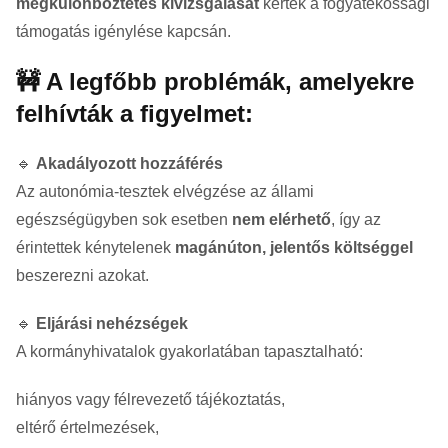
megkülönböztetés kivizsgálását
kérték a fogyatékossági
támogatás igénylése kapcsán.
🚧 A legfőbb problémák, amelyekre
felhívták a figyelmet:
🔹
Akadályozott hozzáférés
Az autonómia-tesztek elvégzése az állami
egészségügyben sok esetben
nem elérhető
, így az
érintettek kénytelenek
magánúton, jelentős költséggel
beszerezni azokat.
🔹
Eljárási nehézségek
A kormányhivatalok gyakorlatában tapasztalható:
hiányos vagy félrevezető tájékoztatás,
eltérő értelmezések,