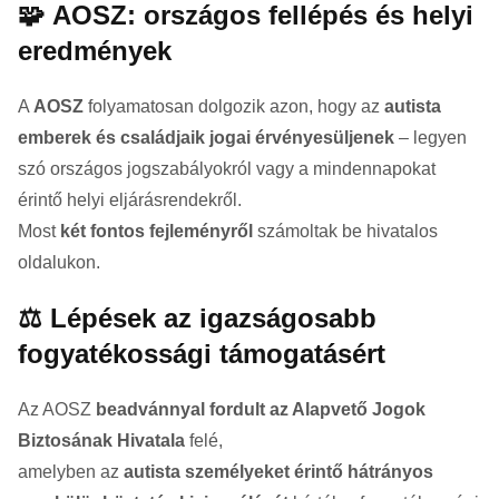
🧩
AOSZ: országos fellépés és helyi
eredmények
A
AOSZ
folyamatosan dolgozik azon, hogy az
autista
emberek és családjaik jogai érvényesüljenek
– legyen
szó országos jogszabályokról vagy a mindennapokat
érintő helyi eljárásrendekről.
Most
két fontos fejleményről
számoltak be hivatalos
oldalukon.
⚖️ Lépések az igazságosabb
fogyatékossági támogatásért
Az AOSZ
beadvánnyal fordult az
Alapvető Jogok
Biztosának Hivatala
felé,
amelyben az
autista személyeket érintő hátrányos