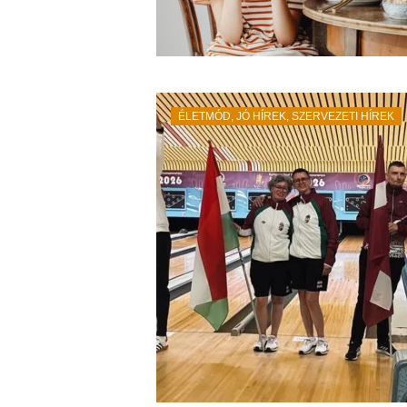
ÉLETMÓD
,
JÓ HÍREK
,
SZERVEZETI HÍREK