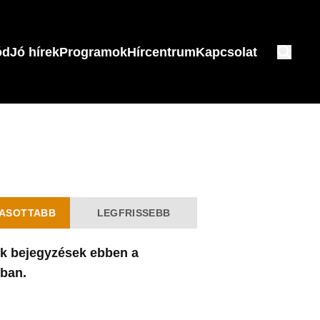
ód
Jó hírek
Programok
Hírcentrum
Kapcsolat
ASOTTABB
LEGFRISSEBB
k bejegyzések ebben a
ában.