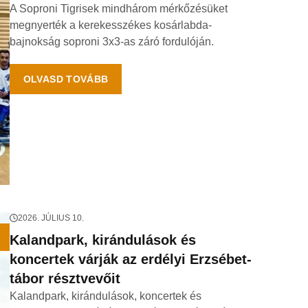
A Soproni Tigrisek mindhárom mérkőzésüket
megnyerték a kerekesszékes kosárlabda-
bajnokság soproni 3x3-as záró fordulóján.
OLVASD TOVÁBB
2026. JÚLIUS 10.
Kalandpark, kirándulások és
koncertek várják az erdélyi Erzsébet-
tábor résztvevőit
Kalandpark, kirándulások, koncertek és