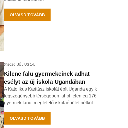
OLVASD TOVÁBB
2026. JÚLIUS 14.
Kilenc falu gyermekeinek adhat
esélyt az új iskola Ugandában
A Katolikus Karitász iskolát épít Uganda egyik
legszegényebb térségében, ahol jelenleg 176
gyermek tanul megfelelő iskolaépület nélkül.
OLVASD TOVÁBB