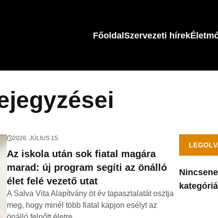
Főoldal
Szervezeti hírek
Életm
ejegyzései
2026. JÚLIUS 15.
LEGOLV
Az iskola után sok fiatal magára
marad: új program segíti az önálló
Nincsene
élet felé vezető utat
kategóri
A Salva Vita Alapítvány öt év tapasztalatát osztja
meg, hogy minél több fiatal kapjon esélyt az
önálló felnőtt életre.