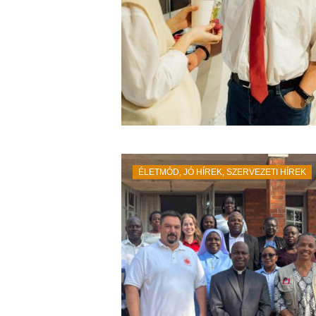
ÉLETMÓD
,
JÓ HÍREK
,
SZERVEZETI HÍREK