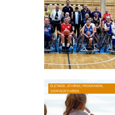
ÉLETMÓD
,
JÓ HÍREK
,
PROGRAMOK
,
SZERVEZETI HÍREK