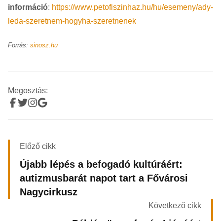
információ
:
https://www.petofiszinhaz.hu/hu/esemeny/ady-
leda-szeretnem-hogyha-szeretnenek
Forrás:
sinosz.hu
Megosztás:
Előző cikk
Újabb lépés a befogadó kultúráért:
autizmusbarát napot tart a Fővárosi
Nagycirkusz
Következő cikk