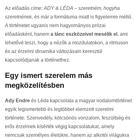
Az előadás címe:
ADY & LÉDA – szeretném, hogyha
szeretnének
, és már a formátuma miatt is figyelemre méltó.
A történetet ugyanis nem hagyományos prózai
előadásként, hanem
a tánc eszközeivel mesélik el
, ami
lehetővé teszi, hogy a nézők a mozdulatokon, a ritmuson
és az érzelmi dinamika változásain keresztül
kapcsolódjanak a történethez.
Egy ismert szerelem más
megközelítésben
Ady Endre
és Léda kapcsolata a magyar irodalomtörténet
egyik legismertebb és legtöbbet elemzett szerelmi
története. Szenvedély, kölcsönös vonzalom, feszültség és
erős érzelmek kísérték végig kapcsolatukat, amely
nemcsak személyes életükre, hanem az alkotói világukra