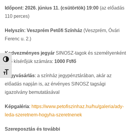
Időpont: 2026. június 11. (csütörtök) 19:00
(az előadás
110 perces)
Helyszín: Veszprém Petőfi Színház
(Veszprém, Óvári
Ferenc u. 2.)
Kedvezményes jegyár
SINOSZ-tagok és személyenként
Nagy kontraszt váltása
1 fő kísérőjük számára:
1000 Ft/fő
Betűméret váltása
Jegyvásárlás
: a színház jegypénztárában, akár az
előadás napján is, az érvényes SINOSZ tagsági
igazolvány bemutatásával
Képgaléria
:
https://www.petofiszinhaz.hu/hu/galeria/ady-
leda-szeretnem-hogyha-szeretnenek
Szereposztás és további