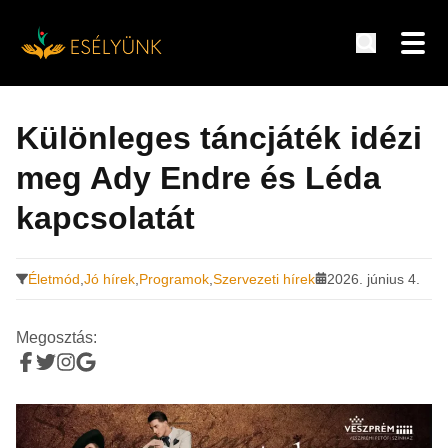
Hírek, információk a fogyatékosság témakörében
Tovább
a
Különleges táncjáték idézi
tartalomra
meg Ady Endre és Léda
kapcsolatát
Életmód
,
Jó hírek
,
Programok
,
Szervezeti hírek
2026. június 4.
Megosztás: