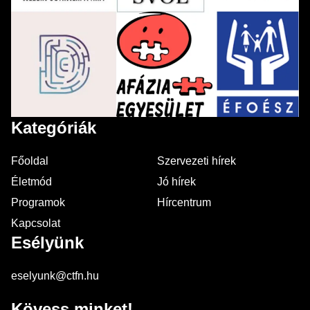
Kategóriák
Főoldal
Szervezeti hírek
Életmód
Jó hírek
Programok
Hírcentrum
Kapcsolat
Esélyünk
eselyunk@ctfn.hu
Kövess minket!