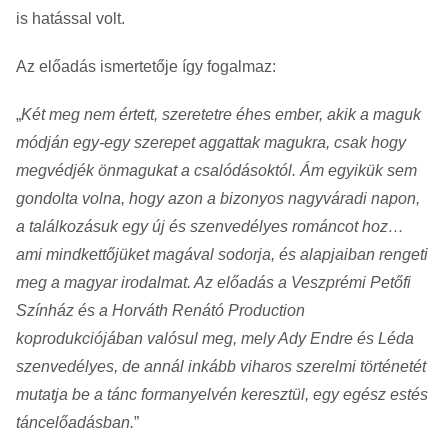
is hatással volt.
Az előadás ismertetője így fogalmaz:
„
Két meg nem értett, szeretetre éhes ember, akik a maguk
módján egy-egy szerepet aggattak magukra, csak hogy
megvédjék önmagukat a csalódásoktól. Ám egyikük sem
gondolta volna, hogy azon a bizonyos nagyváradi napon,
a találkozásuk egy új és szenvedélyes románcot hoz…
ami mindkettőjüket magával sodorja, és alapjaiban rengeti
meg a magyar irodalmat. Az előadás a Veszprémi Petőfi
Színház és a Horváth Renátó Production
koprodukciójában valósul meg, mely Ady Endre és Léda
szenvedélyes, de annál inkább viharos szerelmi történetét
mutatja be a tánc formanyelvén keresztül, egy egész estés
táncelőadásban.
”