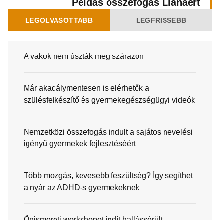
Példás összefogás Liánáért
LEGOLVASOTTABB
LEGFRISSEBB
A vakok nem úszták meg szárazon
Már akadálymentesen is elérhetők a
szülésfelkészítő és gyermekegészségügyi videók
Nemzetközi összefogás indult a sajátos nevelési
igényű gyermekek fejlesztéséért
Több mozgás, kevesebb feszültség? Így segíthet
a nyár az ADHD-s gyermekeknek
Önismereti workshopot indít hallássérült