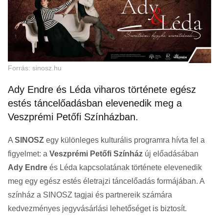
Forrás: sinosz.hu
Ady Endre és Léda viharos története egész
estés táncelőadásban elevenedik meg a
Veszprémi Petőfi Színházban.
A
SINOSZ
egy különleges kulturális programra hívta fel a
figyelmet: a
Veszprémi Petőfi Színház
új előadásában
Ady Endre
és Léda kapcsolatának története elevenedik
meg egy egész estés életrajzi táncelőadás formájában. A
színház a SINOSZ tagjai és partnereik számára
kedvezményes jegyvásárlási lehetőséget is biztosít.