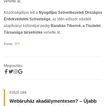
vehette át.
Közönségdíjas lett a
Nyugdíjas Szövetkezetek Országos
Érdekvédelmi Szövetsége,
az idén először odaítélt
alapítványi különdíjat pedig
Barabás Tiborné, a Tisztelet
Társasága társelnöke
vehette át.
Forrás:
MTI
Megosztás:
Előző cikk
Webáruház akadálymentesen? – Újabb