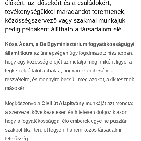
élőkért, az idősekért és a családokért,
tevékenységükkel maradandót teremtenek,
közösségszervező vagy szakmai munkájuk
pedig példaként állítható a társadalom elé.
Kósa Ádám, a Belügyminisztérium fogyatékosságügyi
államtitkára
az ünnepségen úgy fogalmazott: hisz abban,
hogy egy közösség erejét az mutatja meg, miként figyel a
legkiszolgáltatottabbakra, hogyan teremt esélyt a
részvételre, és mennyire becsüli meg azokat, akik tesznek
másokért.
Megköszönve a
Civil út Alapítvány
munkáját azt mondta:
a szervezet következetesen és hitelesen dolgozik azon,
hogy a fogyatékossággal élő emberek ügye ne pusztán
szakpolitikai terület legyen, hanem közös társadalmi
felelősség.