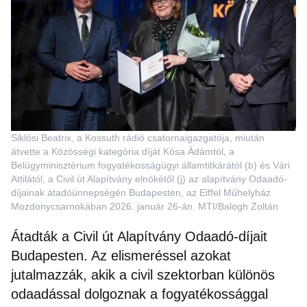
Siklósi Beatrix, a Kossuth rádió csatornaigazgatója, miután
átvette a Közösségi kategória díját Kósa Ádámtól, a
Belügyminisztérium fogyatékosságügyi államtitkárától (b) és Vári
Attilától, a Civil út Alapítvány elnökétől (j) az alapítvány Odaadó-
díjainak átadóünnepségén Budapesten, az Eiffel Műhelyház
Mozdonycsarnokában 2026. január 26-án. MTI/Balogh Zoltán
Átadták a Civil út Alapítvány Odaadó-díjait
Budapesten. Az elismeréssel azokat
jutalmazzák, akik a civil szektorban különös
odaadással dolgoznak a fogyatékossággal