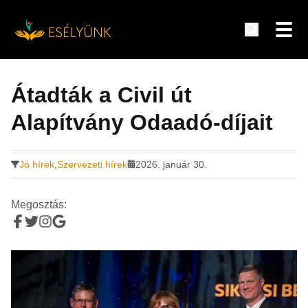
Hírek, információk a fogyatékosság témakörében
Tovább
a
Átadták a Civil út
tartalomra
Alapítvány Odaadó-díjait
Jó hírek
,
Szervezeti hírek
2026. január 30.
Megosztás: