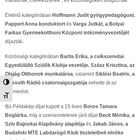
maradnak, cselekszenek”, és közösségükért dolgoznak.
Életmű kategóriában
Hoffmann Judit gyógypedagógust,
Pappert Anna konduktort
és
Varga Jutkát, a Bolyai
Farkas Gyermekotthoni Központ intézményvezetőjét
díjazták.
Közösségi kategóriában
Bartis Erika, a csíkszeredai
Egyedülálló Szülők Klubja vezetője, Szász Krisztina, az
Olajág Otthonok munkatársa,
valamint
Siklósi Beatrix, a
Kossuth Rádió csatornaigazgatója
vehette át az
Nagy kontraszt váltása
elismerést.
Betűméret váltása
Ifjú Példakép díjat kapott a 15 éves
Boros Tamara
Boglárka,
míg a szervezeteknek járó díjat
Beck Mónika, a
Szív Bajnokai Alapítvány alapítója
és
Jakab János, a
Budafoki MTE Labdarúgó Klub tiszteletbeli elnöke