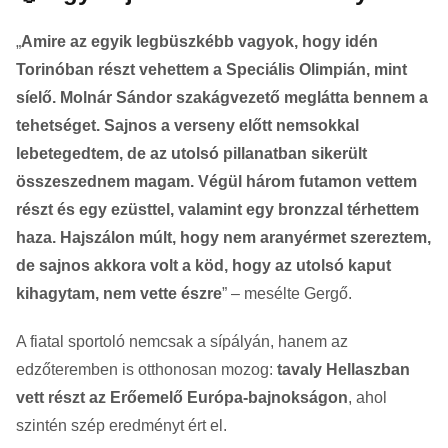
„
Amire az egyik legbüszkébb vagyok, hogy idén
Torinóban részt vehettem a Speciális Olimpián, mint
síelő. Molnár Sándor szakágvezető meglátta bennem a
tehetséget. Sajnos a verseny előtt nemsokkal
lebetegedtem, de az utolsó pillanatban sikerült
összeszednem magam. Végül három futamon vettem
részt és egy ezüsttel, valamint egy bronzzal térhettem
haza. Hajszálon múlt, hogy nem aranyérmet szereztem,
de sajnos akkora volt a köd, hogy az utolsó kaput
kihagytam, nem vette észre
” – mesélte Gergő.
A fiatal sportoló nemcsak a sípályán, hanem az
edzőteremben is otthonosan mozog:
tavaly Hellaszban
vett részt az Erőemelő Európa-bajnokságon
, ahol
szintén szép eredményt ért el.