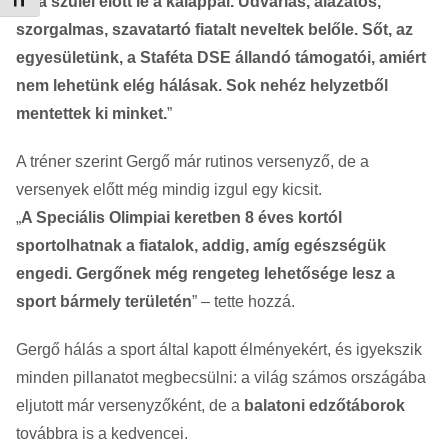
Betűméret váltása
és a szülei előtt le a kalappal. Udvarias, alázatos,
szorgalmas, szavatartó fiatalt neveltek belőle. Sőt, az
egyesületünk, a Staféta DSE állandó támogatói, amiért
nem lehetünk elég hálásak. Sok nehéz helyzetből
mentettek ki minket.
”
A tréner szerint Gergő már rutinos versenyző, de a
versenyek előtt még mindig izgul egy kicsit.
„
A Speciális Olimpiai keretben 8 éves kortól
sportolhatnak a fiatalok, addig, amíg egészségük
engedi. Gergőnek még rengeteg lehetősége lesz a
sport bármely területén
” – tette hozzá.
Gergő hálás a sport által kapott élményekért, és igyekszik
minden pillanatot megbecsülni: a világ számos országába
eljutott már versenyzőként, de a
balatoni edzőtáborok
továbbra is a kedvencei.