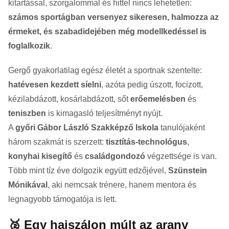
kitartással, szorgalommal és hittel nincs lehetetlen:
számos sportágban versenyez sikeresen, halmozza az
érmeket, és szabadidejében még modellkedéssel is
foglalkozik
.
Gergő gyakorlatilag egész életét a sportnak szentelte:
hatévesen kezdett síelni
, azóta pedig úszott, focizott,
kézilabdázott, kosárlabdázott, sőt
erőemelésben
és
teniszben
is kimagasló teljesítményt nyújt.
A
győri Gábor László Szakképző Iskola
tanulójaként
három szakmát is szerzett:
tisztítás-technológus
,
konyhai kisegítő
és
családgondozó
végzettsége is van.
Több mint tíz éve dolgozik együtt edzőjével,
Szünstein
Mónikával
, aki nemcsak trénere, hanem mentora és
legnagyobb támogatója is lett.
🥈 Egy hajszálon múlt az arany