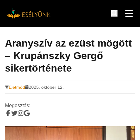
Hírek, információk a fogyatékosság témakörében
Tovább
a
Aranyszív az ezüst mögött
tartalomra
– Krupánszky Gergő
sikertörténete
Életmód
2025. október 12.
Megosztás: