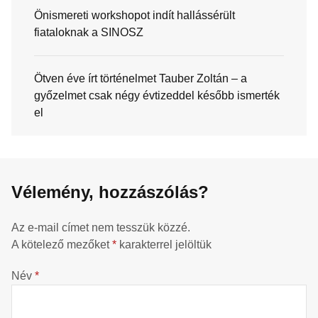
Önismereti workshopot indít hallássérült
fiataloknak a SINOSZ
Ötven éve írt történelmet Tauber Zoltán – a
győzelmet csak négy évtizeddel később ismerték
el
Vélemény, hozzászólás?
Az e-mail címet nem tesszük közzé.
A kötelező mezőket
*
karakterrel jelöltük
Név
*