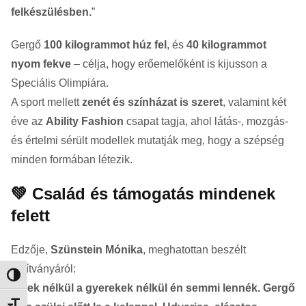
felkészülésben.
”
Gergő
100 kilogrammot húz fel
, és
40 kilogrammot
nyom fekve
– célja, hogy erőemelőként is kijusson a
Speciális Olimpiára.
A sport mellett
zenét és színházat is szeret
, valamint két
éve az
Ability Fashion
csapat tagja, ahol látás-, mozgás-
és értelmi sérült modellek mutatják meg, hogy a szépség
minden formában létezik.
💚
Család és támogatás mindenek
felett
Edzője,
Szünstein Mónika
, meghatottan beszélt
tanítványáról:
Nagy kontraszt váltása
„
Ezek nélkül a gyerekek nélkül én semmi lennék. Gergő