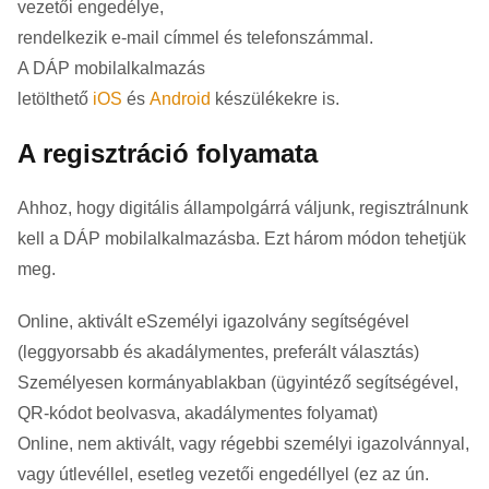
vezetői engedélye,
rendelkezik e-mail címmel és telefonszámmal.
A DÁP mobilalkalmazás
letölthető
iOS
és
Android
készülékekre is.
A regisztráció folyamata
Ahhoz, hogy digitális állampolgárrá váljunk, regisztrálnunk
kell a DÁP mobilalkalmazásba. Ezt három módon tehetjük
meg.
Online, aktivált eSzemélyi igazolvány segítségével
(leggyorsabb és akadálymentes, preferált választás)
Személyesen kormányablakban (ügyintéző segítségével,
QR-kódot beolvasva, akadálymentes folyamat)
Online, nem aktivált, vagy régebbi személyi igazolvánnyal,
vagy útlevéllel, esetleg vezetői engedéllyel (ez az ún.