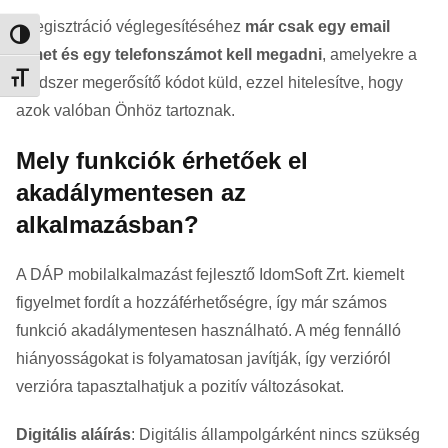
A regisztráció véglegesítéséhez
már csak egy email
Nagy kontraszt váltása
címet és egy telefonszámot kell megadni
, amelyekre a
Betűméret váltása
rendszer megerősítő kódot küld, ezzel hitelesítve, hogy
azok valóban Önhöz tartoznak.
Mely funkciók érhetőek el
akadálymentesen az
alkalmazásban?
A DÁP mobilalkalmazást fejlesztő IdomSoft Zrt. kiemelt
figyelmet fordít a hozzáférhetőségre, így már számos
funkció akadálymentesen használható. A még fennálló
hiányosságokat is folyamatosan javítják, így verzióról
verzióra tapasztalhatjuk a pozitív változásokat.
Digitális aláírás
: Digitális állampolgárként nincs szükség