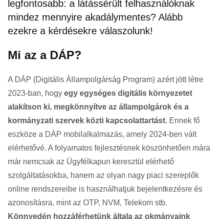
legfontosabb: a látássérült felhasználóknak
mindez mennyire akadálymentes? Alább
ezekre a kérdésekre válaszolunk!
Mi az a DÁP?
A DÁP (Digitális Állampolgárság Program) azért jött létre
2023-ban, hogy
egy egységes digitális környezetet
alakítson ki, megkönnyítve az állampolgárok és a
kormányzati szervek közti kapcsolattartást
. Ennek fő
eszköze a DÁP mobilalkalmazás, amely 2024-ben vált
elérhetővé. A folyamatos fejlesztésnek köszönhetően mára
már nemcsak az Ügyfélkapun keresztül elérhető
szolgáltatásokba, hanem az olyan nagy piaci szereplők
online rendszereibe is használhatjuk bejelentkezésre és
azonosításra, mint az OTP, NVM, Telekom stb.
Könnyedén hozzáférhetünk általa az okmányaink