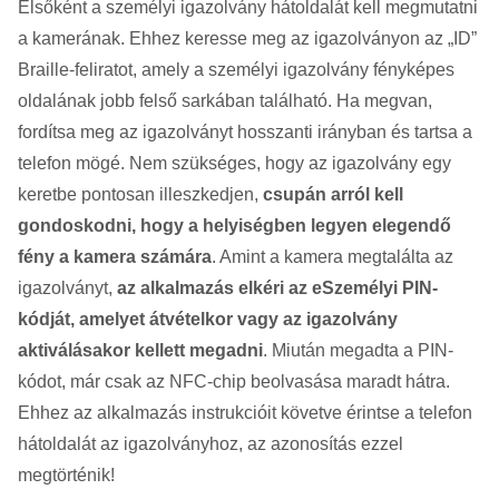
Elsőként a személyi igazolvány hátoldalát kell megmutatni
a kamerának. Ehhez keresse meg az igazolványon az „ID”
Braille-feliratot, amely a személyi igazolvány fényképes
oldalának jobb felső sarkában található. Ha megvan,
fordítsa meg az igazolványt hosszanti irányban és tartsa a
telefon mögé. Nem szükséges, hogy az igazolvány egy
keretbe pontosan illeszkedjen,
csupán arról kell
gondoskodni, hogy a helyiségben legyen elegendő
fény a kamera számára
. Amint a kamera megtalálta az
igazolványt,
az alkalmazás elkéri az eSzemélyi PIN-
kódját, amelyet átvételkor vagy az igazolvány
aktiválásakor kellett megadni
. Miután megadta a PIN-
kódot, már csak az NFC-chip beolvasása maradt hátra.
Ehhez az alkalmazás instrukcióit követve érintse a telefon
hátoldalát az igazolványhoz, az azonosítás ezzel
megtörténik!