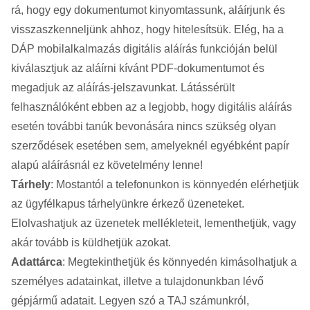
rá, hogy egy dokumentumot kinyomtassunk, aláírjunk és
visszaszkenneljünk ahhoz, hogy hitelesítsük. Elég, ha a
DÁP mobilalkalmazás digitális aláírás funkcióján belül
kiválasztjuk az aláírni kívánt PDF-dokumentumot és
megadjuk az aláírás-jelszavunkat. Látássérült
felhasználóként ebben az a legjobb, hogy digitális aláírás
esetén további tanúk bevonására nincs szükség olyan
szerződések esetében sem, amelyeknél egyébként papír
alapú aláírásnál ez követelmény lenne!
Tárhely
: Mostantól a telefonunkon is könnyedén elérhetjük
az ügyfélkapus tárhelyünkre érkező üzeneteket.
Elolvashatjuk az üzenetek mellékleteit, lementhetjük, vagy
akár tovább is küldhetjük azokat.
Adattárca
: Megtekinthetjük és könnyedén kimásolhatjuk a
személyes adatainkat, illetve a tulajdonunkban lévő
gépjármű adatait. Legyen szó a TAJ számunkról,