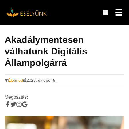
Hírek, információk a fogyatékosság témakörében
Tovább
a
Akadálymentesen
tartalomra
válhatunk Digitális
Állampolgárrá
Életmód
2025. október 5.
Megosztás: