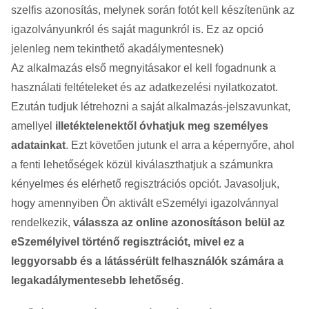
szelfis azonosítás, melynek során fotót kell készítenünk az
igazolványunkról és saját magunkról is. Ez az opció
jelenleg nem tekinthető akadálymentesnek)
Az alkalmazás első megnyitásakor el kell fogadnunk a
használati feltételeket és az adatkezelési nyilatkozatot.
Ezután tudjuk létrehozni a saját alkalmazás-jelszavunkat,
amellyel
illetéktelenektől óvhatjuk meg személyes
adatainkat
. Ezt követően jutunk el arra a képernyőre, ahol
a fenti lehetőségek közül kiválaszthatjuk a számunkra
kényelmes és elérhető regisztrációs opciót. Javasoljuk,
hogy amennyiben Ön aktivált eSzemélyi igazolvánnyal
rendelkezik,
válassza az online azonosításon belül az
eSzemélyivel történő regisztrációt, mivel ez a
leggyorsabb és a látássérült felhasználók számára a
legakadálymentesebb lehetőség
.