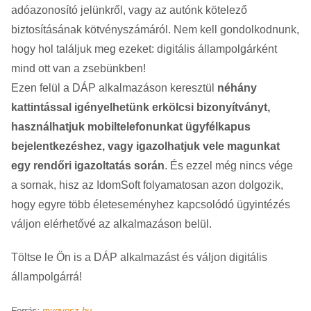
adóazonosító jelünkről, vagy az autónk kötelező
biztosításának kötvényszámáról. Nem kell gondolkodnunk,
hogy hol találjuk meg ezeket: digitális állampolgárként
mind ott van a zsebünkben!
Ezen felül a DÁP alkalmazáson keresztül
néhány
kattintással igényelhetünk erkölcsi bizonyítványt,
használhatjuk mobiltelefonunkat ügyfélkapus
bejelentkezéshez, vagy igazolhatjuk vele magunkat
egy rendőri igazoltatás során
. És ezzel még nincs vége
a sornak, hisz az IdomSoft folyamatosan azon dolgozik,
hogy egyre több életeseményhez kapcsolódó ügyintézés
váljon elérhetővé az alkalmazáson belül.
Töltse le Ön is a DÁP alkalmazást és váljon digitális
állampolgárrá!
Forrás:
mvgyosz.hu