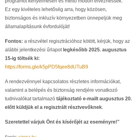
programot kényelmesen és méltó módon élvezhessék.
Ez egy kivételes lehetőség arra, hogy közösen,
biztonságos és inkluzív környezetben ünnepeljük meg
államalapításunk évfordulóját!
Fontos:
a részvétel regisztrációhoz kötött, kérjük, hogy az
alábbi jelentkezési űrlapot
legkésőbb 2025. augusztus
15-ig töltsék ki:
https://forms.gle/k5pPD5fqee8dUTuB9
A rendezvénnyel kapcsolatos részletes információkat,
valamint a belépés és biztonság rendjére vonatkozó
tudnivalókat tartalmazó
tájékoztató e-mailt augusztus 20.
előtt küldjük el a regisztrált résztvevőknek
.
Szeretettel várjuk Önt és kísérőjét az eseményre!”
Forrás:
sinosz.hu