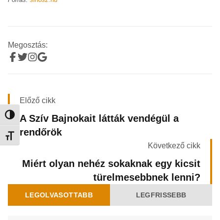
Megosztás:
Előző cikk
Nagy kontraszt váltása
A Szív Bajnokait látták vendégül a
rendőrök
Betűméret váltása
Következő cikk
Miért olyan nehéz sokaknak egy kicsit
türelmesebbnek lenni?
LEGOLVASOTTABB
LEGFRISSEBB