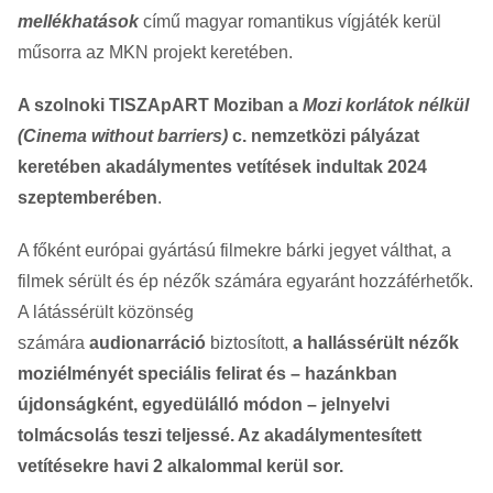
mellékhatások
című magyar romantikus vígjáték kerül
műsorra az MKN projekt keretében.
A szolnoki TISZApART Moziban a
Mozi korlátok nélkül
(Cinema without barriers)
c. nemzetközi pályázat
keretében akadálymentes vetítések indultak
2024
szeptemberében
.
A főként európai gyártású filmekre bárki jegyet válthat, a
filmek sérült és ép nézők számára egyaránt hozzáférhetők.
A látássérült közönség
számára
audionarráció
biztosított,
a hallássérült nézők
moziélményét speciális felirat és – hazánkban
újdonságként, egyedülálló módon – jelnyelvi
tolmácsolás teszi teljessé. Az akadálymentesített
vetítésekre havi 2 alkalommal kerül sor.