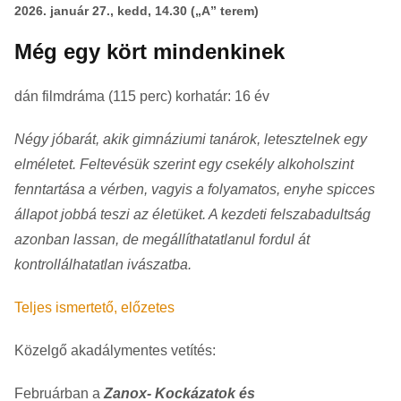
2026. január 27., kedd, 14.30 („A” terem)
Még egy kört mindenkinek
dán filmdráma (115 perc) korhatár: 16 év
Négy jóbarát, akik gimnáziumi tanárok, letesztelnek egy
elméletet. Feltevésük szerint egy csekély alkoholszint
fenntartása a vérben, vagyis a folyamatos, enyhe spicces
állapot jobbá teszi az életüket. A kezdeti felszabadultság
azonban lassan, de megállíthatatlanul fordul át
kontrollálhatatlan ivászatba.
Teljes ismertető, előzetes
Közelgő akadálymentes vetítés:
Februárban a
Zanox- Kockázatok és