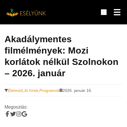
Hírek, információk a fogyatékosság témakörében
Tovább
a
Akadálymentes
tartalomra
filmélmények: Mozi
korlátok nélkül Szolnokon
– 2026. január
Életmód
,
Jó hírek
,
Programok
2026. január 16.
Megosztás: