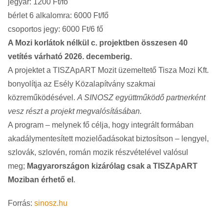
jegyár: 1200 Ft/fő
bérlet 6 alkalomra: 6000 Ft/fő
csoportos jegy: 6000 Ft/6 fő
A Mozi korlátok nélkül c. projektben összesen 40
vetítés várható 2026. decemberig.
A projektet a TISZApART Mozit üzemeltető Tisza Mozi Kft.
bonyolítja az Esély Közalapítvány szakmai
közreműködésével.
A SINOSZ együttműködő partnerként
vesz részt a projekt megvalósításában.
A program – melynek fő célja, hogy integrált formában
akadálymentesített mozielőadásokat biztosítson – lengyel,
szlovák, szlovén, román mozik részvételével valósul
meg;
Magyarországon kizárólag csak a TISZApART
Moziban érhető el
.
Forrás:
sinosz.hu