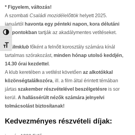
* Figyelem, változás!
A szombati
Családi mozidélelőttök
helyett 2025.
januártól
havonta egy pénteki napon, kora délutáni
időpontokban
tartják az akadálymentes vetítéseket.
Nagy kontraszt váltása
Betűméret váltása
A
Filmklub
főként a felnőtt korosztály számára kínál
tartalmas szórakozást,
minden hónap utolsó keddjén,
14.30 órai kezdettel
.
A klub keretében a vetítést követően
az alkotókkal
közönségtalálkozóra
, ill. a film által érintett témában
jártas
szakember részvételével beszélgetésre
is sor
kerül.
A hallássérült nézők számára jelnyelvi
tolmácsolást biztosítanak!
Kedvezményes részvételi díjak: