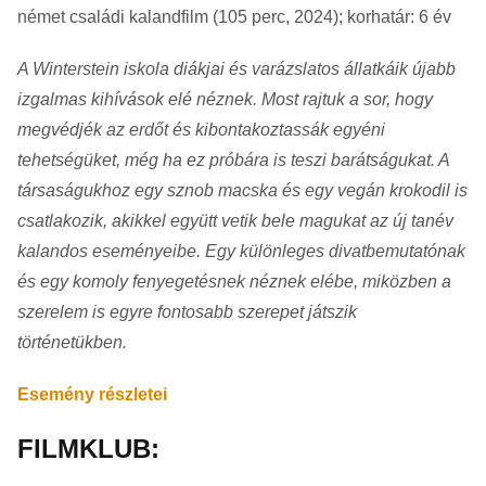
német családi kalandfilm (105 perc, 2024); korhatár: 6 év
A Winterstein iskola diákjai és varázslatos állatkáik újabb
izgalmas kihívások elé néznek. Most rajtuk a sor, hogy
megvédjék az erdőt és kibontakoztassák egyéni
tehetségüket, még ha ez próbára is teszi barátságukat. A
társaságukhoz egy sznob macska és egy vegán krokodil is
csatlakozik, akikkel együtt vetik bele magukat az új tanév
kalandos eseményeibe. Egy különleges divatbemutatónak
és egy komoly fenyegetésnek néznek elébe, miközben a
szerelem is egyre fontosabb szerepet játszik
történetükben.
Esemény részletei
FILMKLUB: