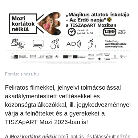
Forrás: sinosz.hu
Feliratos filmekkel, jelnyelvi tolmácsolással
akadálymentesített vetítésekkel és
közönségtalálkozókkal, ill. jegykedvezménnyel
várja a felnőtteket és a gyerekeket a
TISZApART Mozi 2026-ban is!
A
Mozi korlátok nélkül
című, hallás- és látássérült nézők