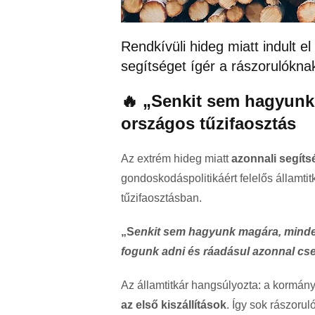
Rendkívüli hideg miatt indult e
segítséget ígér a rászorulókn
🔥 „Senkit sem hagyunk
országos tűzifaosztás
Az extrém hideg miatt
azonnali segíts
gondoskodáspolitikáért felelős államtit
tűzifaosztásban.
„S
enkit sem hagyunk magára, minde
fogunk adni és ráadásul azonnal cs
Az államtitkár hangsúlyozta: a kormán
az első kiszállítások
. Így sok rászoru