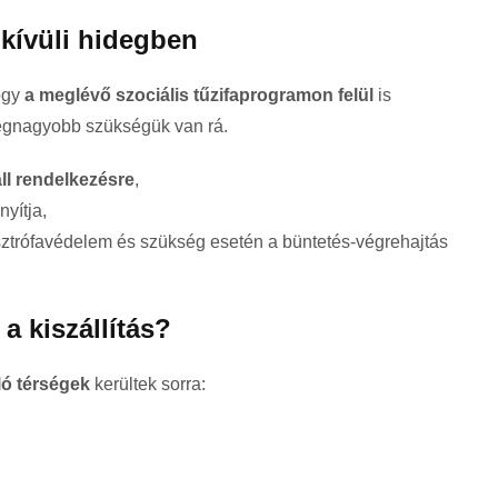
dkívüli hidegben
hogy
a meglévő szociális tűzifaprogramon felül
is
legnagyobb szükségük van rá.
áll rendelkezésre
,
nyítja,
sztrófavédelem és szükség esetén a büntetés-végrehajtás
 a kiszállítás?
ló térségek
kerültek sorra: