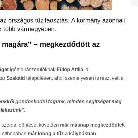
l az országos tűzifaosztás. A kormány azonnali
ak több vármegyében.
 magára” – megkezdődött az
éget
ígért a rászorulóknak
Fülöp Attila
, a
kár
Szakáld
településen, ahol személyesen is részt vett a
nkiről gondoskodni fogunk, minden segítséget meg
elekszünk
”.
y szerdai döntését követően
már másnap megkezdődtek
ló otthonában
már lobog a tűz a kályhákban
.