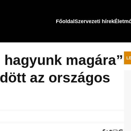
Főoldal
Szervezeti hírek
Életm
m hagyunk magára”
L
dött az országos