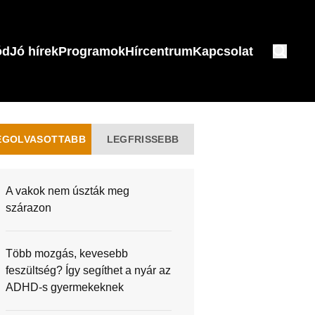
ód
Jó hírek
Programok
Hírcentrum
Kapcsolat
EGOLVASOTTABB
LEGFRISSEBB
A vakok nem úszták meg
szárazon
Több mozgás, kevesebb
feszültség? Így segíthet a nyár az
ADHD-s gyermekeknek