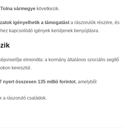
 Tolna vármegye
következik.
atok igényelhetik a támogatást
a rászorulók részére, és
eghez kapcsolódó igények kerüljenek benyújtásra.
ezik
képviselője elmondta: a kormány általános szociális segítő
okon keresztül.
7 nyert összesen 135 millió forintot
, amelyből
 a rászoruló családok.