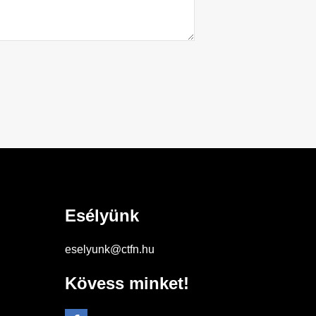
Esélyünk
eselyunk@ctfn.hu
Kövess minket!