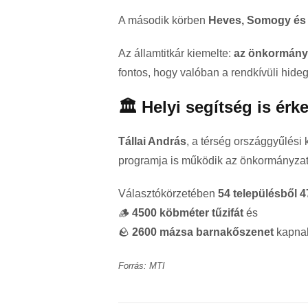
A második körben
Heves, Somogy és
Az államtitkár kiemelte:
az önkormányz
fontos, hogy valóban a rendkívüli hid
🏛️ Helyi segítség is érk
Tállai András
, a térség országgyűlési 
programja is működik az önkormányzat
Választókörzetében
54 településből 4
🪵
4500 köbméter tűzifát
és
🪨
2600 mázsa barnakőszenet
kapnak
Forrás: MTI