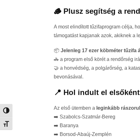
🪵 Plusz segítség a ren
A most elindított tűzifaprogram célja, 
támogatást kapjanak azok, akiknek a 
📦
Jelenleg 17 ezer köbméter tűzifa 
🚓 a program első körét a rendőrség irá
🤝 a honvédség, a polgárőrség, a kata
bevonásával.
📍 Hol indult el elsőként
Az első ütemben a
leginkább rászoru
Nagy kontraszt váltása
➡️ Szabolcs-Szatmár-Bereg
Betűméret váltása
➡️ Baranya
➡️ Borsod-Abaúj-Zemplén