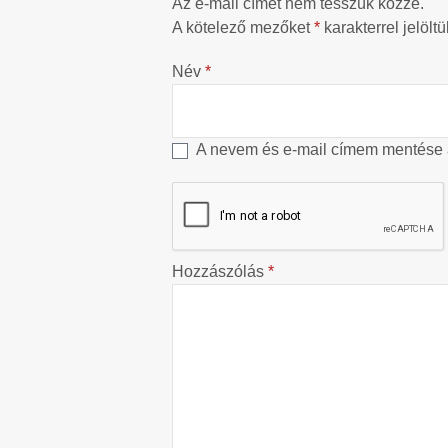
Az e-mail címet nem tesszük közzé.
A kötelező mezőket
*
karakterrel jelöltü
Név
*
A nevem és e-mail címem mentése
Hozzászólás
*