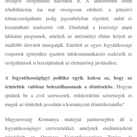
országos szolgáltatási hálózatok is. A látássérültek elemi
rehabilitációja ma már országosan elérhető, a jelnyelvi
tolmácsszolgáltatás pedig jogszabályban rögzített, stabil és
kiszámítható rendszerré vált. Elindultak a közösségi alapú
lakhatási programok, amelyek az intézményi ellátás helyett az
önállóbb életvitelt támogatják. Emellett az egyes fogyatékossági
csoportok igényeihez igazított infokommunikációs eszközök és
szolgáltatások is hozzájárulnak az életminőség javításához.
A fogyatékosságügyi politika egyik kulcsa az, hogy az
érintettek valóban beleszólhassanak a döntésekbe.
Hogyan
épülnek be a civil szervezetek, érdekvédelmi szövetségek és
maguk az érintettek javaslatai a kormányzati döntéshozatalba?
Magyarország Kormánya stratégiai partnerségben áll a
fogyatékosságügyi szervezetekkel, amelynek eredményeként
újjáalakult az Országos Fogyatékosságügyi Tanács, és