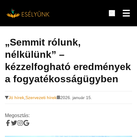
Hírek, információk a fogyatékosság témakörében
Tovább
a
„Semmit rólunk,
tartalomra
nélkülünk” –
kézzelfogható eredmények
a fogyatékosságügyben
Jó hírek
,
Szervezeti hírek
2026. január 15.
Megosztás: