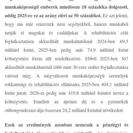
munkaképességű emberek mindössze 18 százaléka dolgozott,
addig 2025-re ez az arány eléri az 50 százalékot.
Ez azt jelenti,
hogy ma már százezrek nem segélyekből, hanem munkából
tartják el magukat és családjukat. A rehabilitációs célú
foglalkoztatásra akkreditált munkáltatóknál 2024-ben 69,5
milliárd forint, 2025-ben pedig már 74,9 milliárd forint
költségvetési forrás állt rendelkezésre. Ebből 2025-ben 367
akkreditált munkáltatónál több mint 30 ezer ember foglalkoztatása
valósul meg. A megváltozott munkaképességű személyek
rokkantsági és rehabilitációs ellátásaira 2025-ben 404,1 milliárd
forint jutott, 2026-ra pedig már 419,8 milliárd forintot tervez a
költségvetés. Emellett az ápolási díj és a gyermekek
otthongondozási díja összesen 24,2 milliárd forinttal növekedett.
Ezek az eredmények azonban nemcsak a pénzügyi és