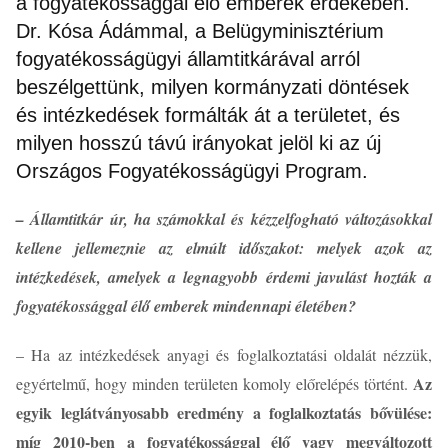
a fogyatékossággal élő emberek érdekében.
Dr. Kósa Ádámmal, a Belügyminisztérium
fogyatékosságügyi államtitkárával arról
beszélgettünk, milyen kormányzati döntések
és intézkedések formálták át a területet, és
milyen hosszú távú irányokat jelöl ki az új
Országos Fogyatékosságügyi Program.
– Államtitkár úr, ha számokkal és kézzelfogható változásokkal
kellene jellemeznie az elmúlt időszakot: melyek azok az
intézkedések, amelyek a legnagyobb érdemi javulást hozták a
fogyatékossággal élő emberek mindennapi életében?
– Ha az intézkedések anyagi és foglalkoztatási oldalát nézzük,
Az
egyértelmű, hogy minden területen komoly előrelépés történt.
egyik leglátványosabb eredmény a foglalkoztatás bővülése:
míg 2010-ben a fogyatékossággal élő vagy megváltozott