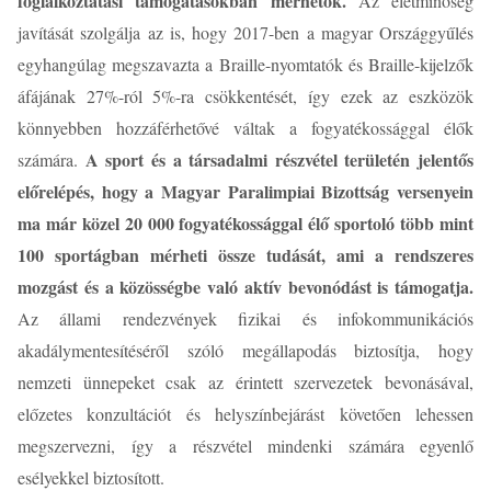
foglalkoztatási támogatásokban mérhetők.
Az életminőség
javítását szolgálja az is, hogy 2017-ben a magyar Országgyűlés
egyhangúlag megszavazta a Braille-nyomtatók és Braille-kijelzők
áfájának 27%-ról 5%-ra csökkentését, így ezek az eszközök
könnyebben hozzáférhetővé váltak a fogyatékossággal élők
A sport és a társadalmi részvétel területén jelentős
számára.
előrelépés, hogy a Magyar Paralimpiai Bizottság versenyein
ma már közel 20 000 fogyatékossággal élő sportoló több mint
100 sportágban mérheti össze tudását, ami a rendszeres
mozgást és a közösségbe való aktív bevonódást is támogatja.
Az állami rendezvények fizikai és infokommunikációs
akadálymentesítéséről szóló megállapodás biztosítja, hogy
nemzeti ünnepeket csak az érintett szervezetek bevonásával,
előzetes konzultációt és helyszínbejárást követően lehessen
megszervezni, így a részvétel mindenki számára egyenlő
esélyekkel biztosított.