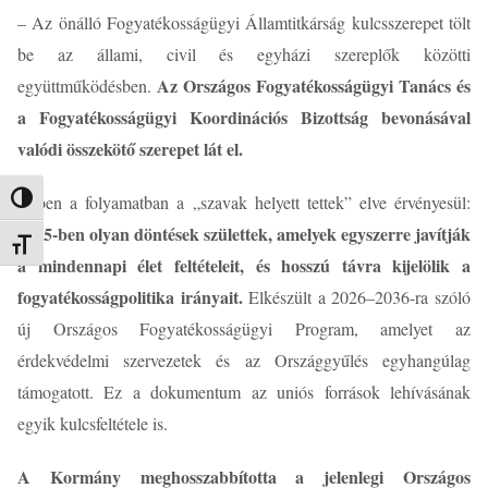
– Az önálló Fogyatékosságügyi Államtitkárság kulcsszerepet tölt
be az állami, civil és egyházi szereplők közötti
Az Országos Fogyatékosságügyi Tanács és
együttműködésben.
a Fogyatékosságügyi Koordinációs Bizottság bevonásával
valódi összekötő szerepet lát el.
Ebben a folyamatban a „szavak helyett tettek” elve érvényesül:
Nagy kontraszt váltása
2025-ben olyan döntések születtek, amelyek egyszerre javítják
Betűméret váltása
a mindennapi élet feltételeit, és hosszú távra kijelölik a
fogyatékosságpolitika irányait.
Elkészült a 2026–2036-ra szóló
új Országos Fogyatékosságügyi Program, amelyet az
érdekvédelmi szervezetek és az Országgyűlés egyhangúlag
támogatott. Ez a dokumentum az uniós források lehívásának
egyik kulcsfeltétele is.
A Kormány meghosszabbította a jelenlegi Országos