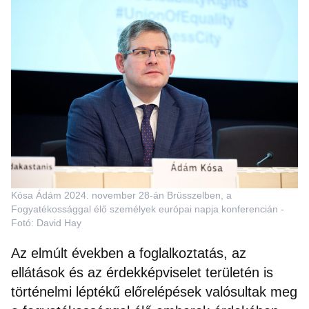
Kósa Ádám 2024. november 28-án Brüsszelben, a
Fogyatékossággal élő személyek európai napja konferencián -
Fotó: David Hay
Az elmúlt években a foglalkoztatás, az
ellátások és az érdekképviselet területén is
történelmi léptékű előrelépések valósultak meg