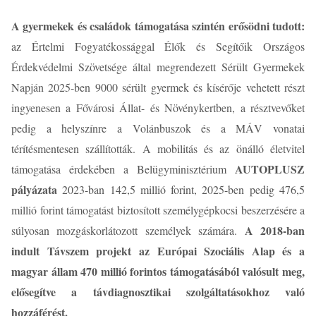
A gyermekek és családok támogatása szintén erősödni tudott:
az Értelmi Fogyatékossággal Élők és Segítőik Országos
Érdekvédelmi Szövetsége által megrendezett Sérült Gyermekek
Napján 2025-ben 9000 sérült gyermek és kísérője vehetett részt
ingyenesen a Fővárosi Állat- és Növénykertben, a résztvevőket
pedig a helyszínre a Volánbuszok és a MÁV vonatai
térítésmentesen szállították. A mobilitás és az önálló életvitel
AUTOPLUSZ
támogatása érdekében a Belügyminisztérium
pályázata
2023-ban 142,5 millió forint, 2025-ben pedig 476,5
millió forint támogatást biztosított személygépkocsi beszerzésére a
A 2018-ban
súlyosan mozgáskorlátozott személyek számára.
indult Távszem projekt az Európai Szociális Alap és a
magyar állam 470 millió forintos támogatásából valósult meg,
elősegítve a távdiagnosztikai szolgáltatásokhoz való
hozzáférést.