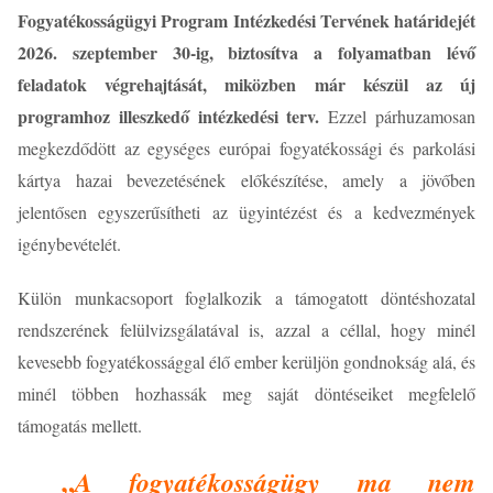
Fogyatékosságügyi Program Intézkedési Tervének határidejét
2026. szeptember 30-ig, biztosítva a folyamatban lévő
feladatok végrehajtását, miközben már készül az új
programhoz illeszkedő intézkedési terv.
Ezzel párhuzamosan
megkezdődött az egységes európai fogyatékossági és parkolási
kártya hazai bevezetésének előkészítése, amely a jövőben
jelentősen egyszerűsítheti az ügyintézést és a kedvezmények
igénybevételét.
Külön munkacsoport foglalkozik a támogatott döntéshozatal
rendszerének felülvizsgálatával is, azzal a céllal, hogy minél
kevesebb fogyatékossággal élő ember kerüljön gondnokság alá, és
minél többen hozhassák meg saját döntéseiket megfelelő
támogatás mellett.
„
A fogyatékosságügy ma nem