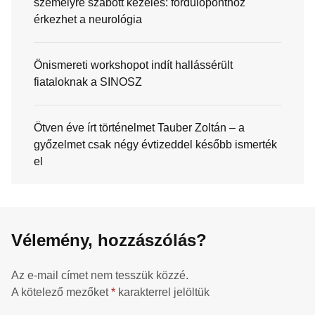
személyre szabott kezelés: fordulóponthoz
érkezhet a neurológia
Önismereti workshopot indít hallássérült
fiataloknak a SINOSZ
Ötven éve írt történelmet Tauber Zoltán – a
győzelmet csak négy évtizeddel később ismerték
el
Vélemény, hozzászólás?
Az e-mail címet nem tesszük közzé.
A kötelező mezőket
*
karakterrel jelöltük