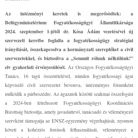
Az intézményi keretek is megerősödtek: a
Belügyminisztérium Fogyatékosságügyi Államtitkársága
2024. szeptember 1-jétől dr. Kósa Ádám vezetésével új
szervezeti keretbe foglalta a fogyatékosságügy stratégiai
irányítását, összekapcsolva a kormányzati szereplőket a civil
szervezetekkel, és biztosítva a „Semmit rólunk nélkülünk!”
elv gyakorlati érvényesülését.
Az Országos Fogyatékosságügyi
Tanács, 16 tagú összetételével, minden fogyatékossági ágat
képviselő civil szervezetet bevonva, intézményes fórumként
működik a párbeszédre. Az ágazatok közötti szakmai összefogást
a 2024-ben létrehozott Fogyatékosságügyi Koordinációs
Bizottság biztosítja, amely javaslattevő, tanácsadó és véleményező
szervként támogatja az ENSZ-egyezmény végrehajtását, nyomon
követi a kohéziós források felhasználását, véleményezi a