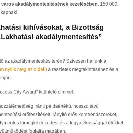
a város akadálymentesítésének kezelésében
. 150 000,
t kapnak!
hatási kihívásokat, a Bizottság
 „Lakhatási akadálymentesítés”
tő az akadálymentesítés terén? Szívesen hallunk a
an nyílik meg az oldal!)
a részletek megtekintéséhez és a
apján.
ccess City Award” kitüntető címmel.
 hozzáférhetőség iránti példaértékű, hosszú távú
ntesítési erőfeszítéseit irányító erős keretrendszereket,
álymentes tömegközlekedést és a fogyatékossággal élőkkel
yüttműködést foglalja magában.