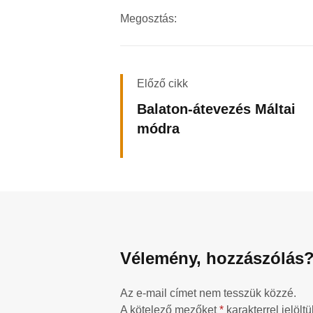
Megosztás:
Előző cikk
Balaton-átevezés Máltai
módra
Vélemény, hozzászólás
Az e-mail címet nem tesszük közzé.
A kötelező mezőket
*
karakterrel jelöltü