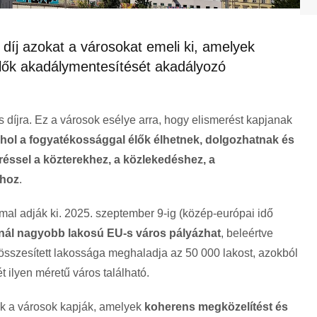
díj azokat a városokat emeli ki, amelyek
élők akadálymentesítését akadályozó
s díjra. Ez a városok esélye arra, hogy elismerést kapjanak
 ahol a fogyatékossággal élők élhetnek, dolgozhatnak és
éréssel a közterekhez, a közlekedéshez, a
khoz
.
mal adják ki. 2025. szeptember 9-ig (közép-európai idő
nál nagyobb lakosú EU-s város pályázhat
, beleértve
k összesített lakossága meghaladja az 50 000 lakost, azokból
 ilyen méretű város található.
ok a városok kapják, amelyek
koherens megközelítést és