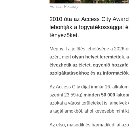
Forrás: Pixabay
2010 óta az Access City Award 
lebontják a fogyatékossággal 
tényezőket.
Megnyílt a jelölés lehetősége a 2026-o
azért, mert
olyan helyet teremtettek,
élvezhetik az életet, egyenlő hozzáf
szolgáltatásokhoz és az információ
Az Access City díjat immár 16. alkalom
szerint 23:59-ig)
minden 50 000 lakos
azokat a városi területeket is, amelye
a tagállamokból, ahol kevesebb mint két
Az első, második és harmadik díjat az