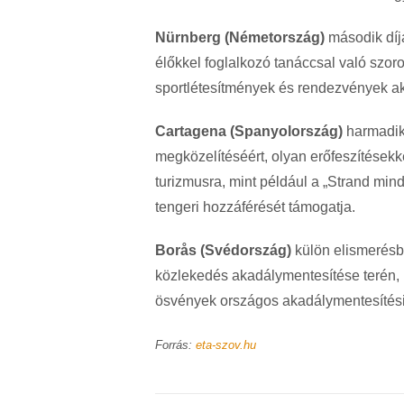
Nürnberg (Németország)
második díja
élőkkel foglalkozó tanáccsal való szor
sportlétesítmények és rendezvények ak
Cartagena (Spanyolország)
harmadik 
megközelítéséért, olyan erőfeszítésekk
turizmusra, mint például a „Strand min
tengeri hozzáférését támogatja.
Borås (Svédország)
külön elismerésbe
közlekedés akadálymentesítése terén, 
ösvények országos akadálymentesítési
Forrás:
eta-szov.hu