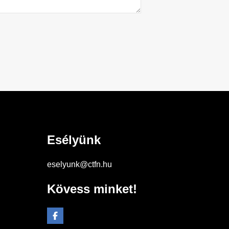
Esélyünk
eselyunk@ctfn.hu
Kövess minket!