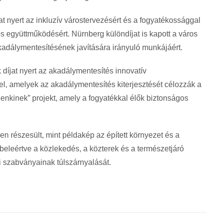
t nyert az inkluzív várostervezésért és a fogyatékossággal
os együttműködésért. Nürnberg különdíjat is kapott a város
adálymentesítésének javítására irányuló munkájáért.
díjat nyert az akadálymentesítés innovatív
el, amelyek az akadálymentesítés kiterjesztését célozzák a
denkinek” projekt, amely a fogyatékkal élők biztonságos
n részesült, mint példakép az épített környezet és a
beleértve a közlekedés, a közterek és a természetjáró
 szabványainak túlszárnyalását.