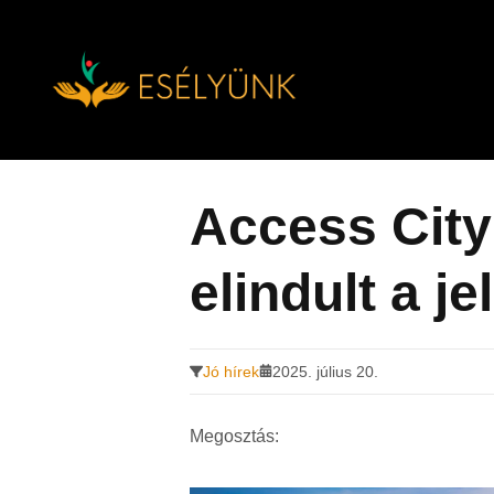
Hírek, információk a fogyatékosság témakörében
Tovább
a
tartalomra
Access City
elindult a je
Jó hírek
2025. július 20.
Megosztás: