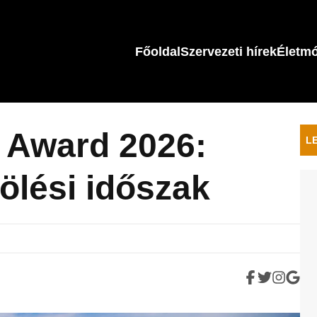
Főoldal
Szervezeti hírek
Életm
 Award 2026:
L
lölési időszak