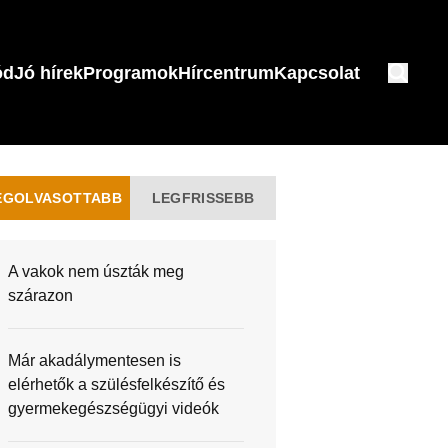
ód
Jó hírek
Programok
Hírcentrum
Kapcsolat
EGOLVASOTTABB
LEGFRISSEBB
A vakok nem úszták meg
szárazon
Már akadálymentesen is
elérhetők a szülésfelkészítő és
gyermekegészségügyi videók