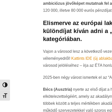
ambiciózus jövőképet mutatnak fel 
120 000, illetve 80 000 eurós pénzdíja
Elismerve az európai lak
különdíjat kíván adni a
kategóriában.
Vajon a városod lesz a következő veze
véleményedről!
Kattints IDE (új ablakb
városod jelöléséhez – írja az ÉTA honl
2025-ben négy várost ismertek el az “A
Nagy kontraszt váltása
Bécs (Ausztria)
nyerte az első díjat a
Betűméret váltása
elkötelezettségéért, amely az akadályme
többek között a teljes mértékben akad
működő szervezetekkel való szoros eg