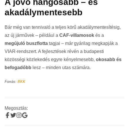
A jövő hangosabb – és
akadálymentesebb
Bár még van tennivaló a teljes körű akadálymentesítésig,
az új járművek – például a
CAF-villamosok
és a
megújuló buszflotta
tagjai – már gyárilag megkapják a
VIAR-rendszert. A fejlesztések révén a budapesti
közösségi közlekedés egyre kényelmesebb,
okosabb és
befogadóbb
lesz – minden utas számára.
Forrás:
BKK
Megosztás: