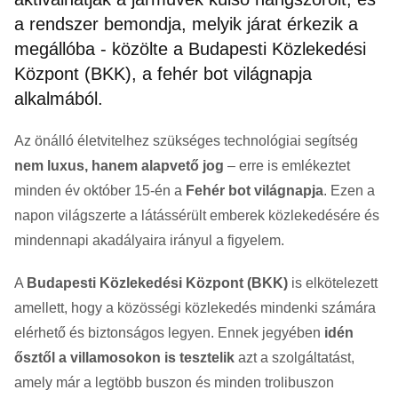
a rendszer bemondja, melyik járat érkezik a
megállóba - közölte a Budapesti Közlekedési
Központ (BKK), a fehér bot világnapja
alkalmából.
Az önálló életvitelhez szükséges technológiai segítség
nem luxus, hanem alapvető jog
– erre is emlékeztet
minden év október 15-én a
Fehér bot világnapja
. Ezen a
napon világszerte a látássérült emberek közlekedésére és
mindennapi akadályaira irányul a figyelem.
A
Budapesti Közlekedési Központ (BKK)
is elkötelezett
amellett, hogy a közösségi közlekedés mindenki számára
elérhető és biztonságos legyen. Ennek jegyében
idén
ősztől a villamosokon is tesztelik
azt a szolgáltatást,
amely már a legtöbb buszon és minden trolibuszon