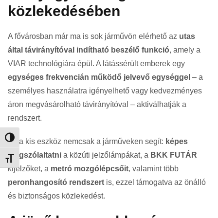
közlekedésében
A fővárosban már ma is sok járművön elérhető az
utas
által távirányítóval indítható beszélő funkció
, amely a
VIAR technológiára épül. A látássérült emberek egy
egységes frekvencián működő jelvevő egységgel
– a
személyes használatra igényelhető vagy kedvezményes
áron megvásárolható távirányítóval – aktiválhatják a
rendszert.
Nagy kontraszt váltása
Ez a kis eszköz nemcsak a járműveken segít:
képes
megszólaltatni
a közúti jelzőlámpákat, a
BKK FUTÁR
Betűméret váltása
kijelzőket, a
metró mozgólépcsőit
, valamint több
peronhangosító rendszert
is, ezzel támogatva az önálló
és biztonságos közlekedést.