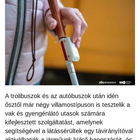
A trolibuszok és az autóbuszok után idén
ősztől már négy villamostípuson is tesztelik a
vak és gyengénlátó utasok számára
kifejlesztett szolgáltatást, amelynek
segítségével a látássérültek egy távirányítóval
aktiválhatják a járművek külső hangszóróit, és