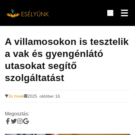
Hírek, információk a fogyatékosság témakörében
Tovább
a
A villamosokon is tesztelik
tartalomra
a vak és gyengénlátó
utasokat segítő
szolgáltatást
Jó hírek
2025. október 16.
Megosztás: