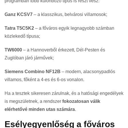
programban több különböző típus is részt vesz:
Ganz KCSV7
– a klasszikus, belvárosi villamosok;
Tatra T5C5K2
– a főváros egyik legnagyobb számban
közlekedő típusa;
TW6000
– a Hannoverből érkezett, Dél-Pesten és
Zuglóban járó járművek;
Siemens Combino NF12B
– modern, alacsonypadlós
villamos, főként a 4-es és 6-os vonalon.
Ha a tesztek sikeresen zárulnak, és a hatósági engedélyek
is megszületnek, a rendszer
fokozatosan válik
elérhetővé minden utas számára
.
Esélyegyenlőség a főváros