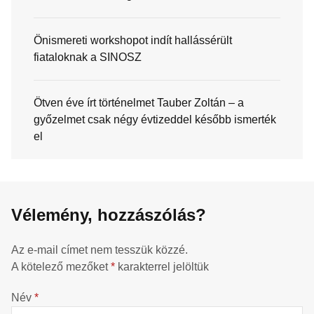
Önismereti workshopot indít hallássérült
fiataloknak a SINOSZ
Ötven éve írt történelmet Tauber Zoltán – a
győzelmet csak négy évtizeddel később ismerték
el
Vélemény, hozzászólás?
Az e-mail címet nem tesszük közzé.
A kötelező mezőket
*
karakterrel jelöltük
Név
*