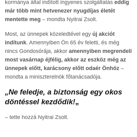
kormánya által indított ingyenes szolgáltatás
eddig
már több mint hetvenezer nyugdíjas életét
mentette meg
– mondta Nyitrai Zsolt.
Most, az ünnepek közeledtével egy
új akciót
indítunk
. Amennyiben Ön 65 év feletti, és még
nincs Gondosórája, akkor
amennyiben megrendeli
most vasárnap éjfélig, akkor az eszköz még az
ünnepek előtt, karácsony előtt odaér Önhöz
–
mondta a miniszterelnök főtanácsadója.
„Ne feledje, a biztonság egy okos
döntéssel kezdődik!
„
– tette hozzá Nyitrai Zsolt.