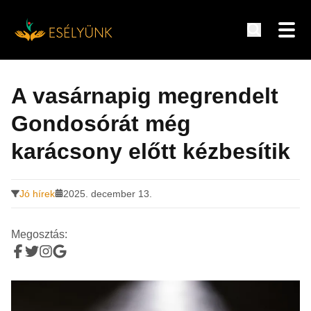
Hírek, információk a fogyatékosság témakörében
Tovább
a
A vasárnapig megrendelt
tartalomra
Gondosórát még
karácsony előtt kézbesítik
Jó hírek
2025. december 13.
Megosztás: