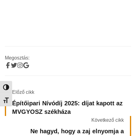
Megosztás:
Nagy kontraszt váltása
Előző cikk
Betűméret váltása
Építőipari Nívódíj 2025: díjat kapott az
MVGYOSZ székháza
Következő cikk
Ne hagyd, hogy a zaj elnyomja a