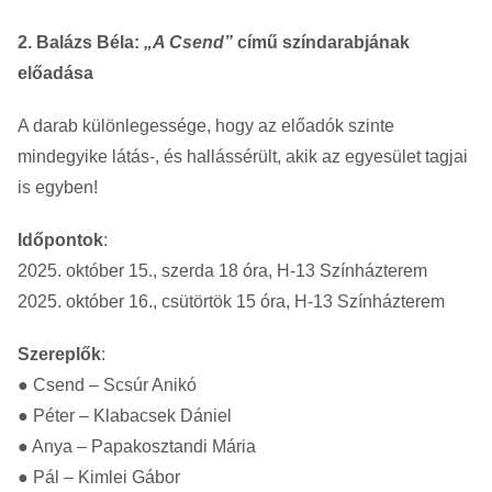
2. Balázs Béla:
„A Csend”
című színdarabjának
előadása
A darab különlegessége, hogy az előadók szinte
mindegyike látás-, és hallássérült, akik az egyesület tagjai
is egyben!
Időpontok
:
2025. október 15., szerda 18 óra, H-13 Színházterem
2025. október 16., csütörtök 15 óra, H-13 Színházterem
Szereplők
:
● Csend – Scsúr Anikó
● Péter – Klabacsek Dániel
● Anya – Papakosztandi Mária
● Pál – Kimlei Gábor