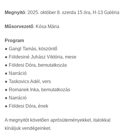
Megnyitó
: 2025. október 8. szerda 15 óra, H-13 Galéria
Műsorvezető
: Kósa Mária
Program
● Gangl Tamás, köszöntő
● Földesiné Juhász Viktória, mese
● Földesi Dóra, bemutatkozás
● Narráció
● Taskovics Adél, vers
● Romanek Inka, bemutatkozás
● Narráció
● Földesi Dóra, ének
A megnyitót követően aprósüteményekkel, italokkal
kínáljuk vendégeinket.