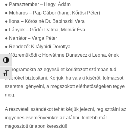
● Parasztember – Hegyi Ádám
● Muharos – Pap Gábor (hang: Kőrösi Péter)
● Ilona – Kőrösiné Dr. Babinszki Vera
● Lányok – Gődér Dalma, Molnár Éva
● Narrátor – Varga Péter
● Rendező: Királyhidi Dorottya
● Közreműködik: Horváthné Dunaveczki Leona, ének
Nagy kontraszt váltása
A programokra az egyesület korlátozott számban tud
Betűméret váltása
kísérőket biztosítani. Kérjük, ha valaki kísérőt, tolmácsot
szeretne igényelni, a megszokott elérhetőségeken tegye
meg.
A részvételi szándékot tehát kérjük jelezni, regisztrálni az
ingyenes eseményeinkre az alábbi, fentebb már
megosztott űrlapon keresztül!