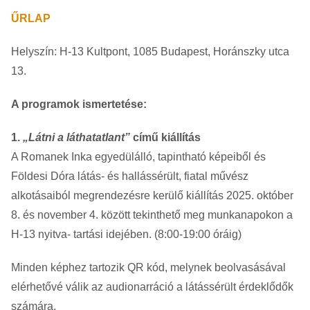
ŰRLAP
Helyszín: H-13 Kultpont, 1085 Budapest, Horánszky utca
13.
A programok ismertetése:
1.
„Látni a láthatatlant”
című kiállítás
A Romanek Inka egyedülálló, tapintható képeiből és
Földesi Dóra látás- és hallássérült, fiatal művész
alkotásaiból megrendezésre kerülő kiállítás 2025. október
8. és november 4. között tekinthető meg munkanapokon a
H-13 nyitva- tartási idejében. (8:00-19:00 óráig)
Minden képhez tartozik QR kód, melynek beolvasásával
elérhetővé válik az audionarráció a látássérült érdeklődők
számára.