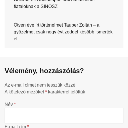
fiataloknak a SINOSZ
Ötven éve írt történelmet Tauber Zoltán – a
győzelmet csak négy évtizeddel később ismerték
el
Vélemény, hozzászólás?
Az e-mail címet nem tesszük közzé.
A kötelező mezőket
*
karakterrel jelöltük
Név
*
E-mail cím
*