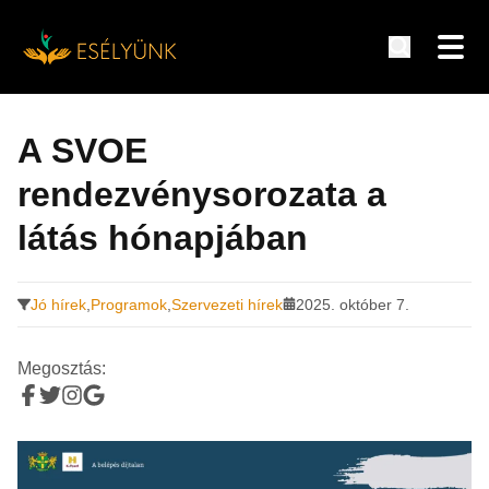
Hírek, információk a fogyatékosság témakörében
Tovább
a
A SVOE
tartalomra
rendezvénysorozata a
látás hónapjában
Jó hírek
,
Programok
,
Szervezeti hírek
2025. október 7.
Megosztás: