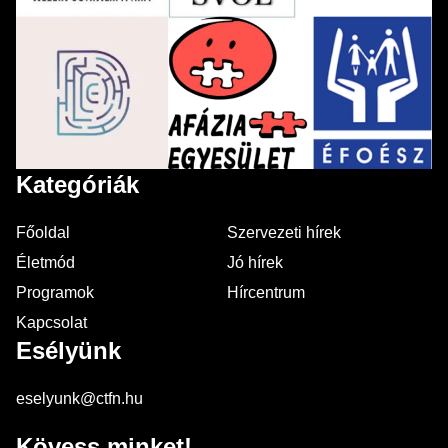
Kategóriák
Főoldal
Szervezeti hírek
Életmód
Jó hírek
Programok
Hírcentrum
Kapcsolat
Esélyünk
eselyunk@ctfn.hu
Kövess minket!