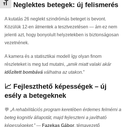
🧭 Neglektes betegek: új felismerés
Betűméret váltása
A kutatás 26 neglekt szindrómás beteget is bevont.
Közülük 12-en átmentek a tesztvezetésen — ám ez nem
jelenti azt, hogy bonyolult helyzetekben is biztonságosan
vezetnének.
A kamera és a statisztikai modell így olyan finom
részleteket is meg tud mutatni, „
amik miatt valaki akár
időzített bombává
válhatna az utakon.
”
📈 Fejleszthető képességek – új
esély a betegeknek
💬
„A rehabilitációs program keretében érdemes felmérni a
beteg kognitív állapotát, majd fejleszteni a javítható
képességeket.”
—
Fazekas Gábor
, témavezető