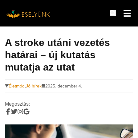
Hírek, információk a fogyatékosság témakörében
Tovább
a
A stroke utáni vezetés
tartalomra
határai – új kutatás
mutatja az utat
Életmód
,
Jó hírek
2025. december 4.
Megosztás: