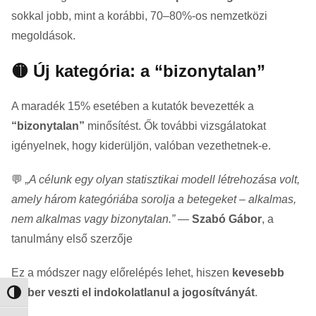
sokkal jobb, mint a korábbi, 70–80%-os nemzetközi
megoldások.
🟡 Új kategória: a “bizonytalan”
A maradék 15% esetében a kutatók bevezették a
“bizonytalan”
minősítést. Ők további vizsgálatokat
igényelnek, hogy kiderüljön, valóban vezethetnek-e.
💬
„A célunk egy olyan statisztikai modell létrehozása volt,
amely három kategóriába sorolja a betegeket – alkalmas,
nem alkalmas vagy bizonytalan.”
—
Szabó Gábor
, a
tanulmány első szerzője
Ez a módszer nagy előrelépés lehet, hiszen
kevesebb
ember veszti el indokolatlanul a jogosítványát
.
Nagy kontraszt váltása