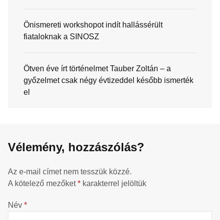
Önismereti workshopot indít hallássérült
fiataloknak a SINOSZ
Ötven éve írt történelmet Tauber Zoltán – a
győzelmet csak négy évtizeddel később ismerték
el
Vélemény, hozzászólás?
Az e-mail címet nem tesszük közzé.
A kötelező mezőket
*
karakterrel jelöltük
Név
*