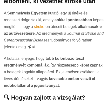
eldönteni, ki vezethet stroke után
A
Semmelweis Egyetem
kutatói egy új értékelési
rendszert dolgoztak ki, amely
sokkal pontosabban
képes
megítélni, hogy a
stroke
-on átesett betegek
alkalmasak-e
az autóvezetésre
. Az eredmények a
Journal of Stroke and
Cerebrovascular Diseases
tudományos folyóiratban
jelentek meg. 🧠📊
A kutatás lényege, hogy
több különböző teszt
eredményét kombinálják
, így részletesebb képet kapnak
a betegek kognitív állapotáról. Ez jelentősen csökkenti a
téves döntéseket – vagyis
kevesebb ember veszti el
indokolatlanul a jogosítványát
.
🔍 Hogyan zajlott a vizsgálat?