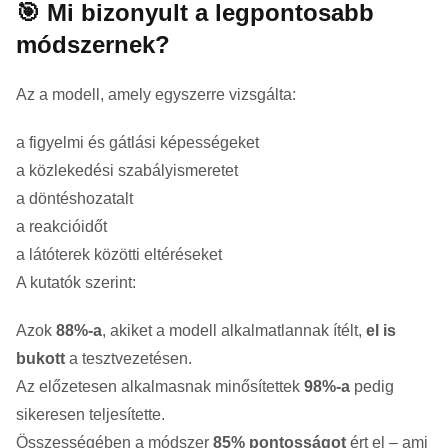
🎯 Mi bizonyult a legpontosabb
módszernek?
Az a modell, amely egyszerre vizsgálta:
a figyelmi és gátlási képességeket
a közlekedési szabályismeretet
a döntéshozatalt
a reakcióidőt
a látóterek közötti eltéréseket
A kutatók szerint:
Azok
88%-a
, akiket a modell alkalmatlannak ítélt,
el is
bukott
a tesztvezetésen.
Az előzetesen alkalmasnak minősítettek
98%-a
pedig
sikeresen teljesítette.
Összességében a módszer
85% pontosságot
ért el – ami