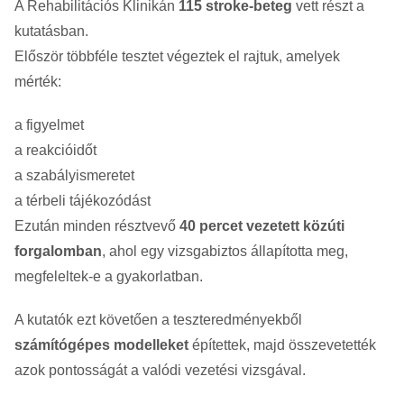
A Rehabilitációs Klinikán
115 stroke-beteg
vett részt a
kutatásban.
Először többféle tesztet végeztek el rajtuk, amelyek
mérték:
a figyelmet
a reakcióidőt
a szabályismeretet
a térbeli tájékozódást
Ezután minden résztvevő
40 percet vezetett közúti
forgalomban
, ahol egy vizsgabiztos állapította meg,
megfeleltek-e a gyakorlatban.
A kutatók ezt követően a teszteredményekből
számítógépes modelleket
építettek, majd összevetették
azok pontosságát a valódi vezetési vizsgával.