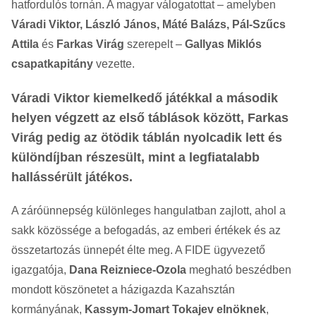
hatfordulós tornán. A magyar válogatottat – amelyben
Váradi Viktor, László János, Máté Balázs, Pál-Szűcs
Attila
és
Farkas Virág
szerepelt –
Gallyas Miklós
csapatkapitány
vezette.
Váradi Viktor kiemelkedő játékkal a második
helyen végzett az első táblások között, Farkas
Virág pedig az ötödik táblán nyolcadik lett és
különdíjban részesült, mint a legfiatalabb
hallássérült játékos.
A záróünnepség különleges hangulatban zajlott, ahol a
sakk közössége a befogadás, az emberi értékek és az
összetartozás ünnepét élte meg. A FIDE ügyvezető
igazgatója,
Dana Reizniece-Ozola
megható beszédben
mondott köszönetet a házigazda Kazahsztán
kormányának,
Kassym-Jomart Tokajev elnöknek
,