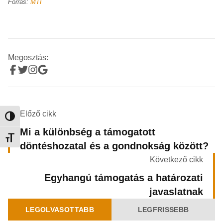
Forrás:
MTI
Megosztás:
Előző cikk
Nagy kontraszt váltása
Mi a különbség a támogatott
Betűméret váltása
döntéshozatal és a gondnokság között?
Következő cikk
Egyhangú támogatás a határozati
javaslatnak
LEGOLVASOTTABB
LEGFRISSEBB