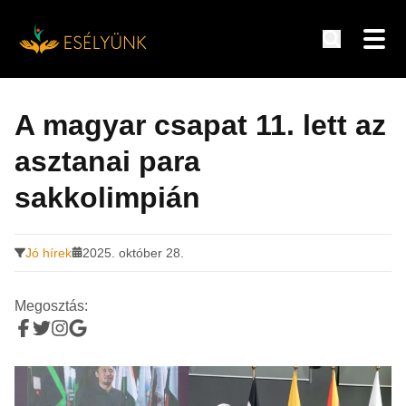
Hírek, információk a fogyatékosság témakörében
Tovább
a
A magyar csapat 11. lett az
tartalomra
asztanai para
sakkolimpián
Jó hírek
2025. október 28.
Megosztás: