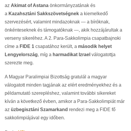
az
Akimat of Astana
önkormányzatának és
a
Kazahsztáni Sakkszövetségnek
a kiemelkedő
szervezésért, valamint mindazoknak — a bíróknak,
önkénteseknek és támogatóknak —, akik hozzájárultak a
verseny sikeréhez. A 2. Para-Sakkolimpia csapatbajnoki
címe a
FIDE 1
csapatához került, a
második helyet
Lengyelország
, míg a
harmadikat Izrael
válogatottja
szerezte meg.
A Magyar Paralimpiai Bizottság gratulál a magyar
válogatott minden tagjának az elért eredményekhez és a
példamutató szerepléshez, valamint további sikereket
kíván a következő évben, amikor a Para-Sakkolimpiát már
az
üzbegisztáni Szamarkand
rendezi meg a FIDE fő
sakkolimpiájával egy időben.