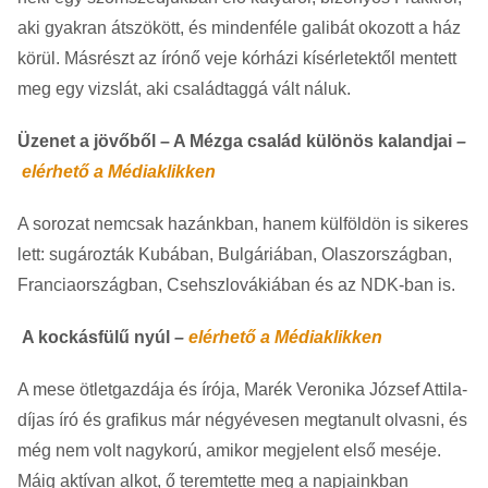
aki gyakran átszökött, és mindenféle galibát okozott a ház
körül. Másrészt az írónő veje kórházi kísérletektől mentett
meg egy vizslát, aki családtaggá vált náluk.
Üzenet a jövőből – A Mézga család különös kalandjai
–
elérhető a Médiaklikken
A sorozat nemcsak hazánkban, hanem külföldön is sikeres
lett: sugározták Kubában, Bulgáriában, Olaszországban,
Franciaországban, Csehszlovákiában és az NDK-ban is.
A kockásfülű nyúl
–
elérhető a Médiaklikken
A mese ötletgazdája és írója, Marék Veronika József Attila-
díjas író és grafikus már négyévesen megtanult olvasni, és
még nem volt nagykorú, amikor megjelent első meséje.
Máig aktívan alkot, ő teremtette meg a napjainkban