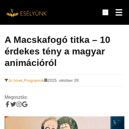
Hírek, információk a fogyatékosság témakörében
Tovább
a
A Macskafogó titka – 10
tartalomra
érdekes tény a magyar
animációról
Jó hírek
,
Programok
2025. október 28.
Megosztás: