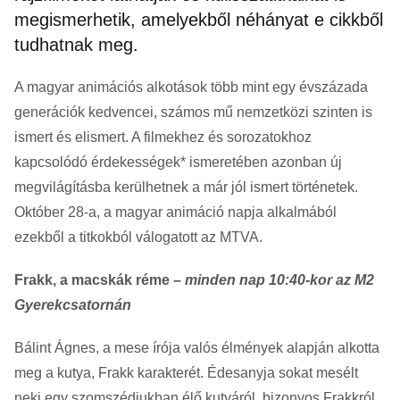
megismerhetik, amelyekből néhányat e cikkből
tudhatnak meg.
A magyar animációs alkotások több mint egy évszázada
generációk kedvencei, számos mű nemzetközi szinten is
ismert és elismert. A filmekhez és sorozatokhoz
kapcsolódó érdekességek* ismeretében azonban új
megvilágításba kerülhetnek a már jól ismert történetek.
Október 28-a, a magyar animáció napja alkalmából
ezekből a titkokból válogatott az MTVA.
Frakk, a macskák réme –
minden nap 10:40-kor az M2
Gyerekcsatornán
Bálint Ágnes, a mese írója valós élmények alapján alkotta
meg a kutya, Frakk karakterét. Édesanyja sokat mesélt
neki egy szomszédjukban élő kutyáról, bizonyos Frakkról,