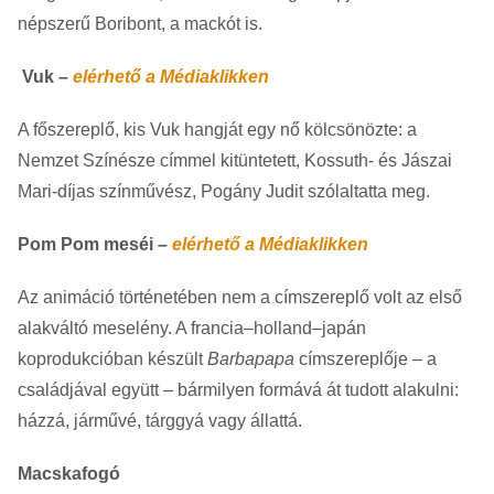
népszerű Boribont, a mackót is.
Vuk
–
elérhető a Médiaklikken
A főszereplő, kis Vuk hangját egy nő kölcsönözte: a
Nemzet Színésze címmel kitüntetett, Kossuth- és Jászai
Mari-díjas színművész, Pogány Judit szólaltatta meg.
Pom Pom meséi
–
elérhető a Médiaklikken
Az animáció történetében nem a címszereplő volt az első
alakváltó meselény. A francia–holland–japán
koprodukcióban készült
Barbapapa
címszereplője – a
családjával együtt – bármilyen formává át tudott alakulni:
házzá, járművé, tárggyá vagy állattá.
Macskafogó