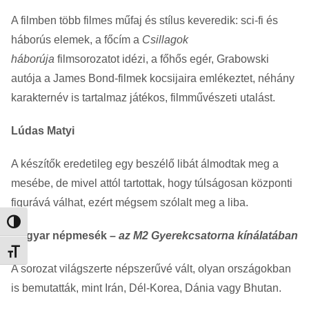
A filmben több filmes műfaj és stílus keveredik: sci-fi és
háborús elemek, a főcím a
Csillagok
háborúja
filmsorozatot idézi, a főhős egér, Grabowski
autója a James Bond-filmek kocsijaira emlékeztet, néhány
karakternév is tartalmaz játékos, filmművészeti utalást.
Lúdas Matyi
A készítők eredetileg egy beszélő libát álmodtak meg a
mesébe, de mivel attól tartottak, hogy túlságosan központi
figurává válhat, ezért mégsem szólalt meg a liba.
Nagy kontraszt váltása
Magyar népmesék –
az M2 Gyerekcsatorna kínálatában
Betűméret váltása
A sorozat világszerte népszerűvé vált, olyan országokban
is bemutatták, mint Irán, Dél-Korea, Dánia vagy Bhutan.