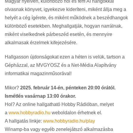
Magyar nyelven, különböző női és férfi AI hangokkal
olvasnak könyvet, igyekezve kideríteni, miként állja meg a
helyét a cég ígérete, és miként működnek a beszédhangok
különböző esetekben. Meghallgatják, hogyan narrálnak,
miként viselkednek párbeszéd esetén, és mennyire
alkalmasak érzelmek kifejezésére.
Hallgasson újdonságokat ezen a héten is velük, tartson a
Gépházzal, az MVGYOSZ és a Net-Média Alapítvány
informatikai magazinműsorával!
Mikor?
2025. február 14-én, pénteken 20:00 órától.
Ismétlés vasárnap 13:00 órakor.
Hol? Az online hallgatható Hobby Rádióban, melyet
a
www.hobbyradio.hu
weboldalon érhetnek el.
A hallgatás linkje:
www.hobbyradio.hu/play
Winamp-ba vagy egyéb zenelejátszó alkalmazásba