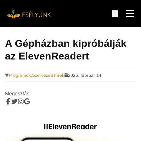
Hírek, információk a fogyatékosság témakörében
Tovább
a
A Gépházban kipróbálják
tartalomra
az ElevenReadert
Programok
,
Szervezeti hírek
2025. február 14.
Megosztás: