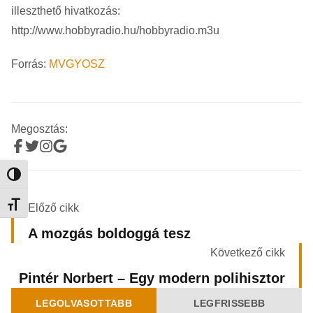
illeszthető hivatkozás:
http://www.hobbyradio.hu/hobbyradio.m3u
Forrás:
MVGYOSZ
Megosztás:
Nagy kontraszt váltása
Betűméret váltása
Előző cikk
A mozgás boldoggá tesz
Következő cikk
Pintér Norbert – Egy modern polihisztor
LEGOLVASOTTABB
LEGFRISSEBB