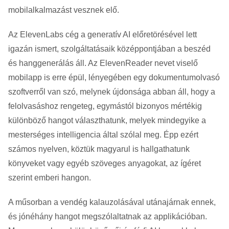
mobilalkalmazást vesznek elő.
Az ElevenLabs cég a generatív AI előretörésével lett
igazán ismert, szolgáltatásaik középpontjában a beszéd
és hanggenerálás áll. Az ElevenReader nevet viselő
mobilapp is erre épül, lényegében egy dokumentumolvasó
szoftverről van szó, melynek újdonsága abban áll, hogy a
felolvasáshoz rengeteg, egymástól bizonyos mértékig
különböző hangot választhatunk, melyek mindegyike a
mesterséges intelligencia által szólal meg. Épp ezért
számos nyelven, köztük magyarul is hallgathatunk
könyveket vagy egyéb szöveges anyagokat, az ígéret
szerint emberi hangon.
A műsorban a vendég kalauzolásával utánajárnak ennek,
és jónéhány hangot megszólaltatnak az applikációban.