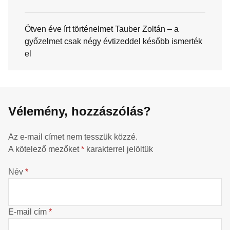
Ötven éve írt történelmet Tauber Zoltán – a
győzelmet csak négy évtizeddel később ismerték
el
Vélemény, hozzászólás?
Az e-mail címet nem tesszük közzé.
A kötelező mezőket
*
karakterrel jelöltük
Név
*
E-mail cím
*