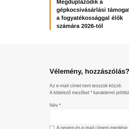
Megduplázódik a
gépkocsivásárlási támoga
a fogyatékossággal élők
számára 2026-tól
Vélemény, hozzászólás
Az e-mail címet nem tesszük közzé.
A kötelező mezőket
*
karakterrel jelöltü
Név
*
A nevem és e-mail címem mentése