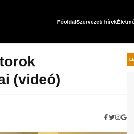
Főoldal
Szervezeti hírek
Életm
torok
L
i (videó)