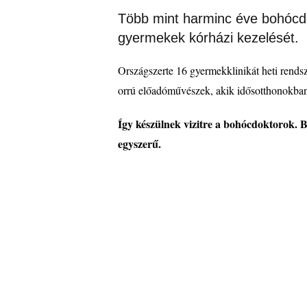
Több mint harminc éve bohócdo
gyermekek kórházi kezelését.
Országszerte 16 gyermekklinikát heti rends
orr
ú előad
ó
műv
é
szek, akik idősotthonokban
Így készülnek vizitre a boh
ó
cdoktorok. B
egyszerű.