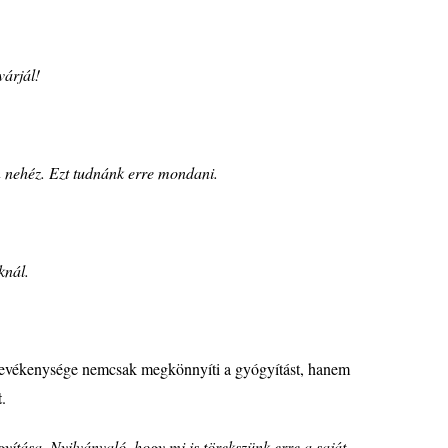
várjá
l!
n neh
é
z. Ezt tudnánk erre mondani.
ikná
l.
 tevékenysége nemcsak megkönnyíti a gyógyítást, hanem
t
.
gyítása. Nyilvá
nval
ó
, hogy mi is t
ö
rekszünk erre a saját