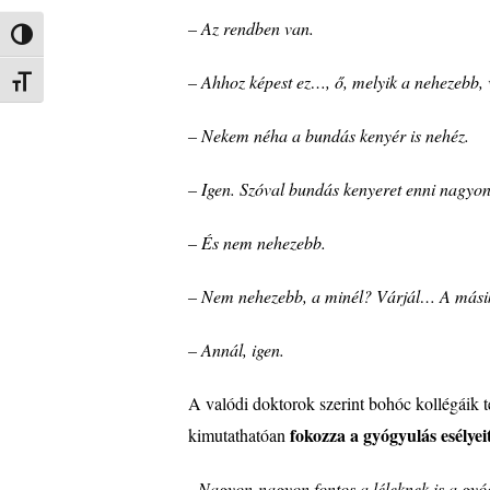
– Az rendben van.
Nagy kontraszt váltása
– Ahhoz k
é
pest ez…, ő, melyik a nehezebb, 
Betűméret váltása
– Nekem n
é
ha a bundás keny
é
r is neh
é
z.
– Igen. Sz
ó
val bundás kenyeret enni nagyo
–
É
s nem nehezebb.
– Nem nehezebb, a min
é
l? V
árjá
l… A m
ás
– Ann
ál, igen.
A valódi doktorok szerint bohóc kollégáik
fokozza a gyógyulás esélyei
kimutathatóan
„Nagyon-nagyon fontos a l
é
leknek is a gy
ó