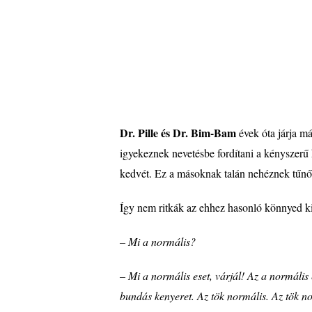
Dr. Pille
é
s Dr. Bim-Bam
é
vek
ó
ta járja 
igyekeznek nevet
é
sbe fordítani a k
é
nyszerű
kedv
é
t. Ez a másoknak talá
n neh
é
znek tűnő
Így nem ritkák az ehhez hasonló könnyed ki
– Mi a norm
á
lis?
– Mi a norm
ális eset, várjál! Az a normál
bundás kenyeret. Az t
ö
k norm
ális. Az t
ö
k n