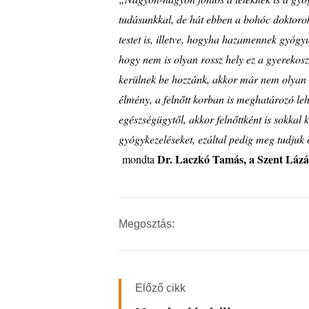
tudásunkkal, de hát ebben a boh
ó
c doktoro
testet is, illetve, hogyha hazamennek gy
ó
gyu
hogy nem is olyan rossz hely ez a gyerekoszt
kerülnek be hozzánk, akkor már nem olyan
é
lm
é
ny, a felnőtt korban is meghatározó le
eg
é
szs
é
gügytől, akkor felnőttk
é
nt is sokkal k
gy
ó
gykezel
é
seket, ezáltal pedig meg tudjuk 
Dr. Laczkó Tamás, a Szent Láz
mondta
Megosztás:
Előző cikk