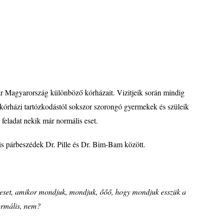
már Magyarorszá
g k
ül
ö
nb
ö
ző k
ó
rházait. Vizitjeik során mindig
 k
ó
rházi tart
ó
zkodást
ó
l sokszor szorongó gyermekek
é
s szüleik
 feladat nekik már normális eset.
s párbeszédek Dr. Pille
é
s Dr. Bim-Bam között.
is eset, amikor mondjuk, mondjuk, őőő, hogy mondjuk esszük a
orm
á
lis, nem?