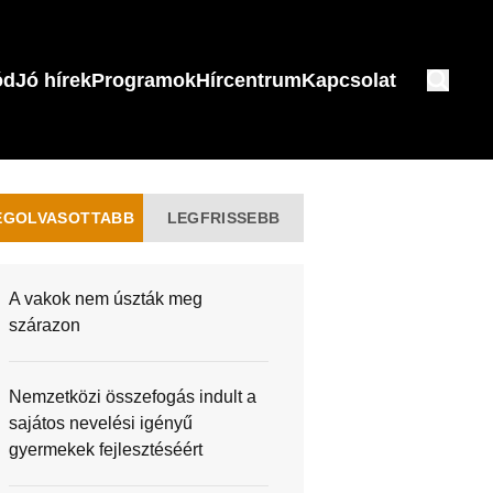
ód
Jó hírek
Programok
Hírcentrum
Kapcsolat
EGOLVASOTTABB
LEGFRISSEBB
A vakok nem úszták meg
szárazon
Nemzetközi összefogás indult a
sajátos nevelési igényű
gyermekek fejlesztéséért