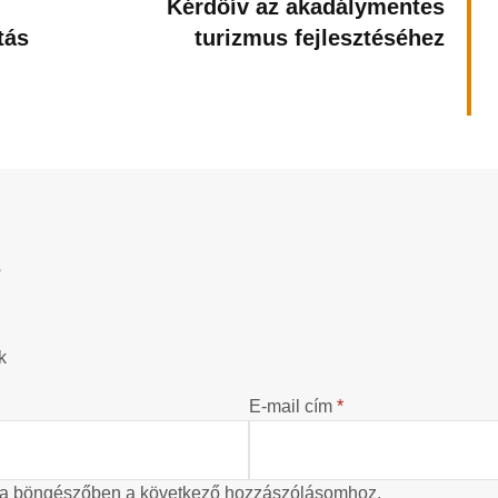
Kérdőív az akadálymentes
tás
turizmus fejlesztéséhez
?
k
E-mail cím
*
 a böngészőben a következő hozzászólásomhoz.