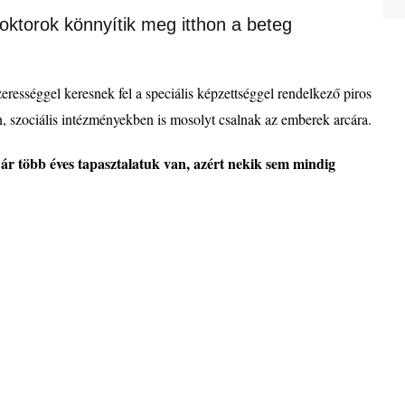
ktorok könnyítik meg itthon a beteg
zeress
é
ggel keresnek fel a speciális k
é
pzetts
é
ggel rendelkező
piros
, szociá
lis int
é
zm
é
nyekben is mosolyt csalnak az emberek arcá
ra.
ár t
ö
bb
é
ves tapasztalatuk van, az
é
rt nekik sem mindig