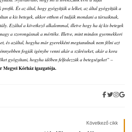
k profik.
É
s az által, hogy gy
ó
gyítják a lelket, az által gy
ó
gyítják a
ltan a kis betegek, akkor otthon el tudják mondani a társaiknak,
ály. Ezáltal a k
ö
vetkező alkalommal, illetve hogy ha új kis betegek
 nagy a szorongásnak a m
é
rt
é
ke. Illetve, mint minden gyermekkori
het,
é
s azáltal, hogyha már gyerekk
é
nt megtanulnak nem f
é
lni azt
ö
nnyebben fogják ig
é
nybe venni akár a szűr
é
seket, akár a kora
őket gy
ó
gyítani, hogyha időben felfedezzük a betegs
é
geket” –
ár Megyei K
ó
rház igazgatója.
Következő cikk