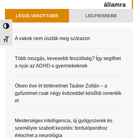
államra
LEGOLVASOTTABB
LEGFRISSEBB
Nagy kontraszt váltása
A vakok nem úszták meg szárazon
Betűméret váltása
Több mozgás, kevesebb feszültség? Így segíthet
a nyár az ADHD-s gyermekeknek
Ötven éve írt történelmet Tauber Zoltán – a
győzelmet csak négy évtizeddel később ismerték
el
Mesterséges intelligencia, új gyógyszerek és
személyre szabott kezelés: fordulóponthoz
érkezhet a neurológia