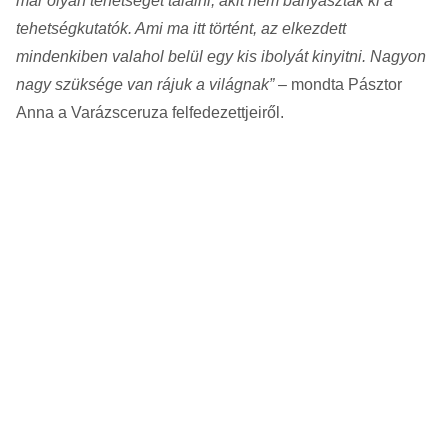
már olyan tehetséget találni, akit nem bányásztak ki a
tehetségkutatók. Ami ma itt történt, az elkezdett
mindenkiben valahol belül egy kis ibolyát kinyitni. Nagyon
nagy szüksége van rájuk a világnak”
– mondta Pásztor
Anna a Varázsceruza felfedezettjeiről.