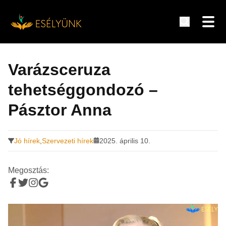
Hírek, információk a fogyatékosság témakörében
Tovább
a
Varázsceruza
tartalomra
tehetséggondozó –
Pásztor Anna
Jó hírek
,
Szervezeti hírek
2025. április 10.
Megosztás: