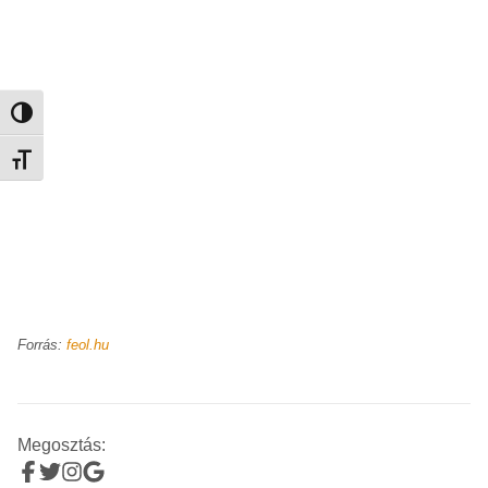
Nagy kontraszt váltása
Betűméret váltása
Forrás:
feol.hu
Megosztás: