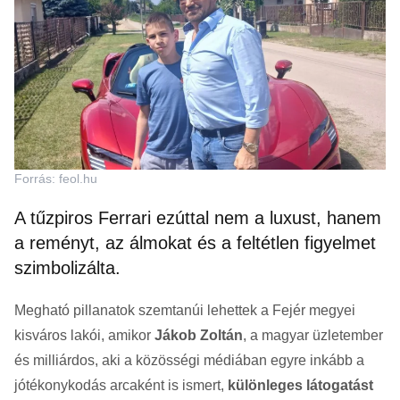
Forrás: feol.hu
A tűzpiros Ferrari ezúttal nem a luxust, hanem
a reményt, az álmokat és a feltétlen figyelmet
szimbolizálta.
Megható pillanatok szemtanúi lehettek a Fejér megyei
kisváros lakói, amikor
Jákob Zoltán
, a magyar üzletember
és milliárdos, aki a közösségi médiában egyre inkább a
jótékonykodás arcaként is ismert,
különleges látogatást