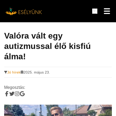
Hírek, információk a fogyatékosság témakörében
Tovább
a
Valóra vált egy
tartalomra
autizmussal élő kisfiú
álma!
Jó hírek
2025. május 23.
Megosztás: