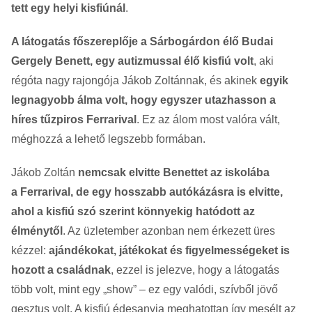
tett egy helyi kisfiúnál
.
A látogatás főszereplője a Sárbogárdon élő Budai
Gergely Benett, egy autizmussal élő kisfiú volt
, aki
régóta nagy rajongója Jákob Zoltánnak, és akinek
egyik
legnagyobb álma volt, hogy egyszer utazhasson a
híres tűzpiros Ferrarival
. Ez az álom most valóra vált,
méghozzá a lehető legszebb formában.
Jákob Zoltán
nemcsak elvitte Benettet az iskolába
a Ferrarival, de egy hosszabb autókázásra is elvitte,
ahol a kisfiú szó szerint könnyekig hatódott az
élménytől
. Az üzletember azonban nem érkezett üres
kézzel:
ajándékokat, játékokat és figyelmességeket is
hozott a családnak
, ezzel is jelezve, hogy a látogatás
több volt, mint egy „show” – ez egy valódi, szívből jövő
gesztus volt. A kisfiú édesanyja meghatottan így mesélt az