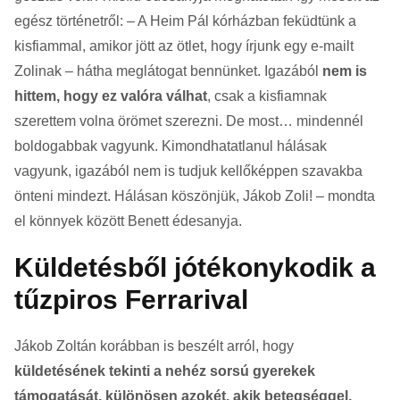
egész történetről: – A Heim Pál kórházban feküdtünk a
kisfiammal, amikor jött az ötlet, hogy írjunk egy e-mailt
Zolinak – hátha meglátogat bennünket. Igazából
nem is
hittem, hogy ez valóra válhat
, csak a kisfiamnak
szerettem volna örömet szerezni. De most… mindennél
boldogabbak vagyunk. Kimondhatatlanul hálásak
vagyunk, igazából nem is tudjuk kellőképpen szavakba
önteni mindezt. Hálásan köszönjük, Jákob Zoli! – mondta
el könnyek között Benett édesanyja.
Küldetésből jótékonykodik a
tűzpiros Ferrarival
Jákob Zoltán korábban is beszélt arról, hogy
küldetésének tekinti a nehéz sorsú gyerekek
támogatását, különösen azokét, akik betegséggel,