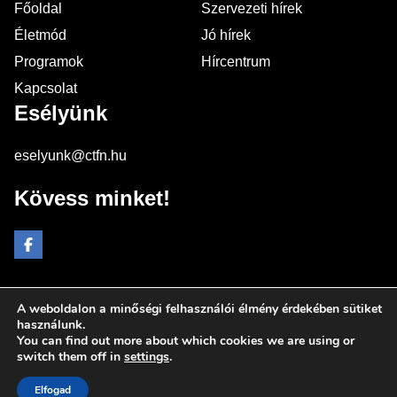
Főoldal
Szervezeti hírek
Életmód
Jó hírek
Programok
Hírcentrum
Kapcsolat
Esélyünk
eselyunk@ctfn.hu
Kövess minket!
A weboldalon a minőségi felhasználói élmény érdekében sütiket
Copyright © 2024 eselyunk.hu. Minden jog fenntartva.
használunk.
You can find out more about which cookies we are using or
Általános Szerződési Feltételek
switch them off in
settings
.
Adatkezelési Nyilatkozat
Moderálási elvek
Elfogad
Impresszum