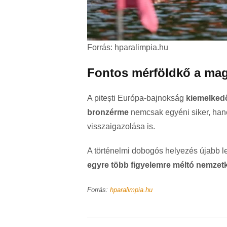
Forrás: hparalimpia.hu
Fontos mérföldkő a mag
A pitești Európa-bajnokság
kiemelkedő
bronzérme
nemcsak egyéni siker, hane
visszaigazolása is.
A történelmi dobogós helyezés újabb l
egyre több figyelemre méltó nemzet
Forrás:
hparalimpia.hu