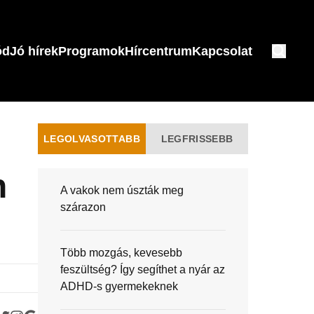
ód
Jó hírek
Programok
Hírcentrum
Kapcsolat
LEGOLVASOTTABB
LEGFRISSEBB
n
A vakok nem úszták meg
szárazon
Több mozgás, kevesebb
feszültség? Így segíthet a nyár az
ADHD-s gyermekeknek