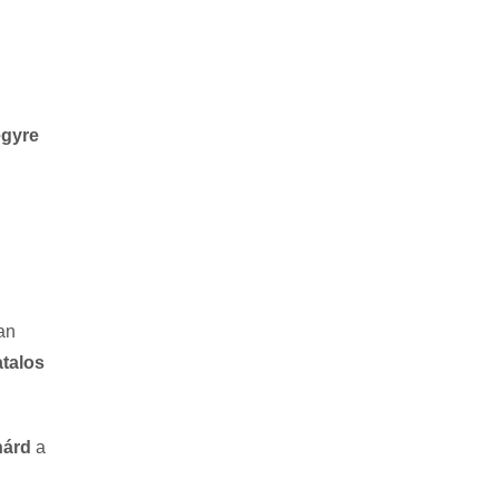
egyre
an
talos
hárd
a