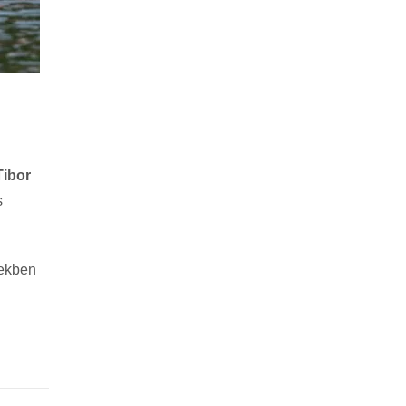
Tibor
s
vekben