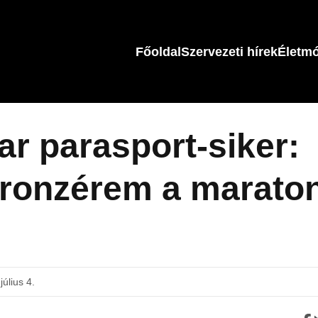
Főoldal
Szervezeti hírek
Életm
r parasport-siker:
bronzérem a marato
július 4.