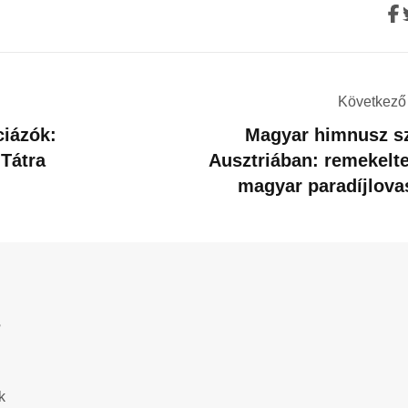
Következő 
iázók:
Magyar himnusz sz
 Tátra
Ausztriában: remekelt
magyar paradíjlova
?
k