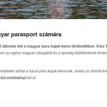
yar parasport számára
 állomás lett a magyar para kajak-kenu történetében
.
Kiss 
m az egész magyar válogatott és a sportág fejlődésének fonto
endületet adhat a hazai para kajak-kenunak, amely az elmúlt é
közi eredményt
ért el.