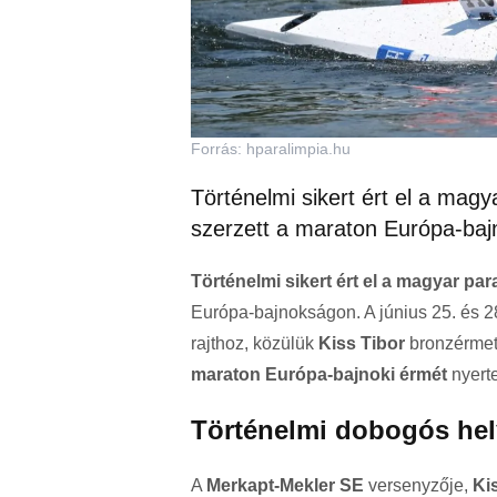
Forrás: hparalimpia.hu
Történelmi sikert ért el a magy
szerzett a maraton Európa-ba
Történelmi sikert ért el a magyar par
Európa-bajnokságon. A június 25. és 2
rajthoz, közülük
Kiss Tibor
bronzérmet 
maraton Európa-bajnoki érmét
nyerte
Történelmi dobogós he
A
Merkapt-Mekler SE
versenyzője,
Ki