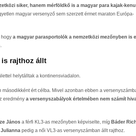
tközi siker, hanem mérföldkő is a magyar para kajak-kenu
gyetlen magyar versenyző sem szerzett érmet maraton Európa-
, hogy
a magyar parasportolók a nemzetközi mezőnyben is 
e
.
s rajthoz állt
lettel helytálltak a kontinensviadalon.
n másodikként ért célba. Mivel azonban ebben a versenyszámb
az eredmény
a versenyszabályok értelmében nem számít hiva
ze János
a férfi KL3-as mezőnyben képviselte, míg
Báder Ric
 Julianna
pedig a női VL3-as versenyszámban állt rajthoz.