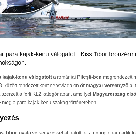
ar para kajak-kenu válogatott: Kiss Tibor bronzérm
jnokságon.
a kajak-kenu válogatott
a romániai
Pitești-ben
megrendezett 
8. között rendezett kontinensviadalon
öt magyar versenyző
állt
szerzett a férfi KL2 kategóriában, amellyel
Magyarország els
 meg a para kajak-kenu szakág történetében.
lyezés
ss Tibor
kiváló versenyzéssel állhatott fel a dobogó harmadik fo