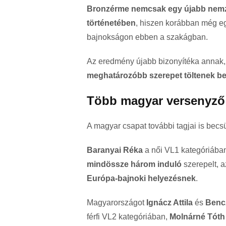
Bronzérme nemcsak egy újabb nemze
történetében
, hiszen korábban még e
bajnokságon ebben a szakágban.
Az eredmény újabb bizonyítéka annak
meghatározóbb szerepet töltenek b
Több magyar versenyző i
A magyar csapat további tagjai is becsü
Baranyai Réka
a női VL1 kategóriába
mindössze három induló
szerepelt, 
Európa-bajnoki helyezésnek
.
Magyarországot
Ignácz Attila
és
Benc
férfi VL2 kategóriában,
Molnárné Tóth