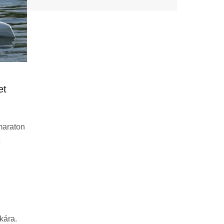
et
maraton
ő
kára.