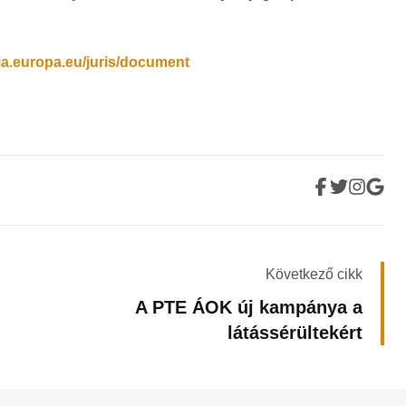
ia.europa.eu/juris/document
Következő cikk
A PTE ÁOK új kampánya a
látássérültekért