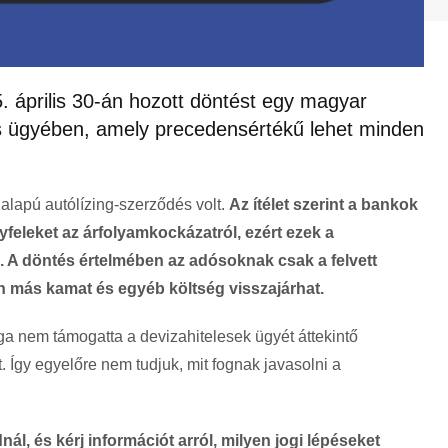
 április 30-án hozott döntést egy magyar
s ügyében, amely precedensértékű lehet minden
 alapú autólízing-szerződés volt.
Az ítélet szerint a bankok
feleket az árfolyamkockázatról, ezért ezek a
 A döntés értelmében az adósoknak csak a felvett
n más kamat és egyéb költség visszajárhat.
a nem támogatta a devizahitelesek ügyét áttekintő
t. Így egyelőre nem tudjuk, mit fognak javasolni a
nál, és kérj információt arról, milyen jogi lépéseket