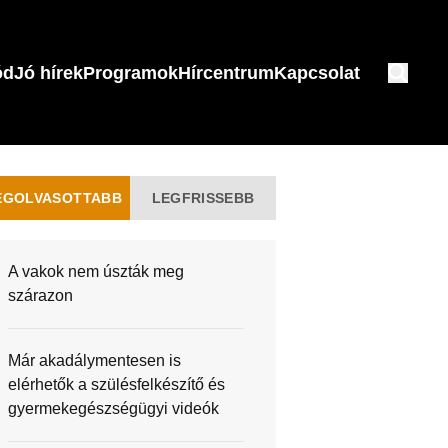
ód
Jó hírek
Programok
Hírcentrum
Kapcsolat
EGOLVASOTTABB
LEGFRISSEBB
A vakok nem úszták meg
szárazon
Már akadálymentesen is
elérhetők a szülésfelkészítő és
gyermekegészségügyi videók