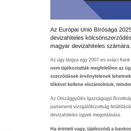
Az Európai Unió Bírósága 2025.
devizahiteles kölcsönszerződé
magyar devizahiteles számára.
Az ügy tárgya egy 2007-es svájci frank
nem tájékoztatták megfelelően az ügy
szerződések érvénytelenek lehetnek.
tőkével kellene elszámolniuk, minde
Az Országgyűlés Igazságügyi Bizottság
parlamenti vizsgálóbizottság felállításá
devizahiteles ügyek megoldására.
Ha érintett vagy, tájékozódj a bankod