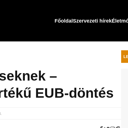
Főoldal
Szervezeti hírek
Életm
L
eseknek –
rtékű EUB-döntés
.