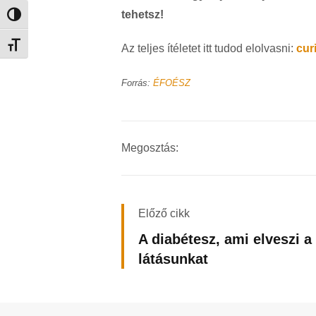
tehetsz!
Nagy kontraszt váltása
Betűméret váltása
Az teljes ítéletet itt tudod elolvasni:
cur
Forrás:
ÉFOÉSZ
Megosztás:
Előző cikk
A diabétesz, ami elveszi a
látásunkat